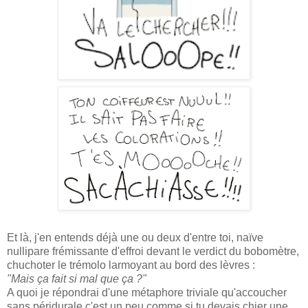
Et là, j'en entends déjà une ou deux d'entre toi, naïve
nullipare frémissante d'effroi devant le verdict du bobomètre,
chuchoter le trémolo larmoyant au bord des lèvres :
"Mais ça fait si mal que ça ?"
A quoi je répondrai d'une métaphore triviale qu'accoucher
sans péridurale c'est un peu comme si tu devais chier une