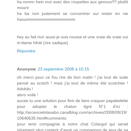
ha nonnn hein moi avec des roupettes aux genoux!!!! plutôt
mourir
ha ba non justement se concentrer sur rester en vie
haoummmmmmmmmmmmmm
hey au fait moi aussi je suis rousse et une vraie de vraie oui
m'dame hihiiii (rire sadique)
Répondre
Anonyme
23 septembre 2008 à 10:15
oh merci pour ce fou rire de bon matin ! j'ai tout de suite
pensé au scotch ! mais j'ai tout de même été scotchée !
ihihihihi !
alors voilà !
aurais tu une solution pour finir de faire craquer papabelette
pour adopter le chaton tigré N°1 d'ici :
http://arcencielolavabo.canalblog.com/archives/2008/09/19/
10640635.html#comments
pour tenir compagnie à notre chat Colargol qui serait
sûrement plus content d'avoir un compagnon de jeux de sa