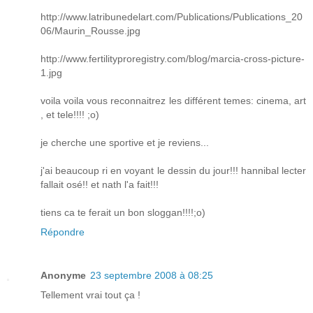
http://www.latribunedelart.com/Publications/Publications_20
06/Maurin_Rousse.jpg
http://www.fertilityproregistry.com/blog/marcia-cross-picture-
1.jpg
voila voila vous reconnaitrez les différent temes: cinema, art
, et tele!!!! ;o)
je cherche une sportive et je reviens...
j'ai beaucoup ri en voyant le dessin du jour!!! hannibal lecter
fallait osé!! et nath l'a fait!!!
tiens ca te ferait un bon sloggan!!!!;o)
Répondre
Anonyme
23 septembre 2008 à 08:25
Tellement vrai tout ça !