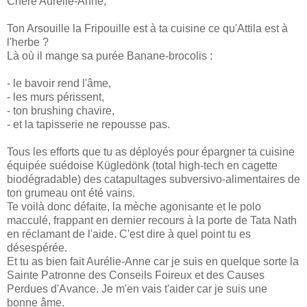
Chère Aurélie-Anne,
Ton Arsouille la Fripouille est à ta cuisine ce qu'Attila est à
l'herbe ?
Là où il mange sa purée Banane-brocolis :
- le bavoir rend l'âme,
- les murs périssent,
- ton brushing chavire,
- et la tapisserie ne repousse pas.
Tous les efforts que tu as déployés pour épargner ta cuisine
équipée suédoise Kügledönk (total high-tech en cagette
biodégradable) des catapultages subversivo-alimentaires de
ton grumeau ont été vains.
Te voilà donc défaite, la mèche agonisante et le polo
macculé, frappant en dernier recours à la porte de Tata Nath
en réclamant de l'aide. C'est dire à quel point tu es
désespérée.
Et tu as bien fait Aurélie-Anne car je suis en quelque sorte la
Sainte Patronne des Conseils Foireux et des Causes
Perdues d'Avance. Je m'en vais t'aider car je suis une
bonne âme.