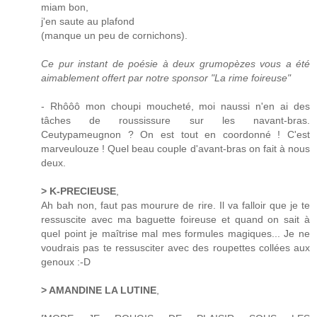
miam bon,
j'en saute au plafond
(manque un peu de cornichons).
Ce pur instant de poésie à deux grumopèzes vous a été
aimablement offert par notre sponsor "La rime foireuse"
- Rhôôô mon choupi moucheté, moi naussi n'en ai des
tâches de roussissure sur les navant-bras.
Ceutypameugnon ? On est tout en coordonné ! C'est
marveulouze ! Quel beau couple d'avant-bras on fait à nous
deux.
> K-PRECIEUSE
,
Ah bah non, faut pas mourure de rire. Il va falloir que je te
ressuscite avec ma baguette foireuse et quand on sait à
quel point je maîtrise mal mes formules magiques... Je ne
voudrais pas te ressusciter avec des roupettes collées aux
genoux :-D
> AMANDINE LA LUTINE
,