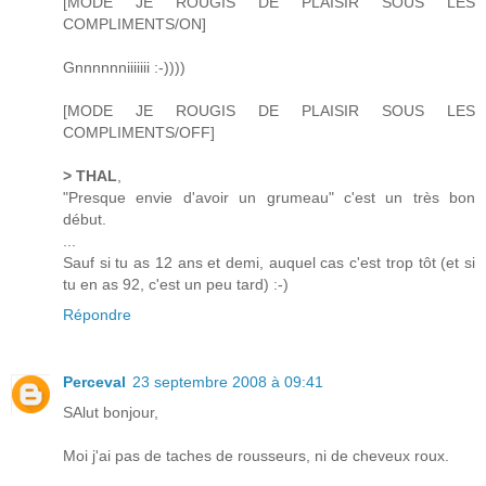
[MODE JE ROUGIS DE PLAISIR SOUS LES
COMPLIMENTS/ON]
Gnnnnnniiiiiii :-))))
[MODE JE ROUGIS DE PLAISIR SOUS LES
COMPLIMENTS/OFF]
> THAL
,
"Presque envie d'avoir un grumeau" c'est un très bon
début.
...
Sauf si tu as 12 ans et demi, auquel cas c'est trop tôt (et si
tu en as 92, c'est un peu tard) :-)
Répondre
Perceval
23 septembre 2008 à 09:41
SAlut bonjour,
Moi j'ai pas de taches de rousseurs, ni de cheveux roux.