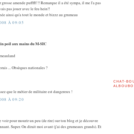
 grosse amende pufffff !! Remarque il a été sympa, il me l'a pas
ais pas jouer avec le feu hein!!
rnée ainsi qu'a tout le monde et bizzz au grumeau
08 À 09:05
n poil aux mains du M-SIC
meauland
orais ... Obsèques nationales ?
CHAT-BO
ALBOUBO
sez que le métier de militaire est dangereux !
08 À 09:20
e voir pour mourir un peu (de rire) sur ton blog et je découvre
nnant. Super. On dirait moi avant (j'ai des grumeaux grands). Et