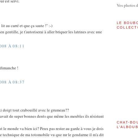
ur est servi.
Vos photos 
LE BOUB
lit au carré et que ça saute !" :-)
COLLECT
ien gentille, je t'autoriserai à aller briquer les latrines avec une
08 À 08:11
dimanche !
08 À 08:37
i doigt tout crabouillé avec le grumeau??
e avait de super bonnes dents que même les meubles ils résistent
CHAT-BO
L'ALBOU
ut le monde va bien ici? Peux pas rester au garde à vous je dois
rôle technique de ma totomobile vu que mr le gendarme il m'a dit