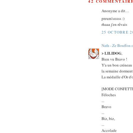
42 COMMENTAIRE
Anonyme a dit…
preum'ssssss :)
rhaaa j'en rêvais
25 OCTOBRE 20
Nath - Ze Bouffon 
> LILIDOG
,
Bien vu Bravo !
Y'a un bon créneau
la semaine dorment 
La médaille d'Or d'o
[MODE CONFETTI
Féloches
...
Bravo
...
Biz, biz,
...
Accolade