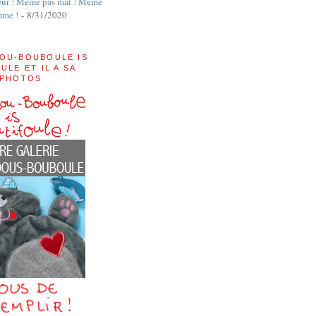
ur ! Même pas mal ! Même
mme !
- 8/31/2020
OU-BOUBOULE IS
ULE ET IL A SA
 PHOTOS