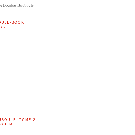
de Doudou-Bouboule
OULE-BOOK
OR
UBOULE, TOME 2 -
BOULM