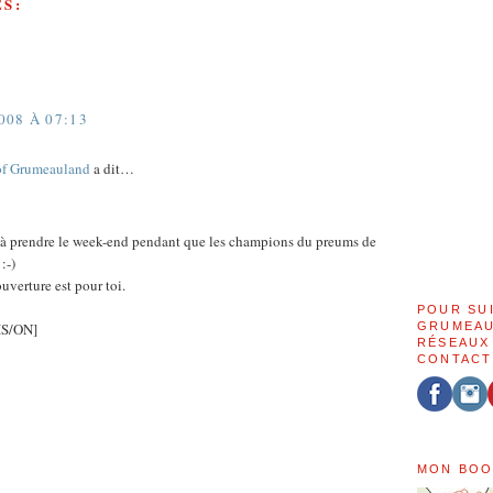
S:
08 À 07:13
of Grumeauland
a dit…
 à prendre le week-end pendant que les champions du preums de
:-)
uverture est pour toi.
POUR SU
GRUMEAU
S/ON]
RÉSEAUX
CONTACT
MON BOO