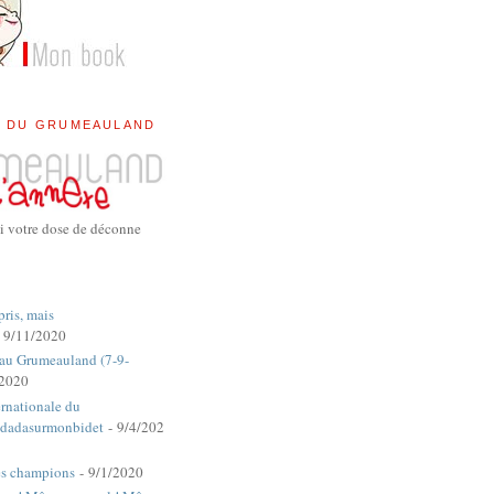
E DU GRUMEAULAND
i votre dose de déconne
pris, mais
 9/11/2020
 au Grumeauland (7-9-
/2020
rnationale du
dadasurmonbidet
- 9/4/202
es champions
- 9/1/2020