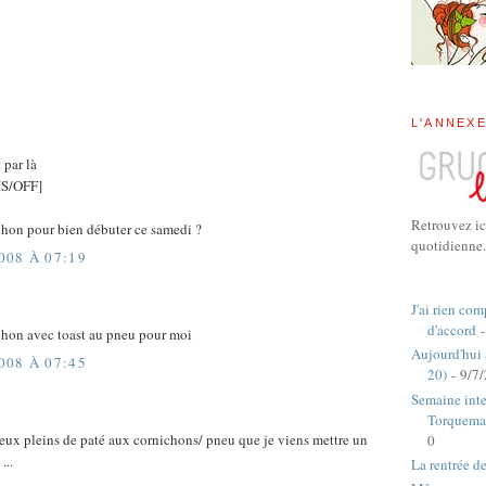
L'ANNEX
t par là
S/OFF]
Retrouvez ic
chon pour bien débuter ce samedi ?
quotidienne.
08 À 07:19
J'ai rien com
d'accord
-
chon avec toast au pneu pour moi
Aujourd'hui
08 À 07:45
20)
- 9/7
Semaine inte
Torquema
yeux pleins de paté aux cornichons/ pneu que je viens mettre un
0
...
La rentrée d