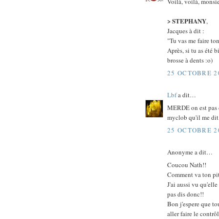
Voilà, voilà, monsie
> STEPHANY
,
Jacques à dit :
"Tu vas me faire ton 
Après, si tu as été b
brosse à dents :o)
25 OCTOBRE 20
Lbf
a dit…
MERDE on est pas 
myclob qu'il me dit
25 OCTOBRE 20
Anonyme a dit…
Coucou Nath!!
Comment va ton pit
J'ai aussi vu qu'ell
pas dis donc!!
Bon j'espere que to
aller faire le cont