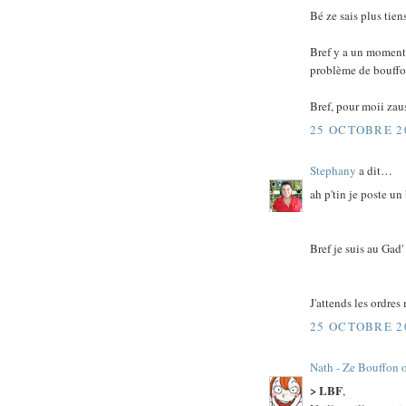
Bé ze sais plus tien
Bref y a un moment 
problème de bouffon
Bref, pour moii zaus
25 OCTOBRE 20
Stephany
a dit…
ah p'tin je poste un
Bref je suis au Gad'
J'attends les ordres
25 OCTOBRE 20
Nath - Ze Bouffon 
> LBF
,