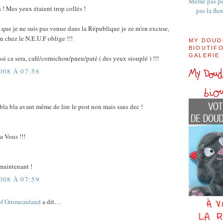
Même pas pe
s ! Mes yeux étaient trop collés !
pas la fle
que je ne suis pas venue dans la République je ze m'en excuse,
 chez le N.E.U.F oblige !!!
MY DOUD
BIOUTIFO
GALERIE
si ca sera, café/cornichon/pneu/paté ( des yeux siouplé ) !!!
08 À 07:56
 bla bla avant même de lire le post non mais sans dec !
 a Vous !!!
 maintenant !
08 À 07:59
of Grumeauland
a dit…