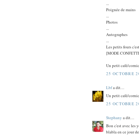
...
Poignée de mains
...
Photos
...
Autographes
...
Les petits fours c'es
[MODE CONFETTI
Un petit café/corni
25 OCTOBRE 20
Lbf
a dit…
Un petit café/corni
25 OCTOBRE 20
Stephany
a dit…
Bon c'est avec les 
blabla en ce jour de 