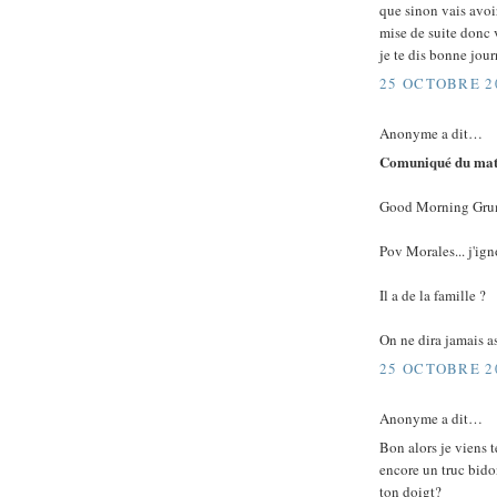
que sinon vais avoir
mise de suite donc v
je te dis bonne jou
25 OCTOBRE 20
Anonyme a dit…
Comuniqué du mati
Good Morning Gru
Pov Morales... j'ign
Il a de la famille ?
On ne dira jamais as
25 OCTOBRE 20
Anonyme a dit…
Bon alors je viens t
encore un truc bido
ton doigt?