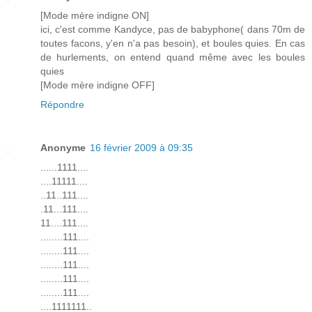
[Mode mère indigne ON]
ici, c'est comme Kandyce, pas de babyphone( dans 70m de
toutes facons, y'en n'a pas besoin), et boules quies. En cas
de hurlements, on entend quand même avec les boules
quies
[Mode mère indigne OFF]
Répondre
Anonyme
16 février 2009 à 09:35
......1111....
....11111....
..11..111....
.11...111....
11....111....
........111....
........111....
........111....
........111....
........111....
....1111111..