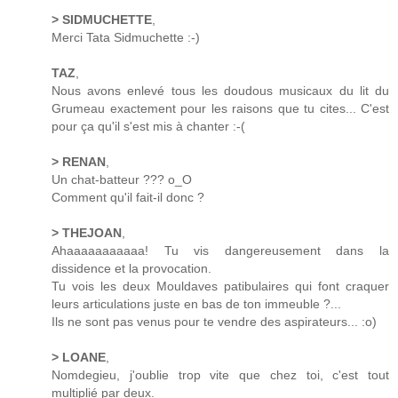
> SIDMUCHETTE
,
Merci Tata Sidmuchette :-)
TAZ
,
Nous avons enlevé tous les doudous musicaux du lit du
Grumeau exactement pour les raisons que tu cites... C'est
pour ça qu'il s'est mis à chanter :-(
> RENAN
,
Un chat-batteur ??? o_O
Comment qu'il fait-il donc ?
> THEJOAN
,
Ahaaaaaaaaaaa! Tu vis dangereusement dans la
dissidence et la provocation.
Tu vois les deux Mouldaves patibulaires qui font craquer
leurs articulations juste en bas de ton immeuble ?...
Ils ne sont pas venus pour te vendre des aspirateurs... :o)
> LOANE
,
Nomdegieu, j'oublie trop vite que chez toi, c'est tout
multiplié par deux.