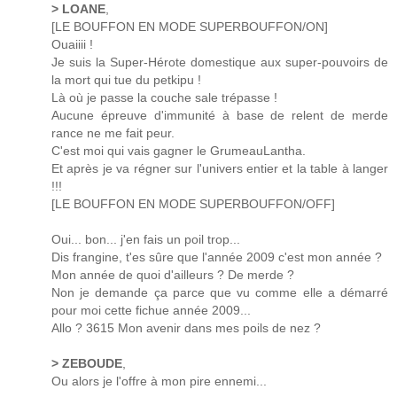
> LOANE
,
[LE BOUFFON EN MODE SUPERBOUFFON/ON]
Ouaiiii !
Je suis la Super-Hérote domestique aux super-pouvoirs de
la mort qui tue du petkipu !
Là où je passe la couche sale trépasse !
Aucune épreuve d'immunité à base de relent de merde
rance ne me fait peur.
C'est moi qui vais gagner le GrumeauLantha.
Et après je va régner sur l'univers entier et la table à langer
!!!
[LE BOUFFON EN MODE SUPERBOUFFON/OFF]
Oui... bon... j'en fais un poil trop...
Dis frangine, t'es sûre que l'année 2009 c'est mon année ?
Mon année de quoi d'ailleurs ? De merde ?
Non je demande ça parce que vu comme elle a démarré
pour moi cette fichue année 2009...
Allo ? 3615 Mon avenir dans mes poils de nez ?
> ZEBOUDE
,
Ou alors je l'offre à mon pire ennemi...