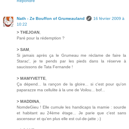
Répondre
Nath - Ze Bouffon of Grumeauland
16 février 2009 à
10:22
> THEJOAN
,
Paré pour la rédemption ?
> SAM
,
Si jamais après ça le Grumeau me réclame de faire la
Starac', je te pends par les pieds dans la réserve à
saucissons de Tata Fernande !
> MAMYVETTE
,
Ça dépend... la rançon de la gloire... si c'est pour qu'on
paparazze ma cellulite à la une de Voilou... bof...
> MADDINA
,
NomdeGieu ! Elle cumule les handicaps la mamie : sourde
et habitant au 24ème étage... Je parie que c'est sans
ascenseur et qu'en plus elle est cul-de-jatte ;-)