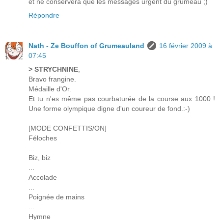
et ne conservera que les messages urgent du grumeau ;)
Répondre
Nath - Ze Bouffon of Grumeauland
16 février 2009 à
07:45
> STRYCHNINE
,
Bravo frangine.
Médaille d'Or.
Et tu n'es même pas courbaturée de la course aux 1000 !
Une forme olympique digne d'un coureur de fond.:-)
[MODE CONFETTIS/ON]
Féloches
...
Biz, biz
...
Accolade
...
Poignée de mains
...
Hymne