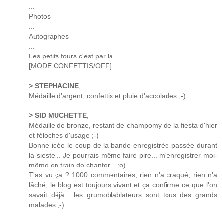
...
Photos
...
Autographes
...
Les petits fours c'est par là
[MODE CONFETTIS/OFF]
> STEPHACINE
,
Médaille d'argent, confettis et pluie d'accolades ;-)
> SID MUCHETTE
,
Médaille de bronze, restant de champomy de la fiesta d'hier
et féloches d'usage ;-)
Bonne idée le coup de la bande enregistrée passée durant
la sieste... Je pourrais même faire pire... m'enregistrer moi-
même en train de chanter... :o)
T'as vu ça ? 1000 commentaires, rien n'a craqué, rien n'a
lâché, le blog est toujours vivant et ça confirme ce que l'on
savait déjà : les grumoblablateurs sont tous des grands
malades ;-)