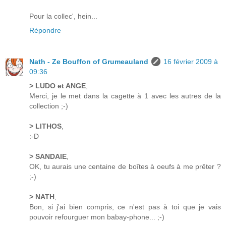
Pour la collec', hein...
Répondre
Nath - Ze Bouffon of Grumeauland
16 février 2009 à
09:36
> LUDO et ANGE
,
Merci, je le met dans la cagette à 1 avec les autres de la
collection ;-)
> LITHOS
,
:-D
> SANDAIE
,
OK, tu aurais une centaine de boîtes à oeufs à me prêter ?
;-)
> NATH
,
Bon, si j'ai bien compris, ce n'est pas à toi que je vais
pouvoir refourguer mon babay-phone... ;-)