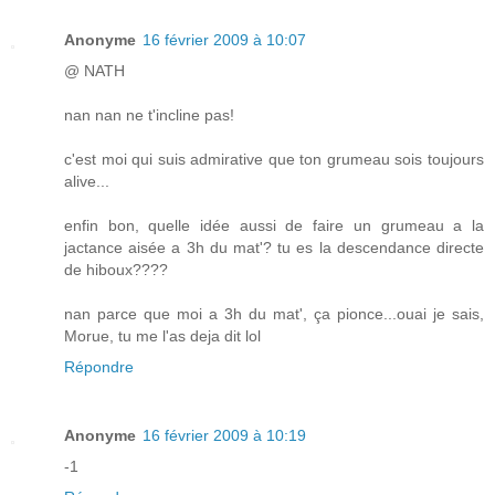
Anonyme
16 février 2009 à 10:07
@ NATH
nan nan ne t'incline pas!
c'est moi qui suis admirative que ton grumeau sois toujours
alive...
enfin bon, quelle idée aussi de faire un grumeau a la
jactance aisée a 3h du mat'? tu es la descendance directe
de hiboux????
nan parce que moi a 3h du mat', ça pionce...ouai je sais,
Morue, tu me l'as deja dit lol
Répondre
Anonyme
16 février 2009 à 10:19
-1