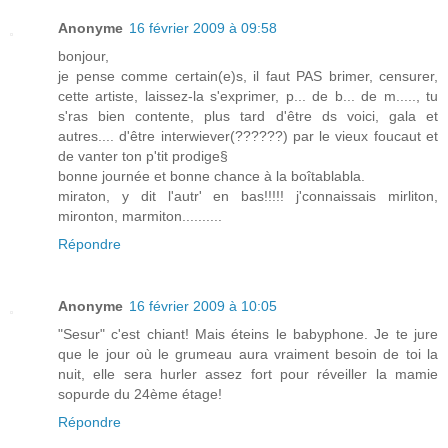
Anonyme
16 février 2009 à 09:58
bonjour,
je pense comme certain(e)s, il faut PAS brimer, censurer,
cette artiste, laissez-la s'exprimer, p... de b... de m....., tu
s'ras bien contente, plus tard d'être ds voici, gala et
autres.... d'être interwiever(??????) par le vieux foucaut et
de vanter ton p'tit prodige§
bonne journée et bonne chance à la boîtablabla.
miraton, y dit l'autr' en bas!!!!! j'connaissais mirliton,
mironton, marmiton..........
Répondre
Anonyme
16 février 2009 à 10:05
"Sesur" c'est chiant! Mais éteins le babyphone. Je te jure
que le jour où le grumeau aura vraiment besoin de toi la
nuit, elle sera hurler assez fort pour réveiller la mamie
sopurde du 24ème étage!
Répondre