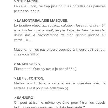
> STEPHACINE
,
La cave... non, j'ai trop pitié pour les noreilles des pauvres
petites souris ;-p
> LA MONTREALAISE MASQUEE
,
Le Bouffon réfléchit... cogite... calcule... fuseau horaire - 5h
à la louche, que je multiplie par l'âge de Tata Fernande,
divisé par la circonférence de mon genou gauche au
carré... = ...
Mazette, tu n'es pas encore couchée à l'heure qu'il est par
chez vous ?!!! :-)
> ARABIDOPSIS
,
Flûtecrotte ! Que n'y avais-je pensé !? ;-)
> LBF et TONTON
,
Mettez vos 1 dans la cagette sur le guéridon près de
l'entrée. C'est pour ma collection ;-)
> SANJURO
,
On peut utiliser le même système pour filtrer les appels
téléphoniques dominicaux de Tata Fernande ?