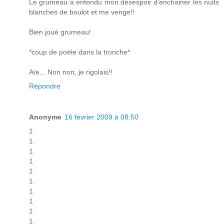
Le grumeau a entendu mon désespoir d'enchainer les nuits
blanches de boulot et me venge!!
Bien joué grumeau!
*coup de poële dans la tronche*
Aïe... Non non, je rigolais!!
Répondre
Anonyme
16 février 2009 à 08:50
1
1
1
1
1
1
1
1
1
1