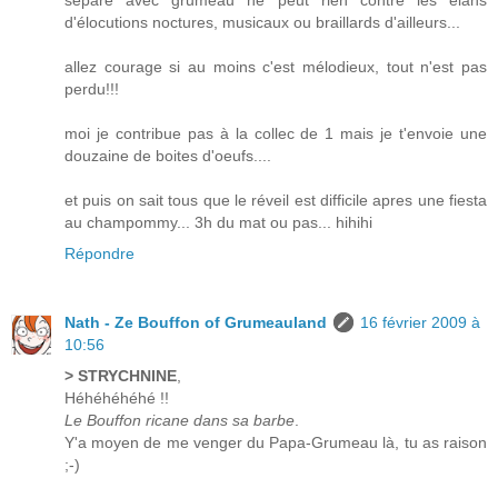
sépare avec grumeau ne peut rien contre les élans
d'élocutions noctures, musicaux ou braillards d'ailleurs...
allez courage si au moins c'est mélodieux, tout n'est pas
perdu!!!
moi je contribue pas à la collec de 1 mais je t'envoie une
douzaine de boites d'oeufs....
et puis on sait tous que le réveil est difficile apres une fiesta
au champommy... 3h du mat ou pas... hihihi
Répondre
Nath - Ze Bouffon of Grumeauland
16 février 2009 à
10:56
> STRYCHNINE
,
Héhéhéhéhé !!
Le Bouffon ricane dans sa barbe
.
Y'a moyen de me venger du Papa-Grumeau là, tu as raison
;-)