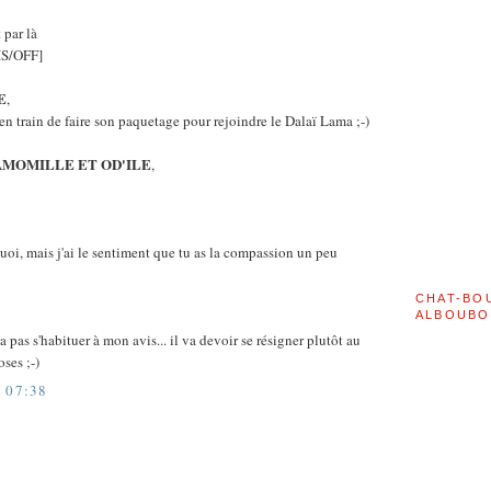
t par là
S/OFF]
E
,
n train de faire son paquetage pour rejoindre le Dalaï Lama ;-)
CAMOMILLE ET OD'ILE
,
quoi, mais j'ai le sentiment que tu as la compassion un peu
CHAT-BO
ALBOUBO
pas s'habituer à mon avis... il va devoir se résigner plutôt au
oses ;-)
 07:38