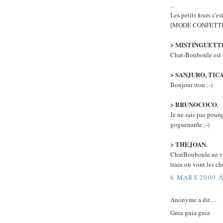
...
Les petits fours c'es
[MODE CONFETTI
> MISTINGUETT
Chat-Bouboule est e
> SANJURO, TI
Bonjour itou :-)
> BRUNOCOCO
,
Je ne sais pas pour
goguenarde ;-)
> THEJOAN
,
ChatBouboule ne va 
train où vont les ch
6 MARS 2009 À
Anonyme a dit…
Gnia gnia gnia