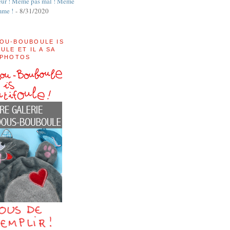
ur ! Même pas mal ! Même
mme !
- 8/31/2020
OU-BOUBOULE IS
ULE ET IL A SA
 PHOTOS