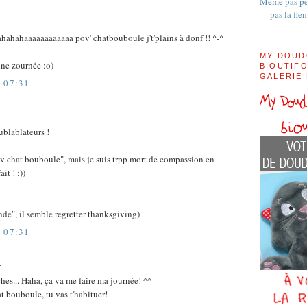
Même pas pe
pas la fle
hahaaaaaaaaaaaa pov' chatbouboule j't'plains à donf !! ^-^
MY DOUD
nne zournée :o)
BIOUTIFO
GALERIE
 07:31
blablateurs !
pov chat bouboule", mais je suis trpp mort de compassion en
ait ! :))
nde", il semble regretter thanksgiving)
 07:31
…
hes... Haha, ça va me faire ma journée! ^^
t bouboule, tu vas t'habituer!