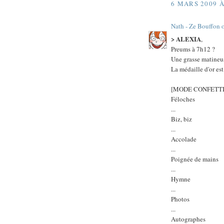
6 MARS 2009 À
Nath - Ze Bouffon 
> ALEXIA
,
Preums à 7h12 ?
Une grasse matineus
La médaille d'or est
[MODE CONFETTI
Féloches
...
Biz, biz
...
Accolade
...
Poignée de mains
...
Hymne
...
Photos
...
Autographes