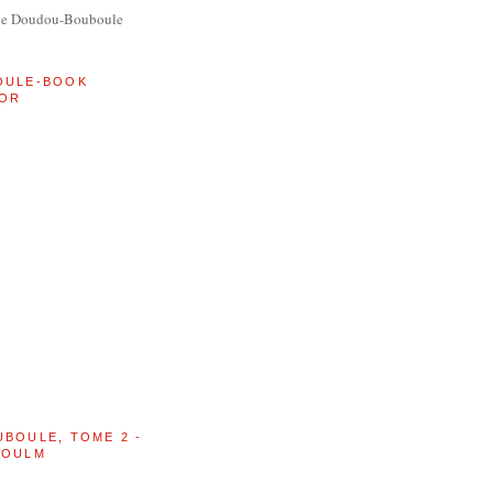
de Doudou-Bouboule
OULE-BOOK
OR
UBOULE, TOME 2 -
BOULM