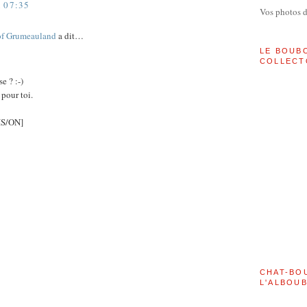
 07:35
Vos photos 
of Grumeauland
a dit…
LE BOUB
COLLECT
e ? :-)
 pour toi.
S/ON]
CHAT-BO
L'ALBOU