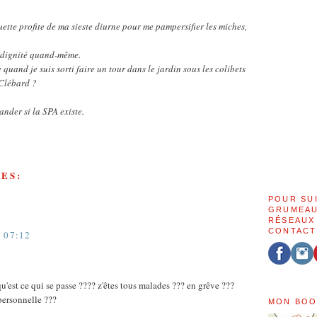
uette profite de ma sieste diurne pour me pampersifier les miches,
a dignité quand-même.
quand je suis sorti faire un tour dans le jardin sous les colibets
 Clébard ?
ander si la SPA existe.
ES:
POUR SU
GRUMEAU
RÉSEAUX
CONTACT
 07:12
u'est ce qui se passe ???? z'êtes tous malades ??? en grêve ???
personnelle ???
MON BOO