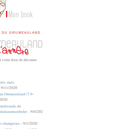
E DU GRUMEAULAND
i votre dose de déconne
pris, mais
 9/11/2020
 au Grumeauland (7-9-
/2020
rnationale du
dadasurmonbidet
- 9/4/202
es champions
- 9/1/2020