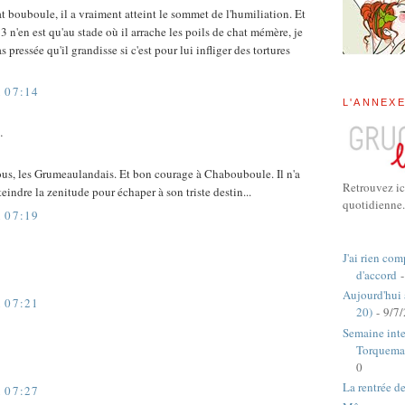
t bouboule, il a vraiment atteint le sommet de l'humiliation. Et
3 n'en est qu'au stade où il arrache les poils de chat mémère, je
as pressée qu'il grandisse si c'est pour lui infliger des tortures
 07:14
L'ANNEX
…
us, les Grumeaulandais. Et bon courage à Chabouboule. Il n'a
Retrouvez ic
tteindre la zenitude pour échaper à son triste destin...
quotidienne.
 07:19
J'ai rien com
d'accord
-
Aujourd'hui
 07:21
20)
- 9/7
Semaine inte
Torquema
0
La rentrée d
 07:27