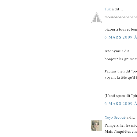
Tux
a dit…
mouahahahahahahaha
bizour à tous et bo
6 MARS 2009 À
Anonyme a dit…
bonjour les grumeau
J'aurais bien dit "
voyant la tête qu'il f
(L'anti spam dit "pi
6 MARS 2009 À
Yoyo Secoué
a dit
Pampersifier les mic
Mais t'inquiètes cha