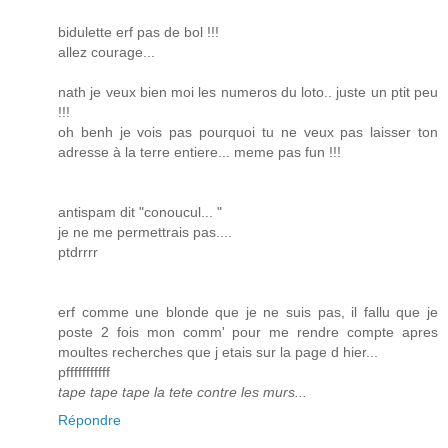
bidulette erf pas de bol !!!
allez courage...
nath je veux bien moi les numeros du loto.. juste un ptit peu
!!!
oh benh je vois pas pourquoi tu ne veux pas laisser ton
adresse à la terre entiere... meme pas fun !!!
antispam dit "conoucul... "
je ne me permettrais pas....
ptdrrrr
erf comme une blonde que je ne suis pas, il fallu que je
poste 2 fois mon comm' pour me rendre compte apres
moultes recherches que j etais sur la page d hier...
pfffffffffff
tape tape tape la tete contre les murs...
Répondre