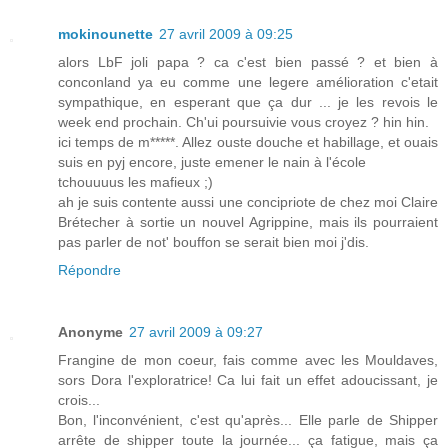
mokinounette
27 avril 2009 à 09:25
alors LbF joli papa ? ca c'est bien passé ? et bien à
conconland ya eu comme une legere amélioration c'etait
sympathique, en esperant que ça dur ... je les revois le
week end prochain. Ch'ui poursuivie vous croyez ? hin hin.
ici temps de m*****. Allez ouste douche et habillage, et ouais
suis en pyj encore, juste emener le nain à l'école
tchouuuus les mafieux ;)
ah je suis contente aussi une concipriote de chez moi Claire
Brétecher à sortie un nouvel Agrippine, mais ils pourraient
pas parler de not' bouffon se serait bien moi j'dis.
Répondre
Anonyme
27 avril 2009 à 09:27
Frangine de mon coeur, fais comme avec les Mouldaves,
sors Dora l'exploratrice! Ca lui fait un effet adoucissant, je
crois...
Bon, l'inconvénient, c'est qu'après... Elle parle de Shipper
arrête de shipper toute la journée... ça fatigue, mais ça