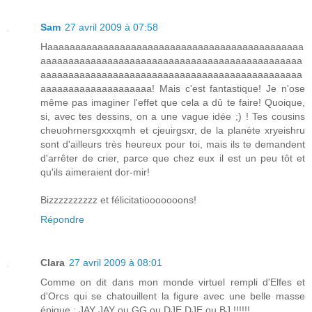
Sam
27 avril 2009 à 07:58
Haaaaaaaaaaaaaaaaaaaaaaaaaaaaaaaaaaaaaaaaaaaaaa
aaaaaaaaaaaaaaaaaaaaaaaaaaaaaaaaaaaaaaaaaaaaaaa
aaaaaaaaaaaaaaaaaaaaaaaaaaaaaaaaaaaaaaaaaaaaaaa
aaaaaaaaaaaaaaaaaaaa! Mais c'est fantastique! Je n'ose
même pas imaginer l'effet que cela a dû te faire! Quoique,
si, avec tes dessins, on a une vague idée ;) ! Tes cousins
cheuohrnersgxxxqmh et cjeuirgsxr, de la planète xryeishru
sont d'ailleurs très heureux pour toi, mais ils te demandent
d'arrêter de crier, parce que chez eux il est un peu tôt et
qu'ils aimeraient dor-mir!
Bizzzzzzzzzz et félicitatiooooooons!
Répondre
Clara
27 avril 2009 à 08:01
Comme on dit dans mon monde virtuel rempli d'Elfes et
d'Orcs qui se chatouillent la figure avec une belle masse
épique : JAY JAY ou GG ou DJE DJE ou BJ !!!!!!