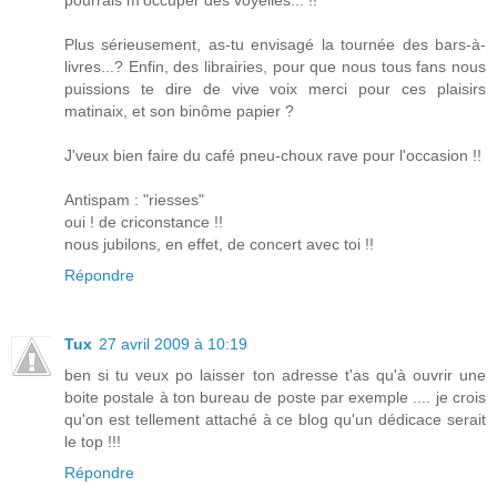
pourrais m'occuper des voyelles... !!
Plus sérieusement, as-tu envisagé la tournée des bars-à-
livres...? Enfin, des librairies, pour que nous tous fans nous
puissions te dire de vive voix merci pour ces plaisirs
matinaix, et son binôme papier ?
J'veux bien faire du café pneu-choux rave pour l'occasion !!
Antispam : "riesses"
oui ! de criconstance !!
nous jubilons, en effet, de concert avec toi !!
Répondre
Tux
27 avril 2009 à 10:19
ben si tu veux po laisser ton adresse t'as qu'à ouvrir une
boite postale à ton bureau de poste par exemple .... je crois
qu'on est tellement attaché à ce blog qu'un dédicace serait
le top !!!
Répondre