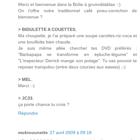
Merci et bienvenue dans la Boîte à grumoblablas :-)
On t'offre notre traditionnel café pneu-cornichon de
bienvenue ?
> BIDULETTE A COUETTES
,
Ma choupette, je t'ai préparé une soupe carottes-riz-coca et
une bouillotte bien chaude.
Je suis même allée chercher tes DVD préférés :
"Barbapapa se transforme en épluche-légume" et
"L'inspecteur Derrick mange son potage". Tu vas pouvoir te
reposer tranquilou (entre deux courses aux wawas) ;-)
> MEL
,
Merci :-)
> JC33
,
ça porte chance tu crois ?
Répondre
mokinounette
27 avril 2009 à 09:18