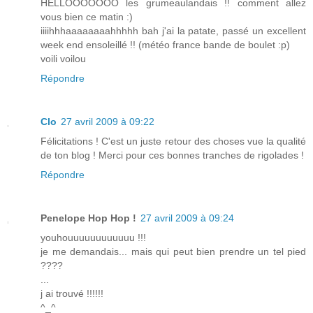
HELLOOOOOOO les grumeaulandais !! comment allez
vous bien ce matin :)
iiiihhhaaaaaaaahhhhh bah j'ai la patate, passé un excellent
week end ensoleillé !! (météo france bande de boulet :p)
voili voilou
Répondre
Clo
27 avril 2009 à 09:22
Félicitations ! C'est un juste retour des choses vue la qualité
de ton blog ! Merci pour ces bonnes tranches de rigolades !
Répondre
Penelope Hop Hop !
27 avril 2009 à 09:24
youhouuuuuuuuuuuu !!!
je me demandais... mais qui peut bien prendre un tel pied
????
...
j ai trouvé !!!!!!
^_^