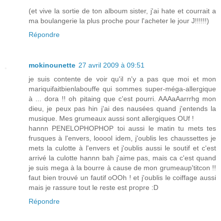
(et vive la sortie de ton alboum sister, j'ai hate et courrait a
ma boulangerie la plus proche pour l'acheter le jour J!!!!!!)
Répondre
mokinounette
27 avril 2009 à 09:51
je suis contente de voir qu'il n'y a pas que moi et mon
mariquifaitbienlabouffe qui sommes super-méga-allergique
à ... dora !! oh pitaing que c'est pourri. AAAaAarrrhg mon
dieu, je peux pas hin j'ai des nausées quand j'entends la
musique. Mes grumeaux aussi sont allergiques OUf !
hannn PENELOPHOPHOP toi aussi le matin tu mets tes
frusques à l'envers, looool idem, j'oublis les chaussettes je
mets la culotte à l'envers et j'oublis aussi le soutif et c'est
arrivé la culotte hannn bah j'aime pas, mais ca c'est quand
je suis mega à la bourre à cause de mon grumeaup'titcon !!
faut bien trouvé un fautif oOOh ! et j'oublis le coiffage aussi
mais je rassure tout le reste est propre :D
Répondre