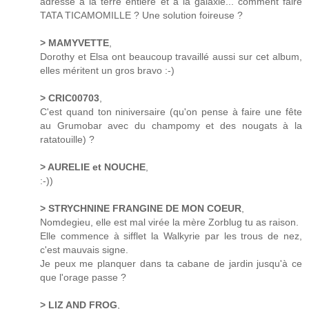
adresse à la terre entière et à la galaxie... comment faire
TATA TICAMOMILLE ? Une solution foireuse ?
> MAMYVETTE
,
Dorothy et Elsa ont beaucoup travaillé aussi sur cet album,
elles méritent un gros bravo :-)
> CRIC00703
,
C'est quand ton niniversaire (qu'on pense à faire une fête
au Grumobar avec du champomy et des nougats à la
ratatouille) ?
> AURELIE et NOUCHE
,
:-))
> STRYCHNINE FRANGINE DE MON COEUR
,
Nomdegieu, elle est mal virée la mère Zorblug tu as raison.
Elle commence à sifflet la Walkyrie par les trous de nez,
c'est mauvais signe.
Je peux me planquer dans ta cabane de jardin jusqu'à ce
que l'orage passe ?
> LIZ AND FROG
,