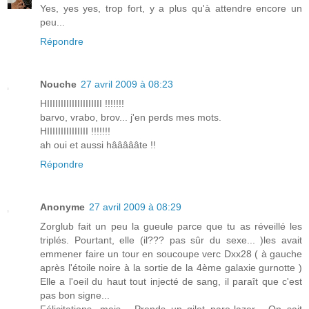
Yes, yes yes, trop fort, y a plus qu'à attendre encore un
peu...
Répondre
Nouche
27 avril 2009 à 08:23
HIIIIIIIIIIIIIIIIIIII !!!!!!!
barvo, vrabo, brov... j'en perds mes mots.
HIIIIIIIIIIIIIII !!!!!!!
ah oui et aussi hâââââte !!
Répondre
Anonyme
27 avril 2009 à 08:29
Zorglub fait un peu la gueule parce que tu as réveillé les
triplés. Pourtant, elle (il??? pas sûr du sexe... )les avait
emmener faire un tour en soucoupe verc Dxx28 ( à gauche
après l'étoile noire à la sortie de la 4ème galaxie gurnotte )
Elle a l'oeil du haut tout injecté de sang, il paraît que c'est
pas bon signe...