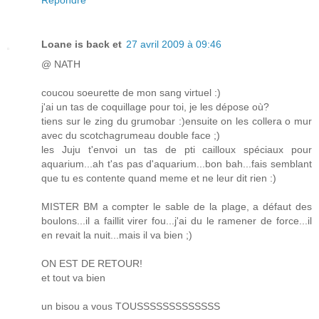
Répondre
Loane is back et
27 avril 2009 à 09:46
@ NATH
coucou soeurette de mon sang virtuel :)
j'ai un tas de coquillage pour toi, je les dépose où?
tiens sur le zing du grumobar :)ensuite on les collera o mur
avec du scotchagrumeau double face ;)
les Juju t'envoi un tas de pti cailloux spéciaux pour
aquarium...ah t'as pas d'aquarium...bon bah...fais semblant
que tu es contente quand meme et ne leur dit rien :)
MISTER BM a compter le sable de la plage, a défaut des
boulons...il a faillit virer fou...j'ai du le ramener de force...il
en revait la nuit...mais il va bien ;)
ON EST DE RETOUR!
et tout va bien
un bisou a vous TOUSSSSSSSSSSSSS