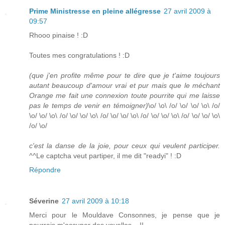
Prime Ministresse en pleine allégresse
27 avril 2009 à
09:57
Rhooo pinaise ! :D
Toutes mes congratulations ! :D
(que j'en profite même pour te dire que je t'aime toujours
autant beaucoup d'amour vrai et pur mais que le méchant
Orange me fait une connexion toute pourrite qui me laisse
pas le temps de venir en témoigner)
\o/ \o\ /o/ \o/ \o/ \o\ /o/
\o/ \o/ \o\ /o/ \o/ \o/ \o\ /o/ \o/ \o/ \o\ /o/ \o/ \o/ \o\ /o/ \o/ \o/ \o\
/o/ \o/
c'est la danse de la joie, pour ceux qui veulent participer.
^^
Le captcha veut partiper, il me dit "readyi" ! :D
Répondre
Séverine
27 avril 2009 à 10:18
Merci pour le Mouldave Consonnes, je pense que je