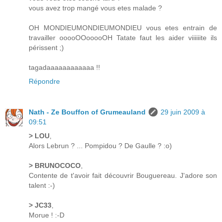
vous avez trop mangé vous etes malade ?
OH MONDIEUMONDIEUMONDIEU vous etes entrain de
travailler ooooOOooooOH Tatate faut les aider viiiiiite ils
périssent ;)
tagadaaaaaaaaaaaa !!
Répondre
Nath - Ze Bouffon of Grumeauland
29 juin 2009 à
09:51
> LOU
,
Alors Lebrun ? ... Pompidou ? De Gaulle ? :o)
> BRUNOCOCO
,
Contente de t'avoir fait découvrir Bouguereau. J'adore son
talent :-)
> JC33
,
Morue ! :-D