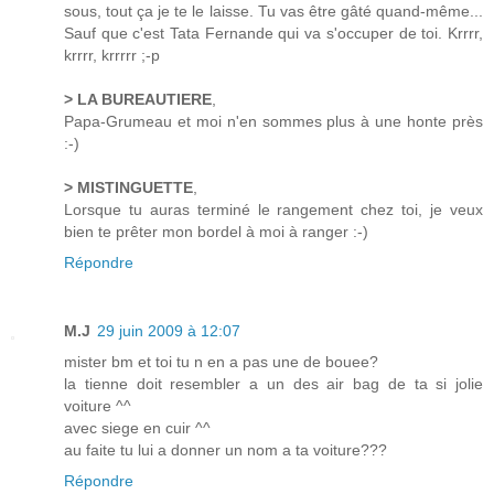
sous, tout ça je te le laisse. Tu vas être gâté quand-même...
Sauf que c'est Tata Fernande qui va s'occuper de toi. Krrrr,
krrrr, krrrrr ;-p
> LA BUREAUTIERE
,
Papa-Grumeau et moi n'en sommes plus à une honte près
:-)
> MISTINGUETTE
,
Lorsque tu auras terminé le rangement chez toi, je veux
bien te prêter mon bordel à moi à ranger :-)
Répondre
M.J
29 juin 2009 à 12:07
mister bm et toi tu n en a pas une de bouee?
la tienne doit resembler a un des air bag de ta si jolie
voiture ^^
avec siege en cuir ^^
au faite tu lui a donner un nom a ta voiture???
Répondre