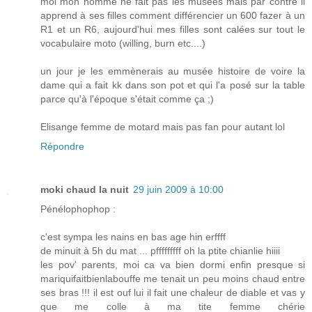
moi mon homme ne fait pas les musées mais par contre il
apprend à ses filles comment différencier un 600 fazer à un
R1 et un R6, aujourd'hui mes filles sont calées sur tout le
vocabulaire moto (willing, burn etc....)
un jour je les emmènerais au musée histoire de voire la
dame qui a fait kk dans son pot et qui l'a posé sur la table
parce qu'à l'époque s'était comme ça ;)
Elisange femme de motard mais pas fan pour autant lol
Répondre
moki chaud la nuit
29 juin 2009 à 10:00
Pénélophophop :
c'est sympa les nains en bas age hin erffff
de minuit à 5h du mat ... pfffffffff oh la ptite chianlie hiiii
les pov' parents, moi ca va bien dormi enfin presque si
mariquifaitbienlabouffe me tenait un peu moins chaud entre
ses bras !!! il est ouf lui il fait une chaleur de diable et vas y
que me colle à ma tite femme chérie