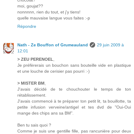
chocolat?
moi, goujat??
nonnnnn, rien du tout, et j'y tiens!
quelle mauvaise langue vous faites :-p
Répondre
Nath - Ze Bouffon of Grumeauland
29 juin 2009 à
12:01
> ZEU PERENOEL
,
Je préfèrerais un bouchon sans bouteille vide en plastique
et une louche de cerisier pas pourri :-)
> MISTER BM
,
J'avais décidé de te chouchouter le temps de ton
rétablissement.
J'avais commencé à te préparer ton petit lit, ta bouillotte, ta
petite infusion verveine/antigel et tes dvd de "Oui-Oui
mange des chips ans sa BM".
Ben tu sais quoi ?
Comme je suis une gentille fille, pas rancunière pour deux