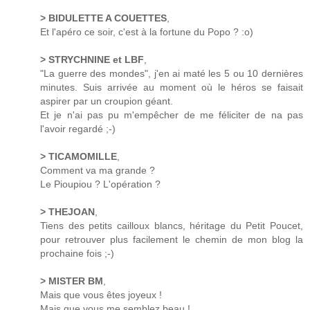
> BIDULETTE A COUETTES
,
Et l'apéro ce soir, c'est à la fortune du Popo ? :o)
> STRYCHNINE et LBF
,
"La guerre des mondes", j'en ai maté les 5 ou 10 dernières
minutes. Suis arrivée au moment où le héros se faisait
aspirer par un croupion géant.
Et je n'ai pas pu m'empêcher de me féliciter de na pas
l'avoir regardé ;-)
> TICAMOMILLE
,
Comment va ma grande ?
Le Pioupiou ? L'opération ?
> THEJOAN
,
Tiens des petits cailloux blancs, héritage du Petit Poucet,
pour retrouver plus facilement le chemin de mon blog la
prochaine fois ;-)
> MISTER BM
,
Mais que vous êtes joyeux !
Mais que vous me semblez beau !