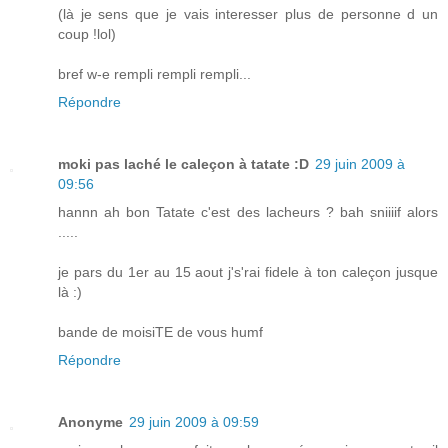
(là je sens que je vais interesser plus de personne d un
coup !lol)
bref w-e rempli rempli rempli...
Répondre
moki pas laché le caleçon à tatate :D
29 juin 2009 à
09:56
hannn ah bon Tatate c'est des lacheurs ? bah sniiiif alors
.....
je pars du 1er au 15 aout j's'rai fidele à ton caleçon jusque
là :)
bande de moisiTE de vous humf
Répondre
Anonyme
29 juin 2009 à 09:59