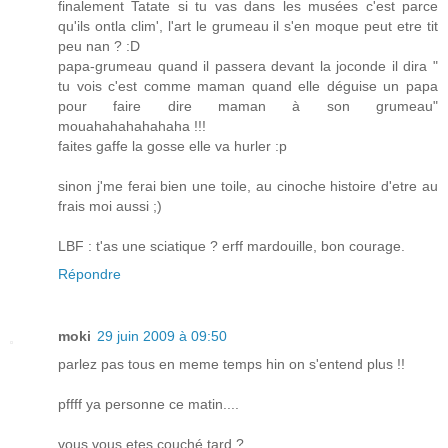
finalement Tatate si tu vas dans les musées c'est parce
qu'ils ontla clim', l'art le grumeau il s'en moque peut etre tit
peu nan ? :D
papa-grumeau quand il passera devant la joconde il dira "
tu vois c'est comme maman quand elle déguise un papa
pour faire dire maman à son grumeau"
mouahahahahahaha !!!
faites gaffe la gosse elle va hurler :p
sinon j'me ferai bien une toile, au cinoche histoire d'etre au
frais moi aussi ;)
LBF : t'as une sciatique ? erff mardouille, bon courage.
Répondre
moki
29 juin 2009 à 09:50
parlez pas tous en meme temps hin on s'entend plus !!
pffff ya personne ce matin....
vous vous etes couché tard ?