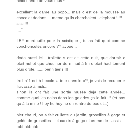
hello bande de vous tous !!!
excellent la dame au popo... mais c est de la mousse au
chocolat dedans ... meme qu ils cherchaient l elephant !!!!!
si si !!!
^_^
LBF merdouille pour la sciatique , tu as fait quoi comme
conchoncetés encore ?? avoue...
dodo aussi ici... trollette s est dit cette nuit, que dormir c
etait nul et que chouiner de minuit à 5h c etait hachtement
plus drole........ benh tiens!!!!
troll n°1 est à l ecole la tete dans le c**, je vais le recuperer
fracassé à midi...
sinon ils ont fait une sortie musée deja cette année...
comme quoi les nains dans les galeries ça le fait !!! (et pas
qu à la mine ! hey ho hey ho on rentre du boulot...)
hier chaud, on a fait cuillette du jardin, groseilles à gogo et
gelée de groseilles... et cassis à gogo et creme de cassis ...
mhhhhhhhh