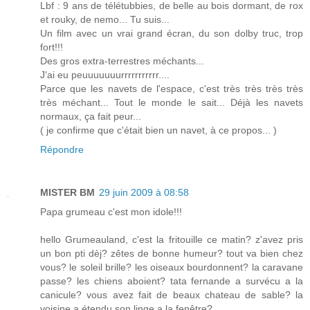
Lbf : 9 ans de télétubbies, de belle au bois dormant, de rox
et rouky, de nemo... Tu suis...
Un film avec un vrai grand écran, du son dolby truc, trop
fort!!!
Des gros extra-terrestres méchants...
J'ai eu peuuuuuuurrrrrrrrrrr....
Parce que les navets de l'espace, c'est très très très très
très méchant... Tout le monde le sait... Déjà les navets
normaux, ça fait peur...
( je confirme que c'était bien un navet, à ce propos... )
Répondre
MISTER BM
29 juin 2009 à 08:58
Papa grumeau c'est mon idole!!!
hello Grumeauland, c'est la fritouille ce matin? z'avez pris
un bon pti dèj? zêtes de bonne humeur? tout va bien chez
vous? le soleil brille? les oiseaux bourdonnent? la caravane
passe? les chiens aboient? tata fernande a survécu a la
canicule? vous avez fait de beaux chateau de sable? la
voisine a étendu son linge a la fenêtre?