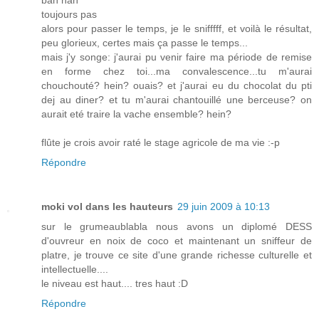
bah nan
toujours pas
alors pour passer le temps, je le snifffff, et voilà le résultat,
peu glorieux, certes mais ça passe le temps...
mais j'y songe: j'aurai pu venir faire ma période de remise
en forme chez toi...ma convalescence...tu m'aurai
chouchouté? hein? ouais? et j'aurai eu du chocolat du pti
dej au diner? et tu m'aurai chantouillé une berceuse? on
aurait eté traire la vache ensemble? hein?
flûte je crois avoir raté le stage agricole de ma vie :-p
Répondre
moki vol dans les hauteurs
29 juin 2009 à 10:13
sur le grumeaublabla nous avons un diplomé DESS
d'ouvreur en noix de coco et maintenant un sniffeur de
platre, je trouve ce site d'une grande richesse culturelle et
intellectuelle....
le niveau est haut.... tres haut :D
Répondre