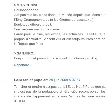
> STRYCHNINE
,
Houlàaàaàaàaà!
J'ai pas mis les pieds dans un Musée depuis que Monsieur
Klöng Cromagnon a peint les Grottes de Lascaux ;-)
Boulotboulotboulotarbeit.
Suis larguée ma bonne dame.
Pareil pour le ciné, les expos, les actualités... D'ailleurs, à
propos d'actualité, Vincent Auriol est toujours Président de
la République ? :o)
> SANJURO
,
Bonjour itou et pourvu que le soleil nous fasse profit :-)
Répondre
Lolia fan of popo art
29 juin 2009 à 07:37
Ton cher et tendre n'est pas dans l'Educ Nat ? Parce que ça
si c'est pas de la pédagogie différenciée recentrée sur les
intérêts de l'apprenant alors moi j'ai pas fait une année
d'IUFM.