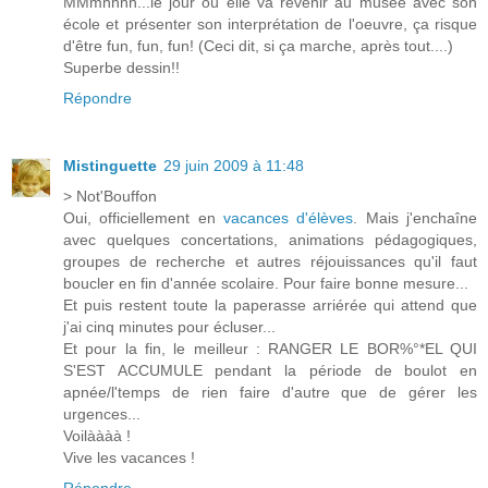
MMmhhhh...le jour où elle va revenir au musée avec son
école et présenter son interprétation de l'oeuvre, ça risque
d'être fun, fun, fun! (Ceci dit, si ça marche, après tout....)
Superbe dessin!!
Répondre
Mistinguette
29 juin 2009 à 11:48
> Not'Bouffon
Oui, officiellement en
vacances d'élèves
. Mais j'enchaîne
avec quelques concertations, animations pédagogiques,
groupes de recherche et autres réjouissances qu'il faut
boucler en fin d'année scolaire. Pour faire bonne mesure...
Et puis restent toute la paperasse arriérée qui attend que
j'ai cinq minutes pour écluser...
Et pour la fin, le meilleur : RANGER LE BOR%°*EL QUI
S'EST ACCUMULE pendant la période de boulot en
apnée/l'temps de rien faire d'autre que de gérer les
urgences...
Voilàààà !
Vive les vacances !