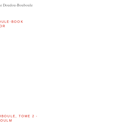
de Doudou-Bouboule
OULE-BOOK
OR
UBOULE, TOME 2 -
BOULM