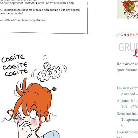
L'ANNEX
Retrouvez ic
quotidienne.
J'ai rien com
d'accord
-
Aujourd'hui
20)
- 9/7
Semaine inte
Torquema
0
La rentrée d