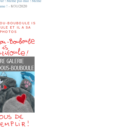
ur ! Même pas mal ! Même
mme !
- 8/31/2020
OU-BOUBOULE IS
ULE ET IL A SA
 PHOTOS