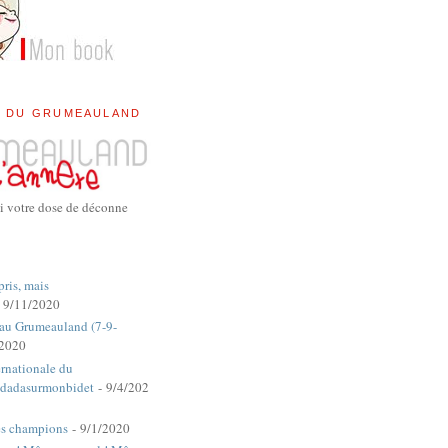
E DU GRUMEAULAND
i votre dose de déconne
pris, mais
 9/11/2020
 au Grumeauland (7-9-
/2020
rnationale du
dadasurmonbidet
- 9/4/202
es champions
- 9/1/2020