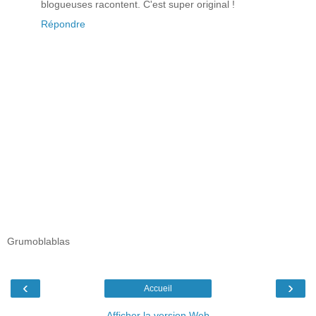
blogueuses racontent. C'est super original !
Répondre
Grumoblablas
‹
›
Accueil
Afficher la version Web