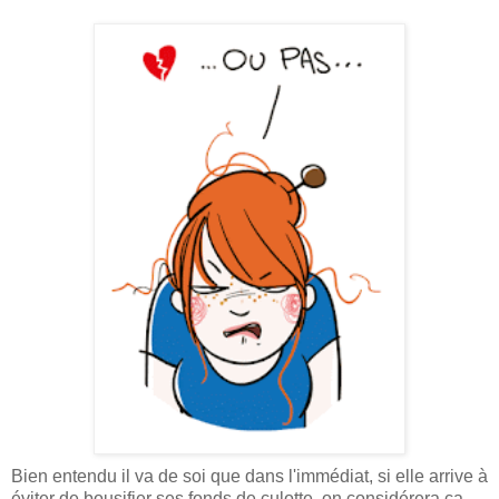
Bien entendu il va de soi que dans l'immédiat, si elle arrive à
éviter de bousifier ses fonds de culotte, on considérera ça