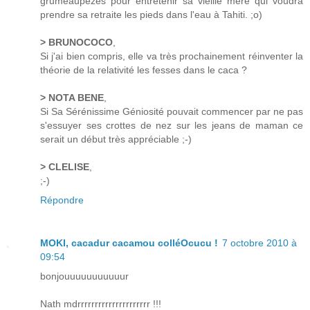
grumeaupèzes pour entretenir sa vieille mère qui voudra
prendre sa retraite les pieds dans l'eau à Tahiti. ;o)
> BRUNOCOCO
,
Si j'ai bien compris, elle va très prochainement réinventer la
théorie de la relativité les fesses dans le caca ?
> NOTA BENE
,
Si Sa Sérénissime Géniosité pouvait commencer par ne pas
s'essuyer ses crottes de nez sur les jeans de maman ce
serait un début très appréciable ;-)
> CLELISE
,
;-)
Répondre
MOKI, cacadur cacamou colléOcucu !
7 octobre 2010 à
09:54
bonjouuuuuuuuuuur
Nath mdrrrrrrrrrrrrrrrrrrrrr !!!