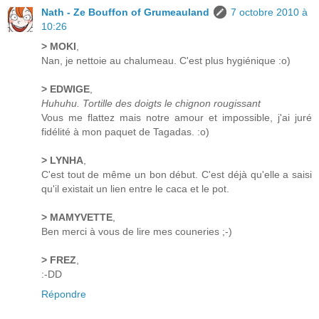
Nath - Ze Bouffon of Grumeauland
7 octobre 2010 à
10:26
> MOKI
,
Nan, je nettoie au chalumeau. C'est plus hygiénique :o)
> EDWIGE
,
Huhuhu. Tortille des doigts le chignon rougissant
Vous me flattez mais notre amour et impossible, j'ai juré
fidélité à mon paquet de Tagadas. :o)
> LYNHA
,
C'est tout de même un bon début. C'est déjà qu'elle a saisi
qu'il existait un lien entre le caca et le pot.
> MAMYVETTE
,
Ben merci à vous de lire mes couneries ;-)
> FREZ
,
:-DD
Répondre