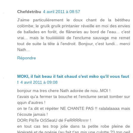
Chefdetribu
4 avril 2011 à 08:57
J'aime particulièrement le doux chant de la bétitheu
colömbe; le gruïk gruïk printanier réveille en moi des envies
de ballades en forêt, de flâneries au bord de l'eau... c'est
vrai... mais le fouiiiiiiiiiiiiii de l'enclume sauvage me remet
tout de suite la tête à l'endroit. Bonjour, c'est lundi... merci
Nath...
Répondre
MOKI, il fait beau il fait chaud c'est miko qu'il vous faut
!
4 avril 2011 à 09:08
bonjour ma tres chere Nath adorée de nou..MOI !
t'avais qu'a fermer ta bouche et l'enclume serait tomber sur
qqun d'autres !
on te l'a dit et répéter NE CHANTE PAS !! ralalalaaaa mais
t'écoute jamais !
DORt PitiTe OiSSeaU dé FeRRRRrrrrr !
en tout cas tes trop jolie dans ta petite robe pleine de
légèreté et de poésie (au fait t'as mis une culotte ?!) ton oeil