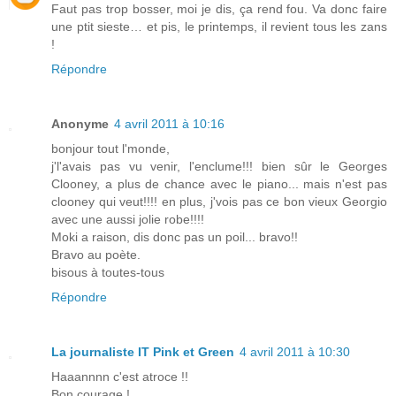
Faut pas trop bosser, moi je dis, ça rend fou. Va donc faire
une ptit sieste… et pis, le printemps, il revient tous les zans
!
Répondre
Anonyme
4 avril 2011 à 10:16
bonjour tout l'monde,
j'l'avais pas vu venir, l'enclume!!! bien sûr le Georges
Clooney, a plus de chance avec le piano... mais n'est pas
clooney qui veut!!!! en plus, j'vois pas ce bon vieux Georgio
avec une aussi jolie robe!!!!
Moki a raison, dis donc pas un poil... bravo!!
Bravo au poète.
bisous à toutes-tous
Répondre
La journaliste IT Pink et Green
4 avril 2011 à 10:30
Haaannnn c'est atroce !!
Bon courage !