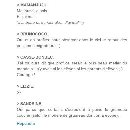
> MAMANJUJU
,
Moi aussi je sais.
Et j'ai mal.
"J'ai beau être matinale... J'ai mal"
;)
> BRUNOCOCO
,
Oui et en profiter pour observer dans le ciel le retour des
enclumes migrateurs :-)
> CASSE-BONBEC
,
J'ai toujours dit que prof ce serait le plus beau métier du
monde s'il n'y avait ni les élèves ni les parents d'élèves ;-)
Courage !
> LIZZIE
,
;-)
> SANDRINE
,
Oui parce que certains s'écroulent à peine le grumeau
couché (selon le modèle de grumeau dont on a écopé).
Répondre