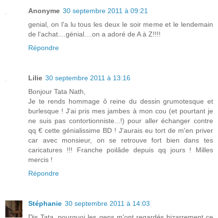
Anonyme
30 septembre 2011 à 09:21
genial, on l'a lu tous les deux le soir meme et le lendemain
de l'achat....génial....on a adoré de A à Z!!!!
Répondre
Lilie
30 septembre 2011 à 13:16
Bonjour Tata Nath,
Je te rends hommage ô reine du dessin grumotesque et
burlesque ! J'ai pris mes jambes à mon cou (et pourtant je
ne suis pas contortionniste...!) pour aller échanger contre
qq € cette génialissime BD ! J'aurais eu tort de m'en priver
car avec monsieur, on se retrouve fort bien dans tes
caricatures !!! Franche poilâde depuis qq jours ! Milles
mercis !
Répondre
Stéphanie
30 septembre 2011 à 14:03
Dis Tata, pourquoi les gens m'ont regardés bizarrement ce