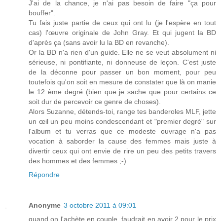
J'ai de la chance, je n'ai pas besoin de faire "ça pour
bouffer".
Tu fais juste partie de ceux qui ont lu (je l'espère en tout
cas) l'œuvre originale de John Gray. Et qui jugent la BD
d'après ça (sans avoir lu la BD en revanche).
Or la BD n'a rien d'un guide. Elle ne se veut absolument ni
sérieuse, ni pontifiante, ni donneuse de leçon. C'est juste
de la déconne pour passer un bon moment, pour peu
toutefois qu'on soit en mesure de constater que là on manie
le 12 ème degré (bien que je sache que pour certains ce
soit dur de percevoir ce genre de choses).
Alors Suzanne, détends-toi, range tes banderoles MLF, jette
un œil un peu moins condescendant et "premier degré" sur
l'album et tu verras que ce modeste ouvrage n'a pas
vocation à saborder la cause des femmes mais juste à
divertir ceux qui ont envie de rire un peu des petits travers
des hommes et des femmes ;-)
Répondre
Anonyme
3 octobre 2011 à 09:01
quand on l'achète en couple, faudrait en avoir 2 pour le prix