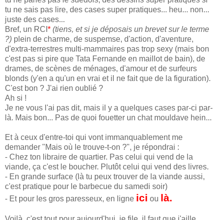
tu ne sais pas lire, des cases super pratiques... heu... non...
juste des cases...
Bref, un RCI
*
(tiens, et si je déposais un brevet sur le terme
?)
plein de charme, de suspemse, d'action, d'aventure,
d'extra-terrestres multi-mammaires pas trop sexy (mais bon
c'est pas si pire que Tata Fernande en maillot de bain), de
drames, de scènes de ménages, d'amour et de surfeurs
blonds (y'en a qu'un en vrai et il ne fait que de la figuration).
C'est bon ? J'ai rien oublié ?
Ah si !
Je ne vous l'ai pas dit, mais il y a quelques cases par-ci par-
là. Mais bon... Pas de quoi fouetter un chat mouldave hein...
Et à ceux d'entre-toi qui vont immanquablement me
demander "Mais où le trouve-t-on ?", je répondrai :
- Chez ton libraire de quartier. Pas celui qui vend de la
viande, ça c'est le boucher. Plutôt celui qui vend des livres.
- En grande surface (là tu peux trouver de la viande aussi,
c'est pratique pour le barbecue du samedi soir)
ici
là.
- Et pour les gros paresseux, en ligne
ou
Voilà, c'est tout pour aujourd'hui, je file, il faut que j'aille