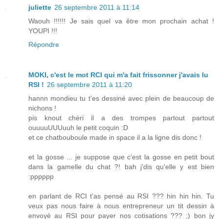
juliette
26 septembre 2011 à 11:14
Waouh !!!!!! Je sais quel va être mon prochain achat !
YOUPI !!!
Répondre
MOKI, c'est le mot RCI qui m'a fait frissonner j'avais lu
RSI !
26 septembre 2011 à 11:20
hannn mondieu tu t'es dessiné avec plein de beaucoup de
nichons !
pis knout chéri il a des trompes partout partout
ouuuuUUUuuh le petit coquin :D
et ce chatbouboule made in space il a la ligne dis donc !
et la gosse ... je suppose que c'est la gosse en petit bout
dans la gamelle du chat ?! bah j'dis qu'elle y est bien
:pppppp
en parlant de RCI t'as pensé au RSI ??? hin hin hin. Tu
veux pas nous faire à nous entrepreneur un tit dessin à
envoyé au RSI pour payer nos cotisations ??? ;) bon jy