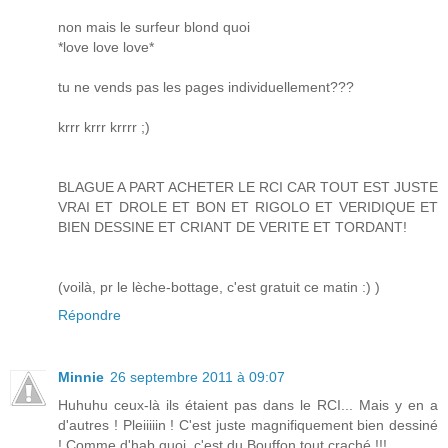
non mais le surfeur blond quoi
*love love love*
tu ne vends pas les pages individuellement???
krrr krrr krrrr ;)
BLAGUE A PART ACHETER LE RCI CAR TOUT EST JUSTE
VRAI ET DROLE ET BON ET RIGOLO ET VERIDIQUE ET
BIEN DESSINE ET CRIANT DE VERITE ET TORDANT!
(voilà, pr le lèche-bottage, c'est gratuit ce matin :) )
Répondre
Minnie
26 septembre 2011 à 09:07
Huhuhu ceux-là ils étaient pas dans le RCI... Mais y en a
d'autres ! Pleiiiiin ! C'est juste magnifiquement bien dessiné
! Comme d'hab quoi, c'est du Bouffon tout craché !!!