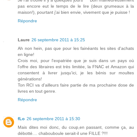
Je l'ai trouvé il y a quelques jours ^^ Bon malheureusement
pas encore eut le temps de le lire (deux grumeaux à la
maison!), pourtant j'ai bien envie, vivement que je puisse !
Répondre
Laure
26 septembre 2011 à 15:25
Ah non hein, pas que pour les fainéants les sites d'achats
en ligne!
Crois moi, pour l'expatriée que je suis dans un pays où
l'offre des libraires est très limitée, la FNAC et Amazon qui
consentent à livrer jusqu'ici, je les bénis sur moultes
générations!
Ton RCI va d'ailleurs faire partie de ma prochaine dose de
livres en tout genre.
Répondre
fLo
26 septembre 2011 à 15:30
Mais dites moi donc, du coup,en passant, comme ça, au
débotté.... chabouboule serait-il une FILLE ?!!!