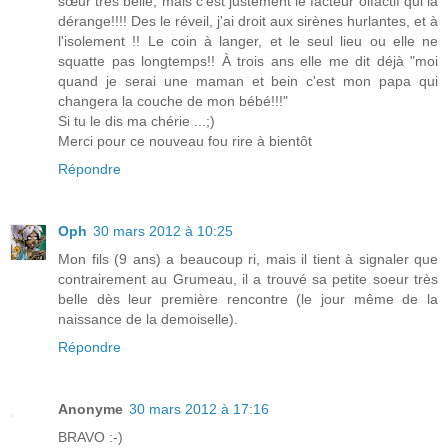
sœur très belle, mais c'est justement le facteur olfactif qui la
dérange!!!! Des le réveil, j'ai droit aux sirènes hurlantes, et à
l'isolement !! Le coin à langer, et le seul lieu ou elle ne
squatte pas longtemps!! À trois ans elle me dit déjà "moi
quand je serai une maman et bein c'est mon papa qui
changera la couche de mon bébé!!!"
Si tu le dis ma chérie ...;)
Merci pour ce nouveau fou rire à bientôt
Répondre
Oph
30 mars 2012 à 10:25
Mon fils (9 ans) a beaucoup ri, mais il tient à signaler que
contrairement au Grumeau, il a trouvé sa petite soeur très
belle dès leur première rencontre (le jour même de la
naissance de la demoiselle).
Répondre
Anonyme
30 mars 2012 à 17:16
BRAVO :-)