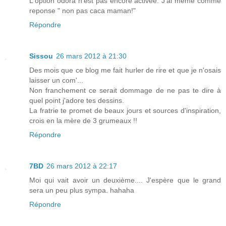
L'option odora n'est pas encore activee. J'ai meme comme
reponse " non pas caca maman!"
Répondre
Sissou
26 mars 2012 à 21:30
Des mois que ce blog me fait hurler de rire et que je n'osais
laisser un com'...
Non franchement ce serait dommage de ne pas te dire à
quel point j'adore tes dessins.
La fratrie te promet de beaux jours et sources d'inspiration,
crois en la mère de 3 grumeaux !!
Répondre
7BD
26 mars 2012 à 22:17
Moi qui vait avoir un deuxième.... J'espère que le grand
sera un peu plus sympa. hahaha
Répondre