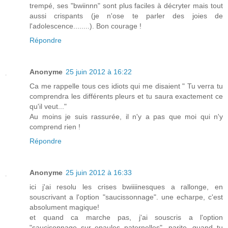
trempé, ses "bwiinnn" sont plus faciles à décryter mais tout
aussi crispants (je n'ose te parler des joies de
l'adolescence........). Bon courage !
Répondre
Anonyme
25 juin 2012 à 16:22
Ca me rappelle tous ces idiots qui me disaient " Tu verra tu
comprendra les différents pleurs et tu saura exactement ce
qu'il veut..."
Au moins je suis rassurée, il n'y a pas que moi qui n'y
comprend rien !
Répondre
Anonyme
25 juin 2012 à 16:33
ici j'ai resolu les crises bwiiiinesques a rallonge, en
souscrivant a l'option "saucissonnage". une echarpe, c'est
absolument magique!
et quand ca marche pas, j'ai souscris a l'option
"saucisonnage sur epaules paternelles". parite, quand tu