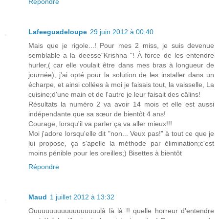
Répondre
Lafeeguadeloupe
29 juin 2012 à 00:40
Mais que je rigole...! Pour mes 2 miss, je suis devenue
semblable a la deesse"Krishna "! À force de les entendre
hurler,( car elle voulait être dans mes bras à longueur de
journée), j'ai opté pour la solution de les installer dans un
écharpe, et ainsi collées à moi je faisais tout, la vaisselle, La
cuisine;d'une main et de l'autre je leur faisait des câlins!
Résultats la numéro 2 va avoir 14 mois et elle est aussi
indépendante que sa sœur de bientôt 4 ans!
Courage, lorsqu'il va parler ça va aller mieux!!!
Moi j'adore lorsqu'elle dit "non... Veux pas!" à tout ce que je
lui propose, ça s'apelle la méthode par élimination;c'est
moins pénible pour les oreilles;) Bisettes à bientôt
Répondre
Maud
1 juillet 2012 à 13:32
Ouuuuuuuuuuuuuuuuulà là là !! quelle horreur d'entendre