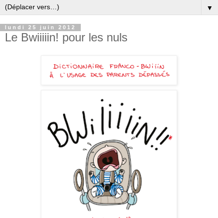
▼
lundi 25 juin 2012
Le Bwiiiiin! pour les nuls