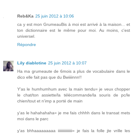
Reb&Ka
25 juin 2012 à 10:06
ca y est mon GrumeauBis à moi est arrivé à la maison... et
ton dictionnaire est le même pour moi. Au moins, c'est
universel.
Répondre
Lily diablotine
25 juin 2012 à 10:07
Ha ma grumeaute de 6mois a plus de vocabulaire dans le
dico elle fait pas que du Bwiiiinnn!!
Y'as le humhumhum avec la main tendu= je veux chopper
le chat/ton assiette/la télécommande/la souris de pc/le
chien/tout et n'imp a porté de main
y'as le hahahahaha= je me fais chhhh dans le transat mets
moi dans le parc
y'as bhhaaaaaaaaa iiiiiiiiiiiiiiii= je fais la folle jte vrille les