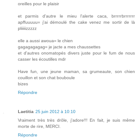
oreilles pour le plaisir
et parmis d'autre le mieu l'alerte caca, brrrrrbrrrrrrr
apffuuuuu= j'ai démoulé the cake venez me sortir de là
pliiiiizzzzz
elle a aussi awoua= le chien
gagagagagag= je jacte a mes chaussettes
et d'autres onomatopés divers juste pour le fum de nous
casser les écoutilles mdr
Have fun, une jeune maman, sa grumeaute, son chien
couillon et son chat bouboule
bizes
Répondre
Laetitia
25 juin 2012 à 10:10
Vraiment très très drôle, j'adore!!! En fait, je suis même
morte de rire, MERCI.
Répondre