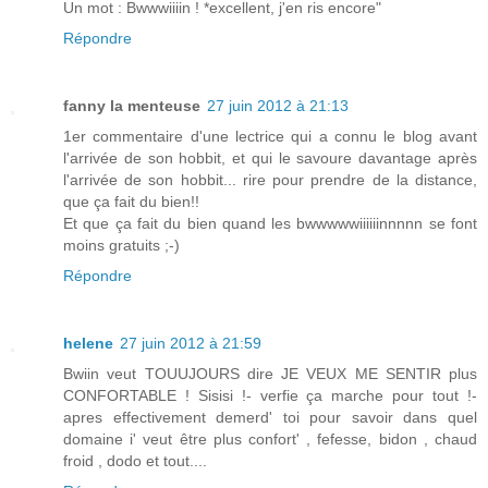
Un mot : Bwwwiiiin ! *excellent, j'en ris encore"
Répondre
fanny la menteuse
27 juin 2012 à 21:13
1er commentaire d'une lectrice qui a connu le blog avant
l'arrivée de son hobbit, et qui le savoure davantage après
l'arrivée de son hobbit... rire pour prendre de la distance,
que ça fait du bien!!
Et que ça fait du bien quand les bwwwwwiiiiiinnnnn se font
moins gratuits ;-)
Répondre
helene
27 juin 2012 à 21:59
Bwiin veut TOUUJOURS dire JE VEUX ME SENTIR plus
CONFORTABLE ! Sisisi !- verfie ça marche pour tout !-
apres effectivement demerd' toi pour savoir dans quel
domaine i' veut être plus confort' , fefesse, bidon , chaud
froid , dodo et tout....