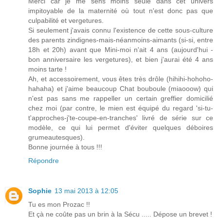
Merci car je me sens moins seule dans cet univers
impitoyable de la maternité où tout n'est donc pas que
culpabilité et vergetures.
Si seulement j'avais connu l'existence de cette sous-culture
des parents zindignes-mais-néanmoins-aimants (si-si, entre
18h et 20h) avant que Mini-moi n'ait 4 ans (aujourd'hui -
bon anniversaire les vergetures), et bien j'aurai été 4 ans
moins tarte !
Ah, et accessoirement, vous êtes très drôle (hihihi-hohoho-
hahaha) et j'aime beaucoup Chat bouboule (miaooow) qui
n'est pas sans me rappeller un certain greffier domicilié
chez moi (par contre, le mien est équipé du regard 'si-tu-
t'approches-j'te-coupe-en-tranches' livré de série sur ce
modèle, ce qui lui permet d'éviter quelques déboires
grumeautesques).
Bonne journée à tous !!!
Répondre
Sophie
13 mai 2013 à 12:05
Tu es mon Prozac !!
Et çà ne coûte pas un brin à la Sécu ..... Dépose un brevet !