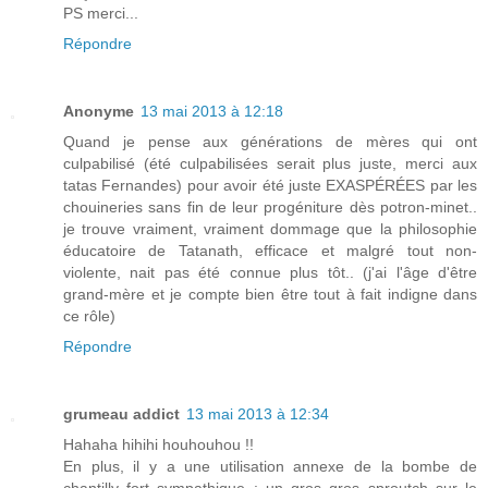
PS merci...
Répondre
Anonyme
13 mai 2013 à 12:18
Quand je pense aux générations de mères qui ont
culpabilisé (été culpabilisées serait plus juste, merci aux
tatas Fernandes) pour avoir été juste EXASPÉRÉES par les
chouineries sans fin de leur progéniture dès potron-minet..
je trouve vraiment, vraiment dommage que la philosophie
éducatoire de Tatanath, efficace et malgré tout non-
violente, nait pas été connue plus tôt.. (j'ai l'âge d'être
grand-mère et je compte bien être tout à fait indigne dans
ce rôle)
Répondre
grumeau addict
13 mai 2013 à 12:34
Hahaha hihihi houhouhou !!
En plus, il y a une utilisation annexe de la bombe de
chantilly fort sympathique : un gros gros sproutch sur le