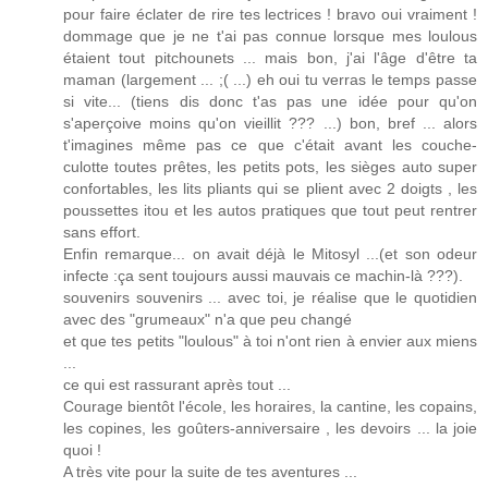
pour faire éclater de rire tes lectrices ! bravo oui vraiment !
dommage que je ne t'ai pas connue lorsque mes loulous
étaient tout pitchounets ... mais bon, j'ai l'âge d'être ta
maman (largement ... ;( ...) eh oui tu verras le temps passe
si vite... (tiens dis donc t'as pas une idée pour qu'on
s'aperçoive moins qu'on vieillit ??? ...) bon, bref ... alors
t'imagines même pas ce que c'était avant les couche-
culotte toutes prêtes, les petits pots, les sièges auto super
confortables, les lits pliants qui se plient avec 2 doigts , les
poussettes itou et les autos pratiques que tout peut rentrer
sans effort.
Enfin remarque... on avait déjà le Mitosyl ...(et son odeur
infecte :ça sent toujours aussi mauvais ce machin-là ???).
souvenirs souvenirs ... avec toi, je réalise que le quotidien
avec des "grumeaux" n'a que peu changé
et que tes petits "loulous" à toi n'ont rien à envier aux miens
...
ce qui est rassurant après tout ...
Courage bientôt l'école, les horaires, la cantine, les copains,
les copines, les goûters-anniversaire , les devoirs ... la joie
quoi !
A très vite pour la suite de tes aventures ...