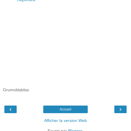
Grumoblablas
‹
›
Accueil
Afficher la version Web
Fourni par
Blogger
.