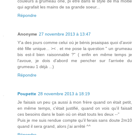
couleurs à grumeau one, pi être dans le style de ma moitié
qui agrafait les mains de sa grande soeur...
Répondre
Anonyme
27 novembre 2013 à 13:47
Y'a des jours comme celui où je bénis jesaispas quoi d'avoir
été fille unique... >< . et me pose la question " un grumeau
bis est-il bien raisonnable ?" ( enfin en même temps je
l'avoue, je dois d'abord me pencher sur l'arrivée du
grumeau 1 déjà ...)
Répondre
Poupette
28 novembre 2013 à 18:19
Je faisais un peu ça aussi à mon frère quand on était petit,
en même temps, c'était justifié, quand on vois qu'il faisait
ces besoins dans le bain où on était touts les deux --"
Puis je me suis rendue compte qu'il ferais sans doute 2m10
quand il sera grand, alors j'ai arrêté ^^
Répondre