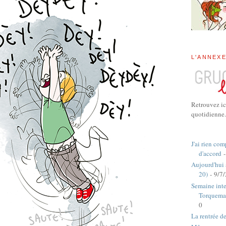
L'ANNEX
Retrouvez ic
quotidienne.
J'ai rien com
d'accord
-
Aujourd'hui
20)
- 9/7
Semaine inte
Torquema
0
La rentrée d