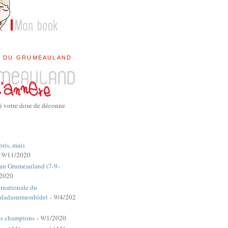
E DU GRUMEAULAND
i votre dose de déconne
pris, mais
 9/11/2020
 au Grumeauland (7-9-
/2020
rnationale du
dadasurmonbidet
- 9/4/202
es champions
- 9/1/2020