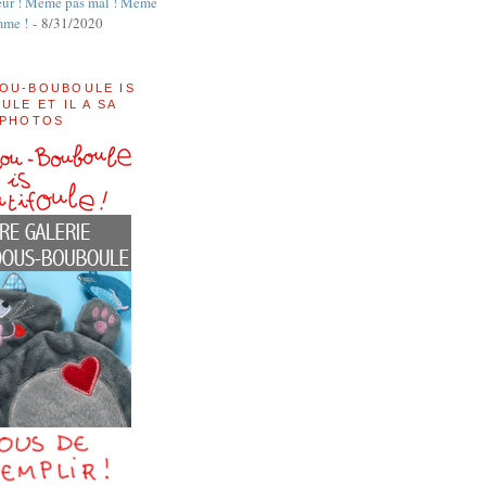
ur ! Même pas mal ! Même
mme !
- 8/31/2020
OU-BOUBOULE IS
ULE ET IL A SA
 PHOTOS