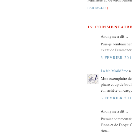
Ministère au développemen
PARTAGER
|
19 COMMENTAIRE
Anonyme a dit…
Puis-je l'embaucher 
avant de l'emmener à
3 FÉVRIER 201
La fée MoiMême
a
Mon exemplaire de g
phase coup de boule
et... achète un casq
3 FÉVRIER 201
Anonyme a dit…
Premier commentaire
l'inné et de l'acquis
rien...