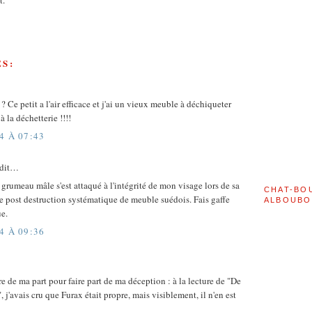
t.
S:
? Ce petit a l'air efficace et j'ai un vieux meuble à déchiqueter
 la déchetterie !!!!
4 À 07:43
 dit…
rumeau mâle s'est attaqué à l'intégrité de mon visage lors de sa
CHAT-BO
 post destruction systématique de meuble suédois. Fais gaffe
ALBOUBO
ue.
4 À 09:36
 de ma part pour faire part de ma déception : à la lecture de "De
", j'avais cru que Furax était propre, mais visiblement, il n'en est