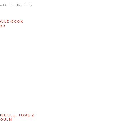
de Doudou-Bouboule
OULE-BOOK
OR
UBOULE, TOME 2 -
BOULM