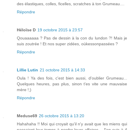
des élastiques, colles, ficelles, scratches à ton Grumeau....
Répondre
Héloïse D
19 octobre 2015 à 23:57
Qouaaaaaa ? Pas de dessin à la con du lundon ?! Mais je
suis zoutrée ! Et nos super zidées, oùkessonpassées ?
Répondre
Lillie Lutin
21 octobre 2015 à 14:33
Oula ! Ya des fois, c'est bien aussi, d'oublier Grumeau...
Quelques heures, pas plus, sinon t'es vite une mauvaise
mère !;)
Répondre
Meduse69
26 octobre 2015 à 13:20
Hahahaha !! Moi qui croyait qu'il n'y avait que les miens qui
passaient leur temps à perdre leurs affaires... J'en suis à 4