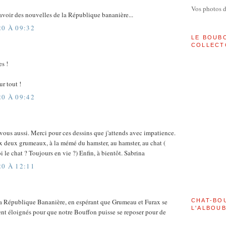
Vos photos 
avoir des nouvelles de la République bananière...
20 À 09:32
LE BOUB
COLLECT
s !
r tout !
20 À 09:42
ous aussi. Merci pour ces dessins que j'attends avec impatience.
 deux grumeaux, à la mémé du hamster, au hamster, au chat (
oi le chat ? Toujours en vie ?) Enfin, à bientôt. Sabrina
20 À 12:11
CHAT-BO
a République Bananière, en espérant que Grumeau et Furax se
L'ALBOU
nt éloignés pour que notre Bouffon puisse se reposer pour de