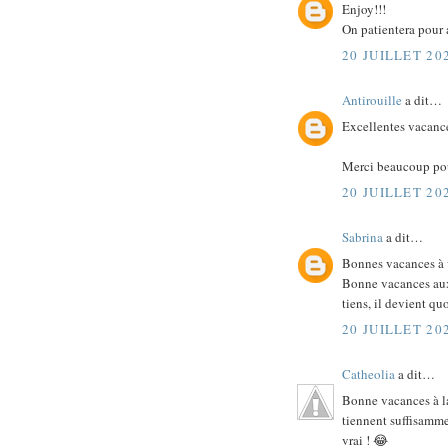
Enjoy!!!
On patientera pour 
20 JUILLET 20
Antirouille
a dit…
Excellentes vacance
Merci beaucoup pou
20 JUILLET 20
Sabrina
a dit…
Bonnes vacances à v
Bonne vacances aux
tiens, il devient qu
20 JUILLET 20
Catheolia
a dit…
Bonne vacances à l
tiennent suffisamme
vrai ! 😂