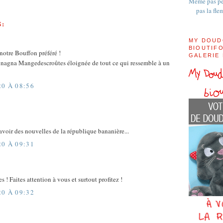
Même pas pe
pas la fle
S:
MY DOUD
BIOUTIFO
otre Bouffon préféré !
GALERIE
Ragnagna Mangedescroûtes éloignée de tout ce qui ressemble à un
20 À 08:56
avoir des nouvelles de la république bananière...
20 À 09:31
 ! Faites attention à vous et surtout profitez !
20 À 09:32