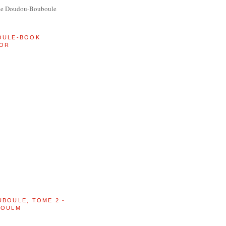
de Doudou-Bouboule
OULE-BOOK
OR
UBOULE, TOME 2 -
BOULM