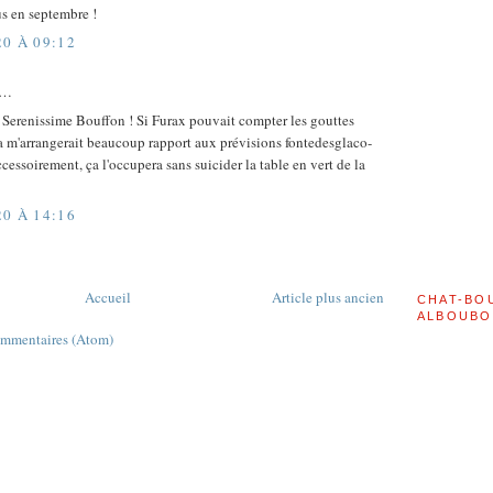
s en septembre !
20 À 09:12
t…
Serenissime Bouffon ! Si Furax pouvait compter les gouttes
ça m'arrangerait beaucoup rapport aux prévisions fontedesglaco-
ccessoirement, ça l'occupera sans suicider la table en vert de la
20 À 14:16
Accueil
Article plus ancien
CHAT-BO
ALBOUBO
commentaires (Atom)