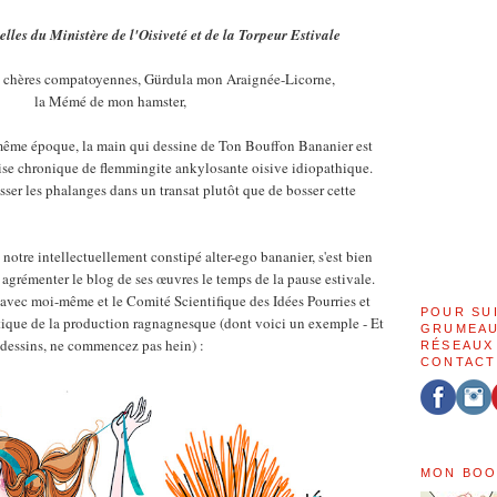
les du Ministère de l'Oisiveté et de la Torpeur Estivale
, chères compatoyennes, Gürdula mon Araignée-Licorne,
la Mémé de mon hamster,
me époque, la main qui dessine de Ton Bouffon Bananier est
rise chronique de flemmingite ankylosante oisive idiopathique.
asser les phalanges dans un transat plutôt que de bosser cette
tre intellectuellement constipé alter-ego bananier, s'est bien
grémenter le blog de ses œuvres le temps de la pause estivale.
 avec moi-même et le Comité Scientifique des Idées Pourries et
POUR SU
étique de la production ragnagnesque (dont voici un exemple - Et
GRUMEAU
s dessins, ne commencez pas hein) :
RÉSEAUX
CONTACT
MON BOO