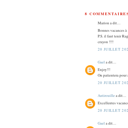
8 COMMENTAIRE
Marion a dit…
Bonnes vacances à n
P.S. il faut tenir 
crayon !!!!
20 JUILLET 20
Gael
a dit…
Enjoy!!!
On patientera pour 
20 JUILLET 20
Antirouille
a dit…
Excellentes vacances
20 JUILLET 20
Gael
a dit…