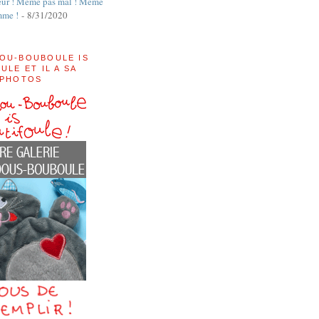
ur ! Même pas mal ! Même
mme !
- 8/31/2020
OU-BOUBOULE IS
ULE ET IL A SA
 PHOTOS