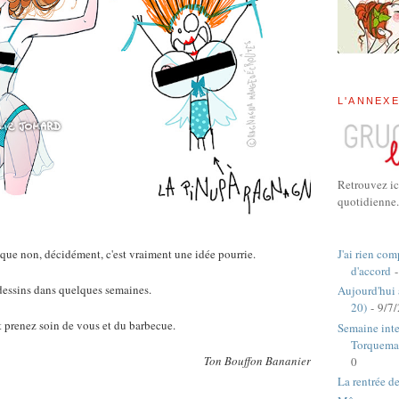
L'ANNEX
Retrouvez ic
quotidienne.
J'ai rien com
é que non, décidément, c'est vraiment une idée pourrie.
d'accord
-
dessins dans quelques semaines.
Aujourd'hui
20)
- 9/7
t prenez soin de vous et du barbecue.
Semaine inte
Torquema
Ton Bouffon Bananier
0
La rentrée d