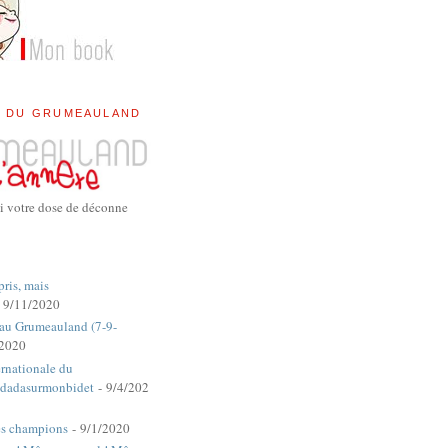
E DU GRUMEAULAND
i votre dose de déconne
pris, mais
 9/11/2020
 au Grumeauland (7-9-
/2020
rnationale du
dadasurmonbidet
- 9/4/202
es champions
- 9/1/2020