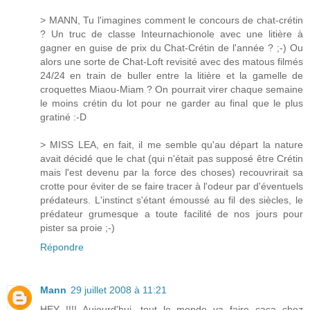
> MANN, Tu l'imagines comment le concours de chat-crétin
? Un truc de classe Inteurnachionole avec une litière à
gagner en guise de prix du Chat-Crétin de l'année ? ;-) Ou
alors une sorte de Chat-Loft revisité avec des matous filmés
24/24 en train de buller entre la litière et la gamelle de
croquettes Miaou-Miam ? On pourrait virer chaque semaine
le moins crétin du lot pour ne garder au final que le plus
gratiné :-D
> MISS LEA, en fait, il me semble qu'au départ la nature
avait décidé que le chat (qui n'était pas supposé être Crétin
mais l'est devenu par la force des choses) recouvrirait sa
crotte pour éviter de se faire tracer à l'odeur par d'éventuels
prédateurs. L'instinct s'étant émoussé au fil des siècles, le
prédateur grumesque a toute facilité de nos jours pour
pister sa proie ;-)
Répondre
Mann
29 juillet 2008 à 11:21
HEY !!!! Aujourd'hui, tout le monde va faire caca chez