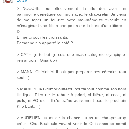
10:26
> NOUCHE, oui effectivement, la fille doit avoir un
patrimoine génétique commun avec le chat-crétin. Je viens
de me taper un fou-rire avec moi-même-toute-seule en
m'imaginant une fille à croupeton sur le bord d'une litière :-
D
Et merci pour les croissants.
Personne n'a apporté le café ?
> CATH, je te bat, je suis une maso catégorie olympique,
j'en ai trois ! Gniark :-)
> MANN, Chérichéri il sait pas préparer ses céréales tout
seul ;-)
> MARION, le GrumoBouffetou bouffe tout comme son nom
l'indique. Rien ne le rebute à priori, ni litière, ni caca, ni
poils, ni PQ etc... Il s'entraîne activement pour le prochain
Kho Lanta :-)
> AURELIEN, tu as de la chance, tu as un chat-pas-trop
crétin. Chat-Bouboule voyant venir le Ouisskass se serait