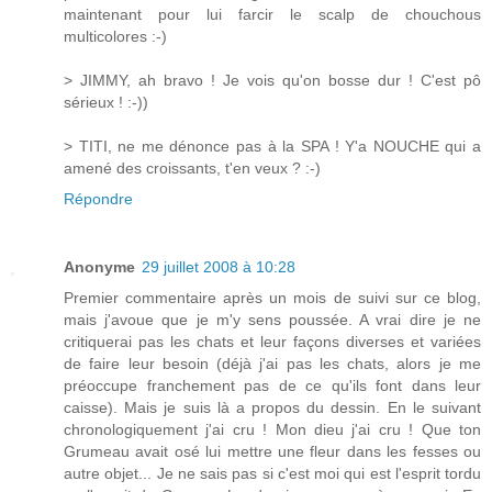
maintenant pour lui farcir le scalp de chouchous
multicolores :-)
> JIMMY, ah bravo ! Je vois qu'on bosse dur ! C'est pô
sérieux ! :-))
> TITI, ne me dénonce pas à la SPA ! Y'a NOUCHE qui a
amené des croissants, t'en veux ? :-)
Répondre
Anonyme
29 juillet 2008 à 10:28
Premier commentaire après un mois de suivi sur ce blog,
mais j'avoue que je m'y sens poussée. A vrai dire je ne
critiquerai pas les chats et leur façons diverses et variées
de faire leur besoin (déjà j'ai pas les chats, alors je me
préoccupe franchement pas de ce qu'ils font dans leur
caisse). Mais je suis là a propos du dessin. En le suivant
chronologiquement j'ai cru ! Mon dieu j'ai cru ! Que ton
Grumeau avait osé lui mettre une fleur dans les fesses ou
autre objet... Je ne sais pas si c'est moi qui est l'esprit tordu