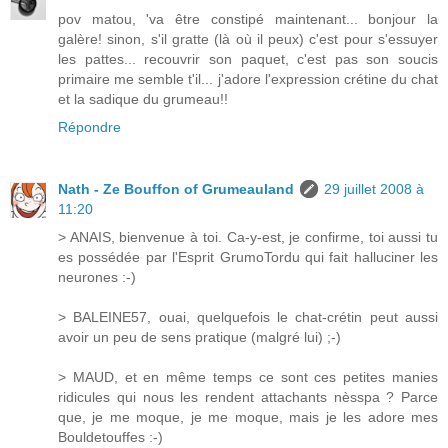
pov matou, 'va être constipé maintenant... bonjour la
galère! sinon, s'il gratte (là où il peux) c'est pour s'essuyer
les pattes... recouvrir son paquet, c'est pas son soucis
primaire me semble t'il... j'adore l'expression crétine du chat
et la sadique du grumeau!!
Répondre
Nath - Ze Bouffon of Grumeauland
29 juillet 2008 à
11:20
> ANAIS, bienvenue à toi. Ca-y-est, je confirme, toi aussi tu
es possédée par l'Esprit GrumoTordu qui fait halluciner les
neurones :-)
> BALEINE57, ouai, quelquefois le chat-crétin peut aussi
avoir un peu de sens pratique (malgré lui) ;-)
> MAUD, et en même temps ce sont ces petites manies
ridicules qui nous les rendent attachants nèsspa ? Parce
que, je me moque, je me moque, mais je les adore mes
Bouldetouffes :-)