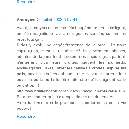
Répondre
Anonyme
29 juillet 2008 à 07:41
Avant, je croyais qu'un chat était supérieurement intelligent,
un félin magnifique, avec des gestes souples comme en
rêve, tout ça...
Il doit y avoir une dégénérescence de la race... Ils nous
copient,non, c'est le mimétisme? Ils deviennent obèses,
adeptes de la junk food, laissent des papiers gras partout,
n'enterrent plus leurs crottes, piquent les plumards,
esclavagistes ( si-ssi, vider les caisses à crottes, aspirer les
poils, ouvrir les boîtes qui puent que c'est une horreur, leur
ouvrir la porte ou la fenêtre, attendre qu'ils daignent sortir
ou entrer... )
http://www.dailymotion.com/video/x38wqq_chat-reveille_fun
Pour ne montrer qu'un exemple de cet esprit pervers...
Alors tant mieux si le grumeau lui perturbe sa petite vie
pépère!
Répondre