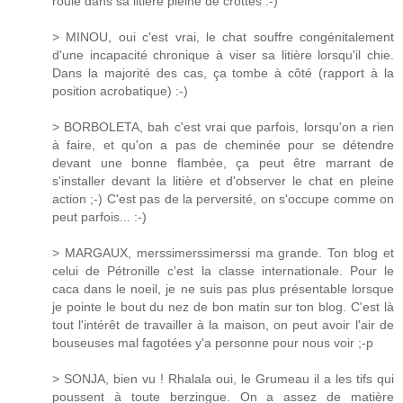
roulé dans sa litière pleine de crottes :-)
> MINOU, oui c'est vrai, le chat souffre congénitalement
d'une incapacité chronique à viser sa litière lorsqu'il chie.
Dans la majorité des cas, ça tombe à côté (rapport à la
position acrobatique) :-)
> BORBOLETA, bah c'est vrai que parfois, lorsqu'on a rien
à faire, et qu'on a pas de cheminée pour se détendre
devant une bonne flambée, ça peut être marrant de
s'installer devant la litière et d'observer le chat en pleine
action ;-) C'est pas de la perversité, on s'occupe comme on
peut parfois... :-)
> MARGAUX, merssimerssimerssi ma grande. Ton blog et
celui de Pétronille c'est la classe internationale. Pour le
caca dans le noeil, je ne suis pas plus présentable lorsque
je pointe le bout du nez de bon matin sur ton blog. C'est là
tout l'intérêt de travailler à la maison, on peut avoir l'air de
bouseuses mal fagotées y'a personne pour nous voir ;-p
> SONJA, bien vu ! Rhalala oui, le Grumeau il a les tifs qui
poussent à toute berzingue. On a assez de matière