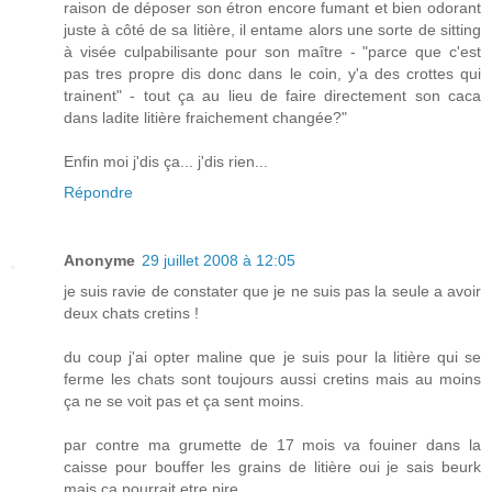
raison de déposer son étron encore fumant et bien odorant
juste à côté de sa litière, il entame alors une sorte de sitting
à visée culpabilisante pour son maître - "parce que c'est
pas tres propre dis donc dans le coin, y'a des crottes qui
trainent" - tout ça au lieu de faire directement son caca
dans ladite litière fraichement changée?"
Enfin moi j'dis ça... j'dis rien...
Répondre
Anonyme
29 juillet 2008 à 12:05
je suis ravie de constater que je ne suis pas la seule a avoir
deux chats cretins !
du coup j'ai opter maline que je suis pour la litière qui se
ferme les chats sont toujours aussi cretins mais au moins
ça ne se voit pas et ça sent moins.
par contre ma grumette de 17 mois va fouiner dans la
caisse pour bouffer les grains de litière oui je sais beurk
mais ça pourrait etre pire....