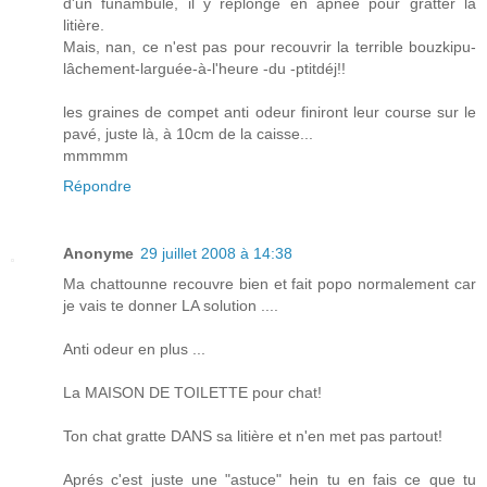
d'un funambule, il y replonge en apnée pour gratter la
litière.
Mais, nan, ce n'est pas pour recouvrir la terrible bouzkipu-
lâchement-larguée-à-l'heure -du -ptitdéj!!
les graines de compet anti odeur finiront leur course sur le
pavé, juste là, à 10cm de la caisse...
mmmmm
Répondre
Anonyme
29 juillet 2008 à 14:38
Ma chattounne recouvre bien et fait popo normalement car
je vais te donner LA solution ....
Anti odeur en plus ...
La MAISON DE TOILETTE pour chat!
Ton chat gratte DANS sa litière et n'en met pas partout!
Aprés c'est juste une "astuce" hein tu en fais ce que tu