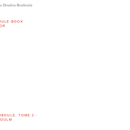
de Doudou-Bouboule
OULE-BOOK
OR
UBOULE, TOME 2 -
BOULM