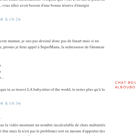
j, vous allez avoir besoin d'une bonne réserve d'énergie
08 À 10:26
core maman, je sais pas dessiné donc pas de fanart mais si un
ère, promis je ferai appel à SuperMann, la redresseuse de Grumeau
n
n
...
CHAT-BO
ALBOUBO
 que tu as trouvé LA babysitter of the world, te restes plus qu'à la
08 À 10:36
…
 que la vidéo montrant un nombre incalculable de chats maltraités
 être mais là n'est pas le problème) soit en mesure d'apporter des