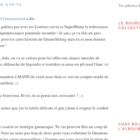
08 À 09:54
Vos photos 
of Grumeauland
a dit…
LE BOUB
galères pas avec tes Loulous car tu es SuperMann la redresseuse
COLLECT
perpuissance parentale incarnée ! Je sais, ça va être un gros
pour toi cette histoire de GrumoSitting mais tu es mon dernier
bon !
i, on va se cotiser pour lui offrir une séance musclée de
ec débauche de bigoudis si toutefois sa mise-en-pli rend l'âme :o)
ndera à MANN de venir nous faire ce soir un compte-rendu de
rathon ;-)
bienvenu. Et toi, tu as pensé aux croissants ? :-)
rce que j'ai la rotule délicate et que j'aime à soigner le confort
CHAT-BO
 coatch en stratégie grumesque. Tu vas pouvoir filer un coup de
L'ALBOU
Vous ne serez pas trop de deux pour vous colletiner le Grumeau.
t les cœurs moussaillons ! J'espère que vous avez fait le plein de