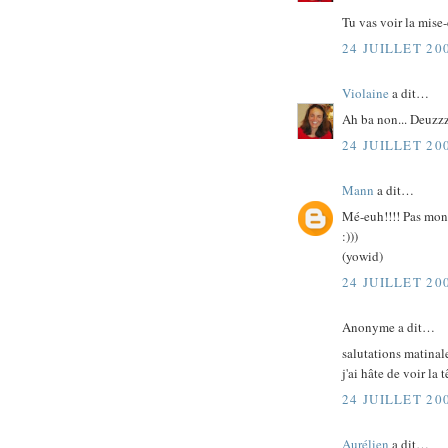
Tu vas voir la mise-
24 JUILLET 20
Violaine
a dit…
Ah ba non... Deuzzz
24 JUILLET 20
Mann
a dit…
Mé-euh!!!! Pas mon
:)))
(yowid)
24 JUILLET 20
Anonyme a dit…
salutations matinale
j'ai hâte de voir la 
24 JUILLET 20
Aurélien
a dit…