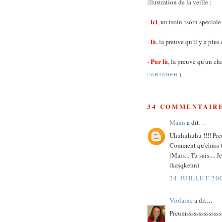
illustration de la veille :
ici
-
, un tsoin-tsoin spécia
là
-
, la preuve qu'il y a pl
Par là
-
, la preuve qu'un ch
PARTAGER
|
34 COMMENTAIRE
Mann
a dit…
Uhuhuhuhu !!!! Preu
Comment qu'chuis t
(Mais... Tu sais.... J
(kasqkehn)
24 JUILLET 20
Violaine
a dit…
Preumsssssssssssssss