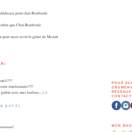
le dédicace pour chat-Bouboule
us crétin que Chat-Bouboule
at peut aussi avoir le génie de Mozart
S:
m's!!!!!
POUR SU
oute émotionnée!!!!!
GRUMEAU
e galère avec mes loulous....) ;)
RÉSEAUX
CONTACT
08 À 07:51
MON BOO
ssssssss!