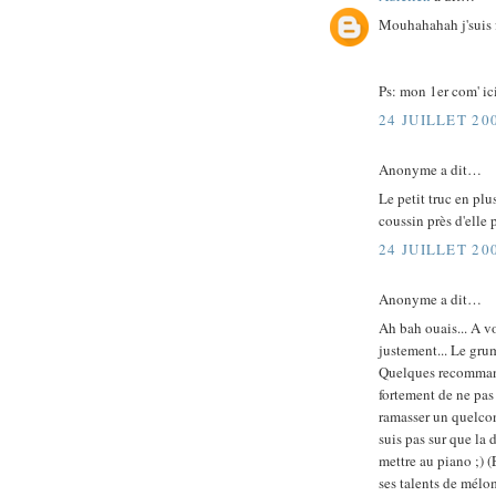
Mouhahahah j'suis 
Ps: mon 1er com' ic
24 JUILLET 20
Anonyme a dit…
Le petit truc en plu
coussin près d'elle 
24 JUILLET 20
Anonyme a dit…
Ah bah ouais... A vo
justement... Le grum
Quelques recommanda
fortement de ne pas
ramasser un quelcon
suis pas sur que la 
mettre au piano ;) 
ses talents de mélom