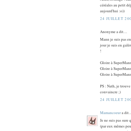
céréales au petit dé
aujourd'hui :o))
24 JUILLET 20
Anonyme a dit…
Mann je suis pas en
jour je suis en gal
!
Gloire à SuperMan
Gloire à SuperMan
Gloire à SuperMann
PS : Nath, je trouve
convaincre ;)
24 JUILLET 20
Mamancoeur
a dit
Je ne suis pas sure
(par eux mêmes peut