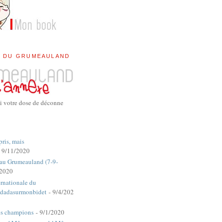
E DU GRUMEAULAND
i votre dose de déconne
pris, mais
 9/11/2020
 au Grumeauland (7-9-
/2020
rnationale du
dadasurmonbidet
- 9/4/202
es champions
- 9/1/2020