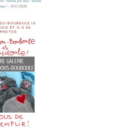
ur ! Même pas mal ! Même
mme !
- 8/31/2020
OU-BOUBOULE IS
ULE ET IL A SA
 PHOTOS