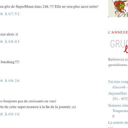
en-plis de SuperMann dans 24h !!!! Elle ne sera plus aussi nette!
08 À 07:52
L'ANNEX
zzz alors :((
08 À 08:03
Retrouvez ic
 brushing!!!!
quotidienne.
08 À 08:26
J'ai rien com
d'accord
-
Aujourd'hui
20)
- 9/7
s (toujours pas de croissants en vue)
Semaine inte
tête de cette super nounou à la fin de la journée ;o)
Torquema
08 À 09:16
0
La rentrée d