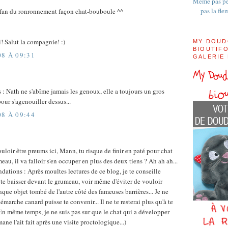
Même pas pe
pas la fle
fan du ronronnement façon chat-bouboule ^^
i! Salut la compagnie! :)
MY DOUD
BIOUTIFO
08 À 09:31
GALERIE
s : Nath ne s'abîme jamais les genoux, elle a toujours un gros
pour s'agenouiller dessus...
08 À 09:44
uloir être preums ici, Mann, tu risque de finir en paté pour chat
eau, il va falloir s'en occuper en plus des deux tiens ? Ah ah ah...
tions : Après moultes lectures de ce blog, je te conseille
 te baisser devant le grumeau, voir même d'éviter de vouloir
que objet tombé de l'autre côté des fameuses barrières... Je ne
démarche canard puisse te convenir... Il ne te resterai plus qu'à te
(En même temps, je ne suis pas sur que le chat qui a développer
ane l'ait fait après une visite proctologique...)