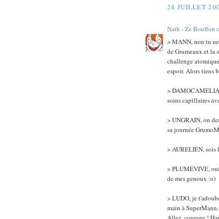
24 JUILLET 20
Nath - Ze Bouffon 
> MANN, non tu ne 
de Grumeaux et la su
challenge atomique 
espoir. Alors tiens 
> DAMOCAMELIA, hih
soins capillaires av
> UNGRAIN, on dema
sa journée GrumoMa
> AURELIEN, sois le 
> PLUMEVIVE, oui pa
de mes genoux :o)
> LUDO, je t'adoube
main à SuperMann. 
Allez, courage ! Hau