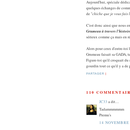
Aujourd'hui, spéciale dédic
quelques échanges de comme
de "
chiche que je vous fais
C'est donc ainsi que nous e
Grumeau à travers l'histoir
sérieux comme ça mais en ré
Alors pour ceux d'entre-toi 
Grumeau faisait sa GADA, te 
Figure-toi qu'il croquait 
gourdin tout ce qu'il y a de 
PARTAGER
|
110 COMMENTAIR
JC33
a dit…
Tadammmmmm
Premu's
14 NOVEMBRE 