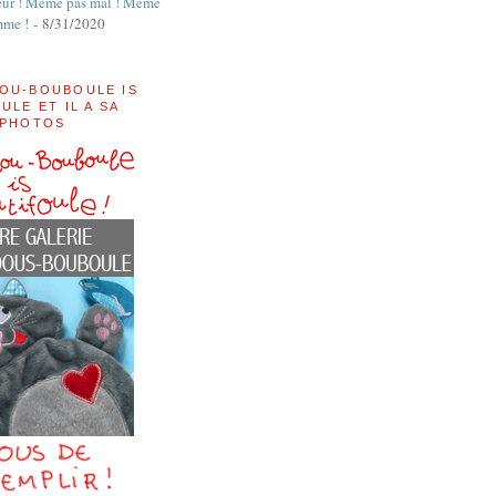
ur ! Même pas mal ! Même
mme !
- 8/31/2020
OU-BOUBOULE IS
ULE ET IL A SA
 PHOTOS