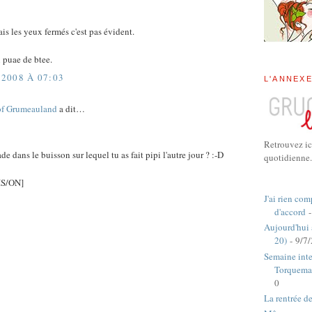
is les yeux fermés c'est pas évident.
n puae de btee.
2008 À 07:03
L'ANNEX
of Grumeauland
a dit…
Retrouvez ic
e dans le buisson sur lequel tu as fait pipi l'autre jour ? :-D
quotidienne.
S/ON]
J'ai rien com
d'accord
-
Aujourd'hui
20)
- 9/7
Semaine inte
Torquema
0
La rentrée d