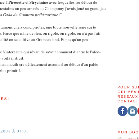
Pirouette
Strychnine
ace à
et
avec lesquelles, au détour de
ntaires un peu arrosés au Champomy j'avais joué au grand jeu
 la Gada du Grumeau préhistorique !
".
ntamons chers concipriotes, une toute nouvelle série sur
le
e
. Parce que mine de rien, on rigole, on rigole, on n'a pas l'air
alité on se cultive au Grumeauland. Et pas qu'un peu.
le Ninternaute qui rêvait de savoir comment diantre le Paleo-
voilà instruit.
du mammouth cru délicatement assommé au détour d'un paléo-
plus primitif.
POUR SU
GRUMEAU
RÉSEAUX
ES:
CONTACT
2008 À 07:01
MON BOO