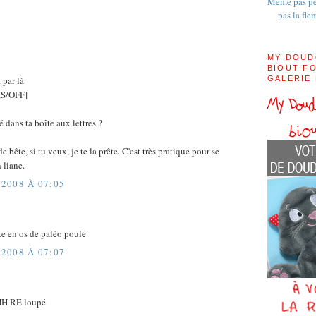
Même pas pe
pas la fle
MY DOUD
BIOUTIFO
t par là
GALERIE
S/OFF]
é dans ta boîte aux lettres ?
 bête, si tu veux, je te la prête. C'est très pratique pour se
 liane.
2008 À 07:05
tte en os de paléo poule
2008 À 07:07
 RE loupé