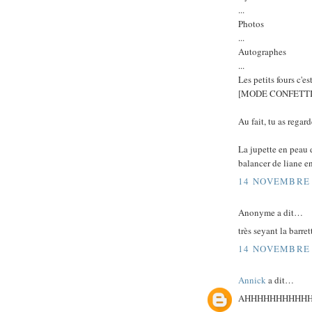
...
Photos
...
Autographes
...
Les petits fours c'es
[MODE CONFETTI
Au fait, tu as regard
La jupette en peau de
balancer de liane en
14 NOVEMBRE 
Anonyme a dit…
très seyant la barre
14 NOVEMBRE 
Annick
a dit…
AHHHHHHHHHHHH