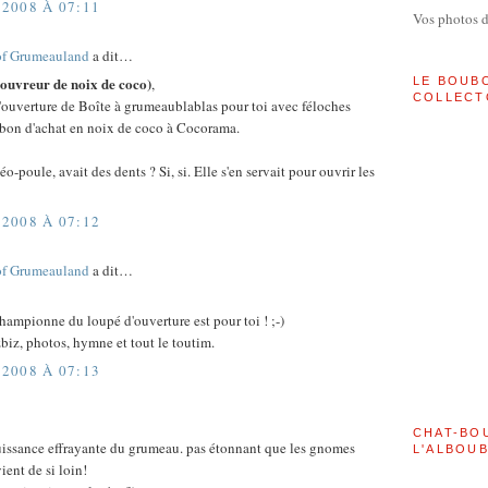
2008 À 07:11
Vos photos 
of Grumeauland
a dit…
uvreur de noix de coco)
LE BOUB
,
COLLECT
'ouverture de Boîte à grumeaublablas pour toi avec féloches
 bon d'achat en noix de coco à Cocorama.
éo-poule, avait des dents ? Si, si. Elle s'en servait pour ouvrir les
2008 À 07:12
of Grumeauland
a dit…
hampionne du loupé d'ouverture est pour toi ! ;-)
zbiz, photos, hymne et tout le toutim.
2008 À 07:13
CHAT-BO
puissance effrayante du grumeau. pas étonnant que les gnomes
L'ALBOU
vient de si loin!