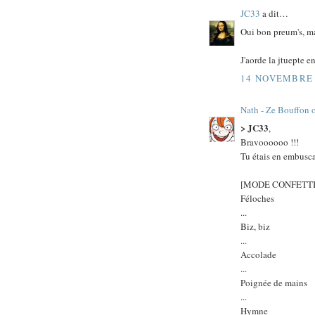
JC33
a dit…
Oui bon preum's, ma
J'aorde la jtuepte e
14 NOVEMBRE 
Nath - Ze Bouffon 
> JC33
,
Bravoooooo !!!
Tu étais en embuscad
[MODE CONFETTI
Féloches
...
Biz, biz
...
Accolade
...
Poignée de mains
...
Hymne