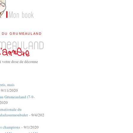
E DU GRUMEAULAND
i votre dose de déconne
pris, mais
 9/11/2020
 au Grumeauland (7-9-
/2020
rnationale du
dadasurmonbidet
- 9/4/202
es champions
- 9/1/2020