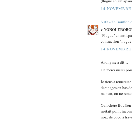
(flugue en antispam
14 NOVEMBRE 
Nath - Ze Bouffon 
> NONOLEROBO
"Flugue" en antispam
contraction "flugue"
14 NOVEMBRE 
Anonyme a dit…
Oh merci merci pour 
Je tiens à remercier
dérapages en bas de 
maman, on ne remer
Oui, chère Bouffon 
m'était point inconn
noix de coco à trave