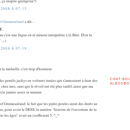
, ça inspire quelqu'un?)
2008 À 07:15
of Grumeauland
a dit…
T
,
 c'est une fugue en ré mineur interprétée à la flûte. D'où la
. ;-)
2008 À 07:19
la médaille, c'est trop d'honneur.
CHAT-BO
 les gentils jackys en voitures tunées qui s'amusaient à faire des
ALBOUBO
chez moi, sans qui le réveil eut été plus tardif, ainsi que ma
cie jamais assez sa maman
of Grumeauland, le fait que les paléo poules aient des dents ne
u, pour avoir le DESS, la matière "histoire de l'ouverture de la
rs les âges" avait un coefficient 5. ^_^