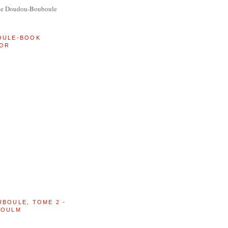
de Doudou-Bouboule
OULE-BOOK
OR
UBOULE, TOME 2 -
BOULM