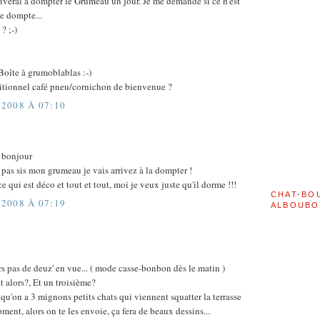
arriverai à dompter le Grumeau un jour. Je me demande si ce n'est
me dompte...
? ;-)
oîte à grumoblablas :-)
aditionnel café pneu/cornichon de bienvenue ?
2008 À 07:10
e bonjour
 pas sis mon grumeau je vais arrivez à la dompter !
ce qui est déco et tout et tout, moi je veux juste qu'il dorme !!!
CHAT-BO
2008 À 07:19
ALBOUBO
rs pas de deuz' en vue... ( mode casse-bonbon dès le matin )
 alors?, Et un troisième?
 qu'on a 3 mignons petits chats qui viennent squatter la terrasse
oment, alors on te les envoie, ça fera de beaux dessins...