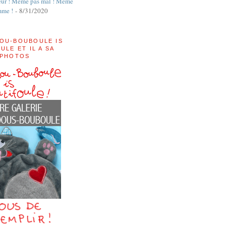
ur ! Même pas mal ! Même
mme !
- 8/31/2020
OU-BOUBOULE IS
ULE ET IL A SA
 PHOTOS