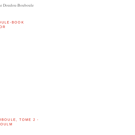
de Doudou-Bouboule
OULE-BOOK
OR
UBOULE, TOME 2 -
BOULM