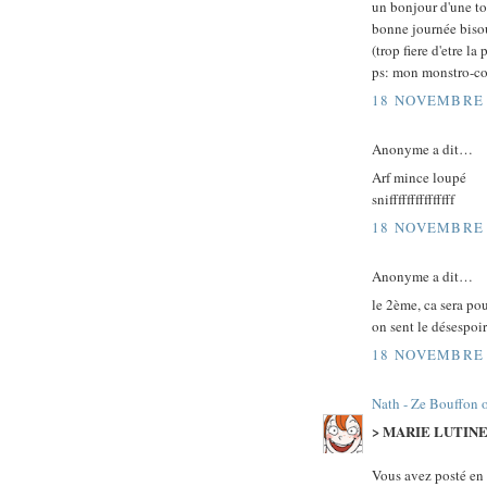
un bonjour d'une tox
bonne journée biso
(trop fiere d'etre la
ps: mon monstro-cou
18 NOVEMBRE 
Anonyme a dit…
Arf mince loupé
snifffffffffffffff
18 NOVEMBRE 
Anonyme a dit…
le 2ème, ca sera po
on sent le désespoi
18 NOVEMBRE 
Nath - Ze Bouffon 
> MARIE LUTIN
Vous avez posté en