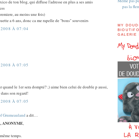
Même pas pe
ico de ton blog, qui diffuse l'adresse en plus a ses amis
pas la fle
uss
 premiere, au moins une fois)
ette a 6 ans, donc ca me rapelle de "bons" souvenirs
MY DOUD
2008 À 07:04
BIOUTIFO
GALERIE
2008 À 07:05
ur quand le 1er sera dompté? ;) aime bien celui de double p aussi,
r dans son regard!
2008 À 07:05
of Grumeauland
a dit…
E, ANONYME
,
 même temps.