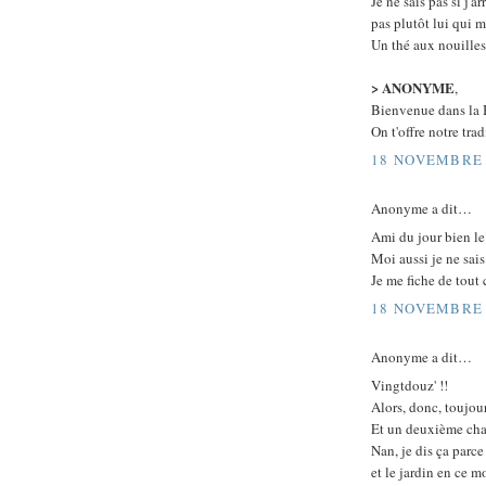
Je ne sais pas si j'
pas plutôt lui qui 
Un thé aux nouilles 
> ANONYME
,
Bienvenue dans la B
On t'offre notre tr
18 NOVEMBRE 
Anonyme a dit…
Ami du jour bien l
Moi aussi je ne sais
Je me fiche de tout 
18 NOVEMBRE 
Anonyme a dit…
Vingtdouz' !!
Alors, donc, toujou
Et un deuxième chat
Nan, je dis ça parce
et le jardin en ce m