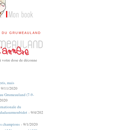
E DU GRUMEAULAND
i votre dose de déconne
pris, mais
 9/11/2020
 au Grumeauland (7-9-
/2020
rnationale du
dadasurmonbidet
- 9/4/202
es champions
- 9/1/2020