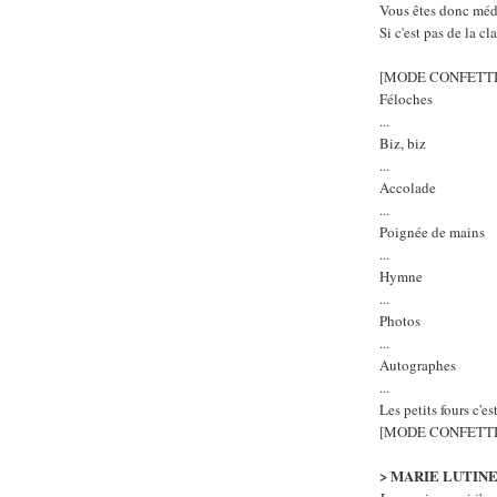
Vous êtes donc méda
Si c'est pas de la cl
[MODE CONFETTI
Féloches
...
Biz, biz
...
Accolade
...
Poignée de mains
...
Hymne
...
Photos
...
Autographes
...
Les petits fours c'es
[MODE CONFETTI
> MARIE LUTIN