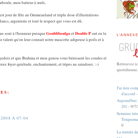
uboule, mon batteur à œufs,
est jour de fête au Grumeauland et triple dose d'illustrations
ancs, argenterie et tout le respect qui vous est dû.
Goubliboulga
Double P
ue sont à l'honneur puisque
et
ont eu la
L'ANNEX
le talent qu'on leur connait notre mascotte adipeuse à poils et à
gedois et que Brahma et mon genou vous bénissent les coudes et
Retrouvez ic
eux foyer quiétude, enchantement, et tripes au saindoux. :-)
quotidienne.
J'ai rien com
ES:
d'accord
-
Aujourd'hui
20)
- 9/7
Semaine inte
2008 À 07:04
Torquema
0
La rentrée d