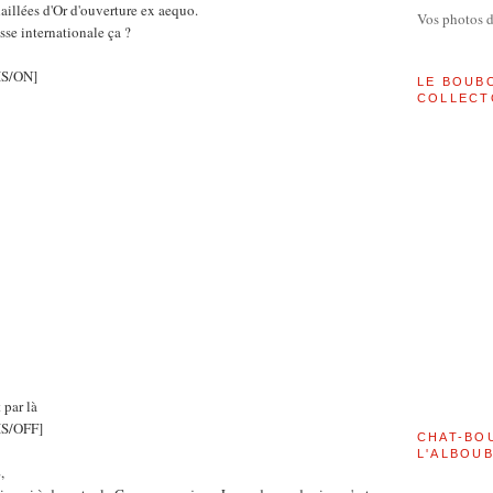
illées d'Or d'ouverture ex aequo.
Vos photos 
asse internationale ça ?
S/ON]
LE BOUB
COLLECT
t par là
S/OFF]
CHAT-BO
L'ALBOU
E
,