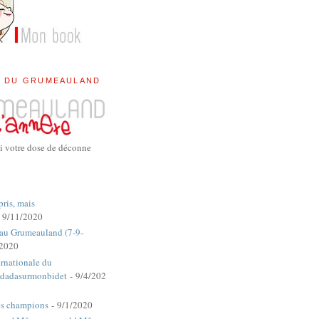
E DU GRUMEAULAND
i votre dose de déconne
pris, mais
 9/11/2020
 au Grumeauland (7-9-
/2020
rnationale du
dadasurmonbidet
- 9/4/202
es champions
- 9/1/2020