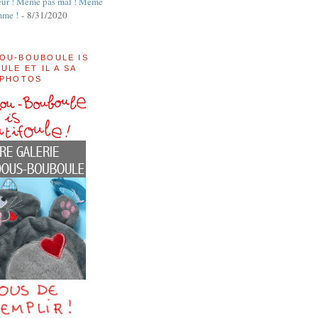
ur ! Même pas mal ! Même
mme !
- 8/31/2020
OU-BOUBOULE IS
ULE ET IL A SA
 PHOTOS