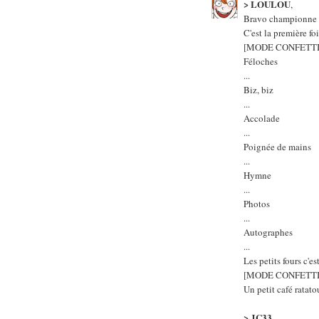
> LOULOU
,
Bravo championne d
C'est la première f
[MODE CONFETTI
Féloches
...
Biz, biz
...
Accolade
...
Poignée de mains
...
Hymne
...
Photos
...
Autographes
...
Les petits fours c'es
[MODE CONFETTI
Un petit café ratato
> JC33
,