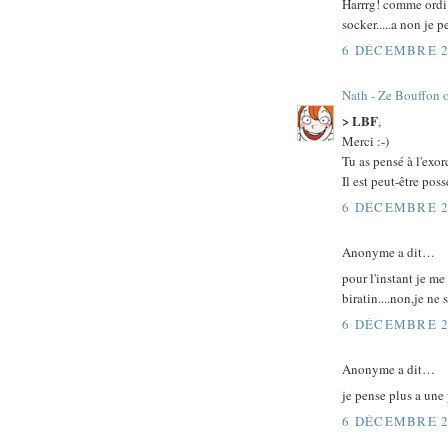
Harrrg! comme ordi m
socker.....a non je p
6 DÉCEMBRE 2
Nath - Ze Bouffon 
> LBF
,
Merci :-)
Tu as pensé à l'exor
Il est peut-être po
6 DÉCEMBRE 2
Anonyme a dit…
pour l'instant je me
biratin....non,je ne 
6 DÉCEMBRE 2
Anonyme a dit…
je pense plus a une 
6 DÉCEMBRE 2