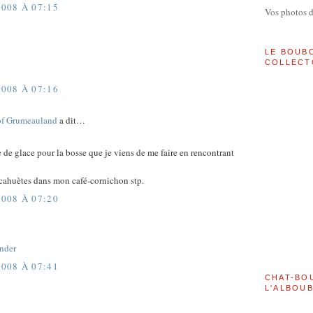
008 À 07:15
Vos photos 
LE BOUB
COLLECT
008 À 07:16
of Grumeauland
a dit…
 de glace pour la bosse que je viens de me faire en rencontrant
cahuètes dans mon café-cornichon stp.
008 À 07:20
nder
008 À 07:41
CHAT-BO
L'ALBOU