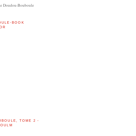
de Doudou-Bouboule
OULE-BOOK
OR
UBOULE, TOME 2 -
BOULM