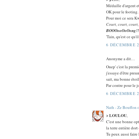
Médaille d'argent e
OK pour le footing.
Pour moi ce sera Kwa
Court, court, court, p
BOOOooOoOong!!
'Tain, qu'est ce qu'i
6 DÉCEMBRE 2
Anonyme a dit…
Ouep' c'est la premi
j'essaye d'être preu
sait, ma bonne étoi
Par contre pour le j
6 DÉCEMBRE 2
Nath - Ze Bouffon 
> LOULOU
,
C'est une bonne opt
la terre entière dort
Tu peux aussi faire 