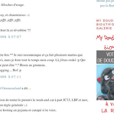
Même pas pe
t féloches d'usage.
pas la fle
y, et charentaises :-)
ffft, pffft, pffft,
MY DOUD
BIOUTIFO
GALERIE
l fout là ce réverbère ?!!
008 À 07:07
ère fois ^^ Je suis insomniaque et ça fait plusieurs matins que
m's, mais je foire tout le temps mon coup. Là j'étais otaké :p Qui
le peut-être ^.^ Bisou au grumeau.
ogging.... Bof :p
008 À 07:11
of Grumeauland
a dit…
ion de tenter le preum's le week-end car à part JC33, LBF et moi,
 en règle générale ;-)
le footing en pyjama et canapé si tu veux.