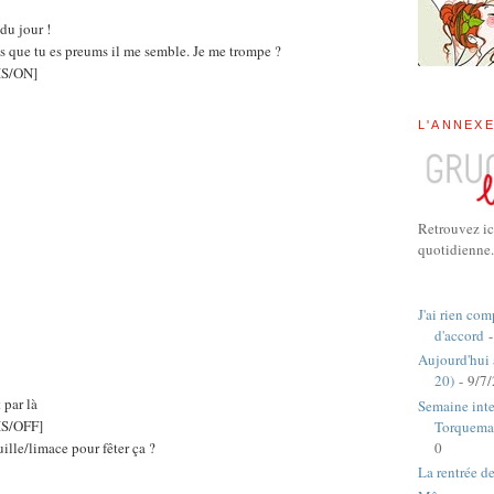
u jour !
ois que tu es preums il me semble. Je me trompe ?
S/ON]
L'ANNEX
Retrouvez ic
quotidienne.
J'ai rien com
d'accord
-
Aujourd'hui
20)
- 9/7
t par là
Semaine inte
S/OFF]
Torquema
0
uille/limace pour fêter ça ?
La rentrée d