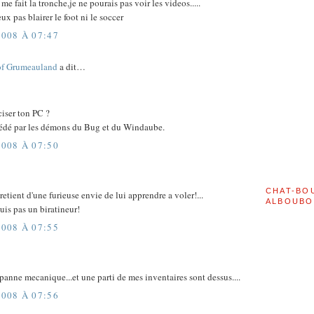
e fait la tronche,je ne pourais pas voir les videos.....
eux pas blairer le foot ni le soccer
008 À 07:47
of Grumeauland
a dit…
ciser ton PC ?
ssédé par les démons du Bug et du Windaube.
008 À 07:50
CHAT-BO
 retient d'une furieuse envie de lui apprendre a voler!...
ALBOUBO
suis pas un biratineur!
008 À 07:55
panne mecanique...et une parti de mes inventaires sont dessus....
008 À 07:56