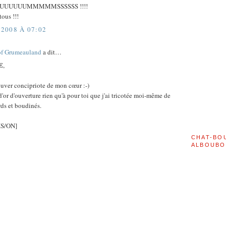
UUUUUUMMMMMSSSSSS !!!!
ous !!!
2008 À 07:02
of Grumeauland
a dit…
E
,
ouver concipriote de mon cœur :-)
'or d'ouverture rien qu'à pour toi que j'ai tricotée moi-même de
ds et boudinés.
S/ON]
CHAT-BO
ALBOUBO