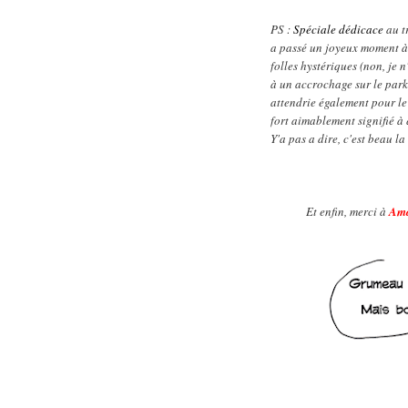
PS :
Spéciale dédicace
au t
a passé un joyeux moment à 
folles hystériques (non, je 
à un accrochage sur le par
attendrie également pour l
fort aimablement signifié à q
Y'a pas a dire, c'est beau l
Et enfin, merci à
Ama