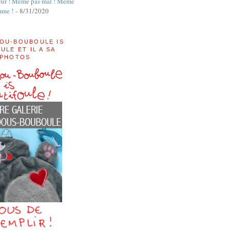
ur ! Même pas mal ! Même
mme !
- 8/31/2020
OU-BOUBOULE IS
ULE ET IL A SA
 PHOTOS