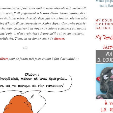
Même pas pe
pas la fle
roupeau de bœuf anonyme option mouchàmerde qui semble-t-il
observer, l'œil goguenard et le bras délibérément ballant, deux
n'en étais pas même si ça m'a démangé) se crêper le chignon suite
MY DOUD
king d'hosto d'une bourgade en Rhône-Alpes. Une petite pensée
BIOUTIFO
e charmant monsieur à la trogne de chiotte comateux qui nous a
GALERIE
uel point il n'en avait rien à foutre qu'il y ait eu un accident.
a solidarité. Tiens, ça me donne envie de
chanter
.
***
lbert
pour ce fanart très juste et tout à fait d'actualité :-)