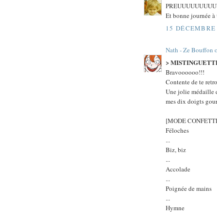
PREUUUUUUUUU
Et bonne journée à t
15 DÉCEMBRE 
Nath - Ze Bouffon 
> MISTINGUETT
Bravoooooo!!!
Contente de te retr
Une jolie médaille d
mes dix doigts gour
[MODE CONFETTI
Féloches
...
Biz, biz
...
Accolade
...
Poignée de mains
...
Hymne