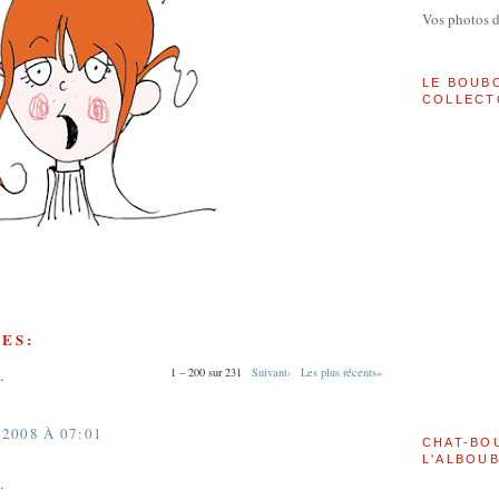
Vos photos 
LE BOUB
COLLECT
ES:
1 – 200 sur 231
Suivant›
Les plus récents»
…
2008 À 07:01
CHAT-BO
L'ALBOU
…