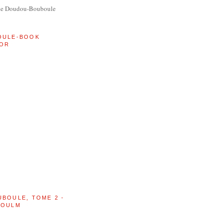
de Doudou-Bouboule
OULE-BOOK
OR
UBOULE, TOME 2 -
BOULM