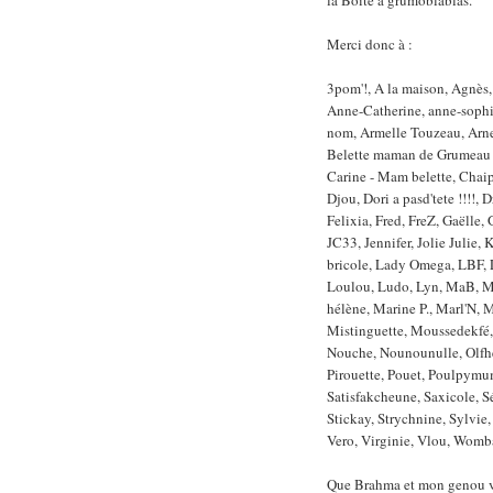
la Boîte à grumoblablas.
Merci donc à :
3pom'!, A la maison, Agnès,
Anne-Catherine, anne-sophie
nom, Armelle Touzeau, Arnel
Belette maman de Grumeau J
Carine - Mam belette, Chaip
Djou, Dori a pasd'tete !!!!,
Felixia, Fred, FreZ, Gaëlle, 
JC33, Jennifer, Jolie Julie, 
bricole, Lady Omega, LBF, L
Loulou, Ludo, Lyn, MaB, M
hélène, Marine P., Marl'N,
Mistinguette, Moussedekfé, 
Nouche, Nounounulle, Olfhe
Pirouette, Pouet, Poulpymum
Satisfakcheune, Saxicole, S
Stickay, Strychnine, Sylvie,
Vero, Virginie, Vlou, Womb
Que Brahma et mon genou vou