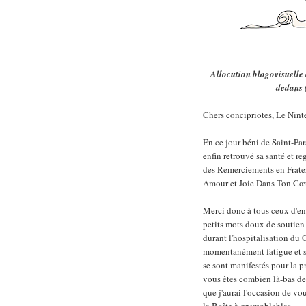
Allocution blogovisuelle
dedans 
Chers concipriotes, Le Nin
En ce jour béni de Saint-Pa
enfin retrouvé sa santé et r
des Remerciements en Frater
Amour et Joie Dans Ton Cœu
Merci donc à tous ceux d'ent
petits mots doux de soutien
durant l'hospitalisation du 
momentanément fatigue et so
se sont manifestés pour la p
vous êtes combien là-bas der
que j'aurai l'occasion de vo