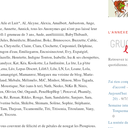
 Aile et Luit*, Al, Alcyne, Alexia, Amalbert, Anbastom, Ange,
, Annette, Annick, tous les Anonymes qui n'ont pas laissé leur
L'ANNEX
l-1 grumeau de 3 ans, Aude, auréliiiiiiiii, BabyThibault,
ules, Bénédicte, Blandine, Bokc, Brunococo, Buzzette, Cable,
a, Chrystelle, Claire, Clara, Clochette, Crepomiel, Delphine,
 Dragon d'eau, Emiliegarou, Encuisinectout, Evy, Expatgirl,
Gazelle, Henriette, Indigne Tonton, Isabelle, Isa & ses choupettes,
Retrouvez ic
Kandyce, Kat, Kéa, Kookotte, La Jardinière, La lite, La p'tite
quotidienne.
ena, Léo, Lepas Discret, Lili63, Lilu, LN, Lo, Loane, Lola,
amangrigri, Mamanroz, Margaux ma voisine de blog, Marie-
 Maud, Mebalu, Mélimélo, MiC, Minhoi, Minou, Miss Tagada,
J'ai rien com
Moustique, Nat (sans h ter), Nath, Neeko, NiKo B, Ninis,
d'accord
-
n, Olivier, Oré, Organdi, PeneHopHop !, Perceval, Phamily,
Aujourd'hui
, Ré, Renan, Rikko, Rouge, Sam, Sandalette, Sanjuro, Sara,
20)
- 9/7
éverine belin, Shikibu, Shimaru, Solène, Sophie, Stéphanie,
Semaine inte
 Tam, Thejoan, Ticamomille, Titi, Titisonia, Titoulaure, Vany,
Torquema
at, Yocozu.
0
La rentrée d
s couvrent de félicité et de pétales de nougat les Pioupious.