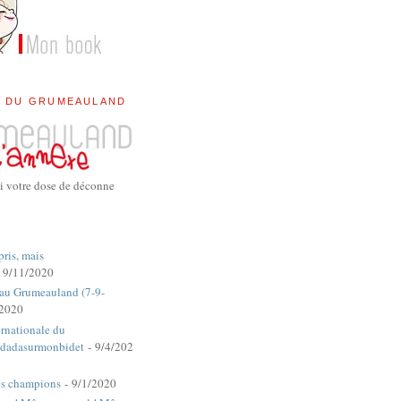
E DU GRUMEAULAND
i votre dose de déconne
pris, mais
 9/11/2020
 au Grumeauland (7-9-
/2020
rnationale du
dadasurmonbidet
- 9/4/202
es champions
- 9/1/2020