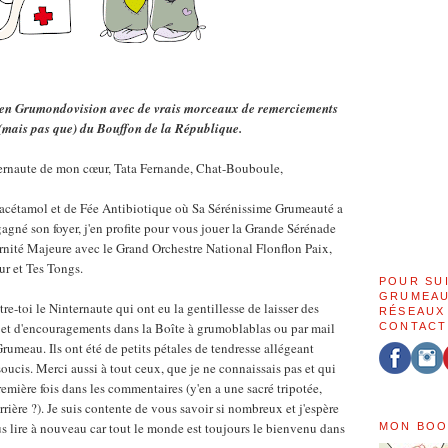
 en Grumondovision avec de vrais morceaux de remerciements
(mais pas que) du Bouffon de la République.
ternaute de mon cœur, Tata Fernande, Chat-Bouboule,
racétamol et de Fée Antibiotique où Sa Sérénissime Grumeauté a
egagné son foyer, j'en profite pour vous jouer la Grande Sérénade
nité Majeure avec le Grand Orchestre National Flonflon Paix,
r et Tes Tongs.
POUR SU
GRUMEAU
re-toi le Ninternaute qui ont eu la gentillesse de laisser des
RÉSEAUX
 et d'encouragements dans la Boîte à grumoblablas ou par mail
CONTACT
Grumeau. Ils ont été de petits pétales de tendresse allégeant
ucis. Merci aussi à tout ceux, que je ne connaissais pas et qui
remière fois dans les commentaires (y'en a une sacré tripotée,
rière ?). Je suis contente de vous savoir si nombreux et j'espère
us lire à nouveau car tout le monde est toujours le bienvenu dans
MON BOO