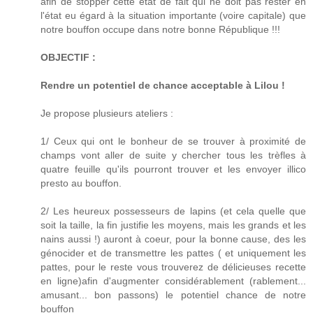
afin de stopper cette état de fait qui ne doit pas rester en
l'état eu égard à la situation importante (voire capitale) que
notre bouffon occupe dans notre bonne République !!!
OBJECTIF :
Rendre un potentiel de chance acceptable à Lilou !
Je propose plusieurs ateliers :
1/ Ceux qui ont le bonheur de se trouver à proximité de
champs vont aller de suite y chercher tous les trèfles à
quatre feuille qu'ils pourront trouver et les envoyer illico
presto au bouffon.
2/ Les heureux possesseurs de lapins (et cela quelle que
soit la taille, la fin justifie les moyens, mais les grands et les
nains aussi !) auront à coeur, pour la bonne cause, des les
génocider et de transmettre les pattes ( et uniquement les
pattes, pour le reste vous trouverez de délicieuses recette
en ligne)afin d'augmenter considérablement (rablement...
amusant... bon passons) le potentiel chance de notre
bouffon