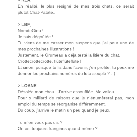
> KEA
,
En réalité, le plus résigné de mes trois chats, ce serait
plutôt Chat-Patate...
> LBF
,
NomdeGieu !
Je suis dégoûtée !
Tu viens de me casser mon suspens que j'ai pour une de
mes prochaines illustrations !
Justement, le Grumeau a déjà testé la litière du chat.
Crottecrottecrotte, flûteflûteflûte !
Et sinon, puisque tu lis dans l'avenir, j'en profite, tu peux me
donner les prochains numéros du loto siouplé ? :-)
> LOANE
,
Désolée mon chou ! J'arrive essoufflée. Me voilou.
Pour x milliard de raisons que je n'énumèrerai pas, mon
emploi du temps se réorganise différemment.
Du coup, j'arrive le matin un peu quand je peux.
Tu m'en veux pas dis ?
On est toujours frangines quand-même ?