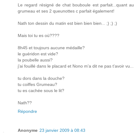
Le regard résigné de chat bouboule est parfait...quant au
grumeau et ses 2 queunottes c parfait également!
Nath ton dessin du matin est bien bien bien... ;) ;) ;)
Mais toi tu es où????
8h45 et toujours aucune médaille?
le guéridon est vide?
la poubelle aussi?
j'ai fouillé dans le placard et Nono m'a dit ne pas t'avoir vu...
tu dors dans la douche?
tu coiffes Grumeau?
tu es cachée sous le lit?
Nath??
Répondre
Anonyme
23 janvier 2009 à 08:43