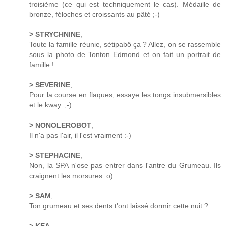
troisième (ce qui est techniquement le cas). Médaille de
bronze, féloches et croissants au pâté ;-)
> STRYCHNINE
,
Toute la famille réunie, sétipabô ça ? Allez, on se rassemble
sous la photo de Tonton Edmond et on fait un portrait de
famille !
> SEVERINE
,
Pour la course en flaques, essaye les tongs insubmersibles
et le kway. ;-)
> NONOLEROBOT
,
Il n'a pas l'air, il l'est vraiment :-)
> STEPHACINE
,
Non, la SPA n'ose pas entrer dans l'antre du Grumeau. Ils
craignent les morsures :o)
> SAM
,
Ton grumeau et ses dents t'ont laissé dormir cette nuit ?