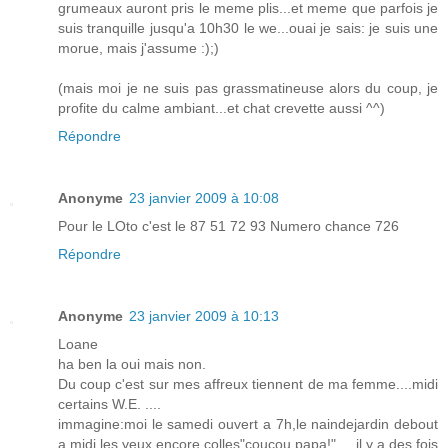
grumeaux auront pris le meme plis...et meme que parfois je
suis tranquille jusqu'a 10h30 le we...ouai je sais: je suis une
morue, mais j'assume :);)
(mais moi je ne suis pas grassmatineuse alors du coup, je
profite du calme ambiant...et chat crevette aussi ^^)
Répondre
Anonyme
23 janvier 2009 à 10:08
Pour le LOto c'est le 87 51 72 93 Numero chance 726
Répondre
Anonyme
23 janvier 2009 à 10:13
Loane
ha ben la oui mais non.
Du coup c'est sur mes affreux tiennent de ma femme....midi
certains W.E. ....
immagine:moi le samedi ouvert a 7h,le naindejardin debout
a midi les yeux encore colles"coucou papa!".....il y a des fois