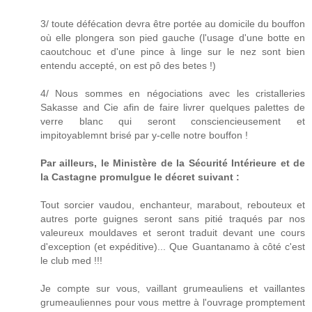
3/ toute défécation devra être portée au domicile du bouffon
où elle plongera son pied gauche (l'usage d'une botte en
caoutchouc et d'une pince à linge sur le nez sont bien
entendu accepté, on est pô des betes !)
4/ Nous sommes en négociations avec les cristalleries
Sakasse and Cie afin de faire livrer quelques palettes de
verre blanc qui seront consciencieusement et
impitoyablemnt brisé par y-celle notre bouffon !
Par ailleurs, le Ministère de la Sécurité Intérieure et de
la Castagne promulgue le décret suivant :
Tout sorcier vaudou, enchanteur, marabout, rebouteux et
autres porte guignes seront sans pitié traqués par nos
valeureux mouldaves et seront traduit devant une cours
d'exception (et expéditive)... Que Guantanamo à côté c'est
le club med !!!
Je compte sur vous, vaillant grumeauliens et vaillantes
grumeauliennes pour vous mettre à l'ouvrage promptement