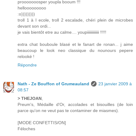
prooooooosper youpla booum !!!
hellooooooooo
:o)))))))))
troll 1 à l ecole, troll 2 escalade, chéri plein de microbes
devant son ordi...
je vais bientôt etre au calme.... youpiiiiiiiiiiiii !!!!!
extra chat bouboule blasé et le fanart de ronan... j aime
beaucoup le look neo classique du nounours pepere
relooké !
Répondre
Nath - Ze Bouffon of Grumeauland
23 janvier 2009 à
08:57
> THEJOAN
,
Preum's, Médaille d'Or, accolades et bisouilles (de loin
parce qu'on ne veut pas te contaminer de miasmes).
[MODE CONFETTIS/ON]
Féloches
...