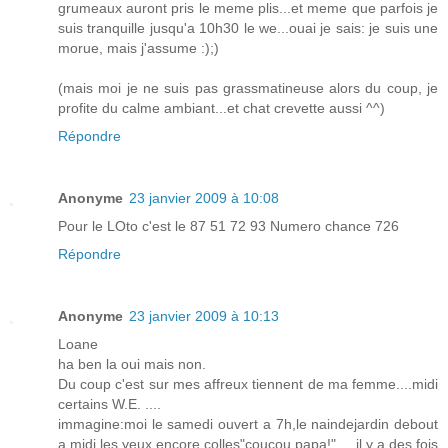
grumeaux auront pris le meme plis...et meme que parfois je
suis tranquille jusqu'a 10h30 le we...ouai je sais: je suis une
morue, mais j'assume :);)
(mais moi je ne suis pas grassmatineuse alors du coup, je
profite du calme ambiant...et chat crevette aussi ^^)
Répondre
Anonyme
23 janvier 2009 à 10:08
Pour le LOto c'est le 87 51 72 93 Numero chance 726
Répondre
Anonyme
23 janvier 2009 à 10:13
Loane
ha ben la oui mais non.
Du coup c'est sur mes affreux tiennent de ma femme....midi
certains W.E. ....
immagine:moi le samedi ouvert a 7h,le naindejardin debout
a midi les yeux encore colles"coucou papa!".....il y a des fois