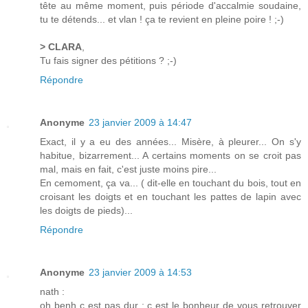
tête au même moment, puis période d'accalmie soudaine,
tu te détends... et vlan ! ça te revient en pleine poire ! ;-)
> CLARA
,
Tu fais signer des pétitions ? ;-)
Répondre
Anonyme
23 janvier 2009 à 14:47
Exact, il y a eu des années... Misère, à pleurer... On s'y
habitue, bizarrement... A certains moments on se croit pas
mal, mais en fait, c'est juste moins pire...
En cemoment, ça va... ( dit-elle en touchant du bois, tout en
croisant les doigts et en touchant les pattes de lapin avec
les doigts de pieds)...
Répondre
Anonyme
23 janvier 2009 à 14:53
nath :
oh benh c est pas dur : c est le bonheur de vous retrouver