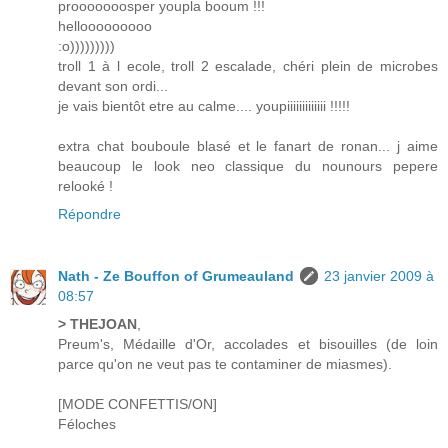
prooooooosper youpla booum !!!
hellooooooooo
:o)))))))))
troll 1 à l ecole, troll 2 escalade, chéri plein de microbes
devant son ordi...
je vais bientôt etre au calme.... youpiiiiiiiiiiiii !!!!!
extra chat bouboule blasé et le fanart de ronan... j aime
beaucoup le look neo classique du nounours pepere
relooké !
Répondre
Nath - Ze Bouffon of Grumeauland
23 janvier 2009 à
08:57
> THEJOAN
,
Preum's, Médaille d'Or, accolades et bisouilles (de loin
parce qu'on ne veut pas te contaminer de miasmes).
[MODE CONFETTIS/ON]
Féloches
...