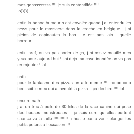
mes genssssssss !!!! je suis contentifiée !!!!
:o)))))
enfin la bonne humeur s est envolée quand j ai entendu les
news pour le massacre dans la creche en belgique.. j ai
pleins de copinautes la bas... c est pas loin... quelle
horreur...
enfin bref, on va pas parler de ça, j ai assez mouillé mes
yeux pour aujourd hui ! j ai deja ma cave inondée on va pas
en rajouter ! lol
nath :
pour le fantasme des pizzas on a le meme !!!! roooooooo
beni soit le mec qui a inventé la pizza... ça dechire !!!! lol
encore nath :
j ai un truc à poils de 80 kilos de la race canine qui pose
des bouses monstreuses.... je suis sure qu elles portent
chance vu la taille !!!!!!!!!!!! n hesite pas à venir plonger tes
petits petons à l occasion !!!