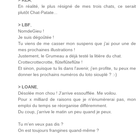
> KEA
,
En réalité, le plus résigné de mes trois chats, ce serait
plutôt Chat-Patate...
> LBF
,
NomdeGieu !
Je suis dégoûtée !
Tu viens de me casser mon suspens que j'ai pour une de
mes prochaines illustrations !
Justement, le Grumeau a déjà testé la litière du chat.
Crottecrottecrotte, flûteflûteflûte !
Et sinon, puisque tu lis dans l'avenir, j'en profite, tu peux me
donner les prochains numéros du loto siouplé ? :-)
> LOANE
,
Désolée mon chou ! J'arrive essoufflée. Me voilou.
Pour x milliard de raisons que je n'énumèrerai pas, mon
emploi du temps se réorganise différemment.
Du coup, j'arrive le matin un peu quand je peux.
Tu m'en veux pas dis ?
On est toujours frangines quand-même ?