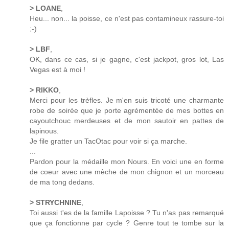
> LOANE
,
Heu... non... la poisse, ce n'est pas contamineux rassure-toi
;-)
> LBF
,
OK, dans ce cas, si je gagne, c'est jackpot, gros lot, Las
Vegas est à moi !
> RIKKO
,
Merci pour les trèfles. Je m'en suis tricoté une charmante
robe de soirée que je porte agrémentée de mes bottes en
cayoutchouc merdeuses et de mon sautoir en pattes de
lapinous.
Je file gratter un TacOtac pour voir si ça marche.
...
Pardon pour la médaille mon Nours. En voici une en forme
de coeur avec une mèche de mon chignon et un morceau
de ma tong dedans.
> STRYCHNINE
,
Toi aussi t'es de la famille Lapoisse ? Tu n'as pas remarqué
que ça fonctionne par cycle ? Genre tout te tombe sur la