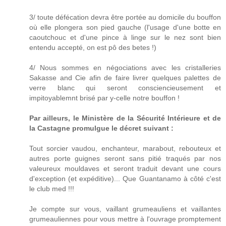
3/ toute défécation devra être portée au domicile du bouffon
où elle plongera son pied gauche (l'usage d'une botte en
caoutchouc et d'une pince à linge sur le nez sont bien
entendu accepté, on est pô des betes !)
4/ Nous sommes en négociations avec les cristalleries
Sakasse and Cie afin de faire livrer quelques palettes de
verre blanc qui seront consciencieusement et
impitoyablemnt brisé par y-celle notre bouffon !
Par ailleurs, le Ministère de la Sécurité Intérieure et de
la Castagne promulgue le décret suivant :
Tout sorcier vaudou, enchanteur, marabout, rebouteux et
autres porte guignes seront sans pitié traqués par nos
valeureux mouldaves et seront traduit devant une cours
d'exception (et expéditive)... Que Guantanamo à côté c'est
le club med !!!
Je compte sur vous, vaillant grumeauliens et vaillantes
grumeauliennes pour vous mettre à l'ouvrage promptement