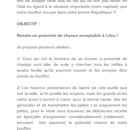
afin de stopper cette état de fait qui ne doit pas rester en
l'état eu égard à la situation importante (voire capitale) que
notre bouffon occupe dans notre bonne République !!!
OBJECTIF :
Rendre un potentiel de chance acceptable à Lilou !
Je propose plusieurs ateliers :
1/ Ceux qui ont le bonheur de se trouver à proximité de
champs vont aller de suite y chercher tous les trèfles à
quatre feuille qu'ils pourront trouver et les envoyer illico
presto au bouffon.
2/ Les heureux possesseurs de lapins (et cela quelle que
soit la taille, la fin justifie les moyens, mais les grands et les
nains aussi !) auront à coeur, pour la bonne cause, des les
génocider et de transmettre les pattes ( et uniquement les
pattes, pour le reste vous trouverez de délicieuses recette
en ligne)afin d'augmenter considérablement (rablement...
amusant... bon passons) le potentiel chance de notre
bouffon