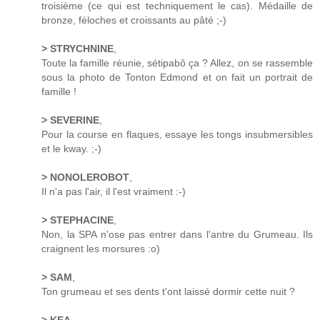
troisième (ce qui est techniquement le cas). Médaille de
bronze, féloches et croissants au pâté ;-)
> STRYCHNINE
,
Toute la famille réunie, sétipabô ça ? Allez, on se rassemble
sous la photo de Tonton Edmond et on fait un portrait de
famille !
> SEVERINE
,
Pour la course en flaques, essaye les tongs insubmersibles
et le kway. ;-)
> NONOLEROBOT
,
Il n'a pas l'air, il l'est vraiment :-)
> STEPHACINE
,
Non, la SPA n'ose pas entrer dans l'antre du Grumeau. Ils
craignent les morsures :o)
> SAM
,
Ton grumeau et ses dents t'ont laissé dormir cette nuit ?