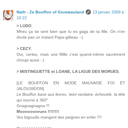
Nath - Ze Bouffon of Grumeauland
13 janvier 2009 à
10:22
> LUDO
,
Mheu ça se sent bien que tu es gaga de ta fille. On n'en
doute pas un instant Papa-gâteau :-)
> CECY
,
Oui, certes, mais une fifille c'est quand-même sacrément
choupi aussi :-)
> MISTINGUETTE et LOANE, LA LIGUE DES MORUES
,
[LE BOUFFON EN MODE MAUVAISE FOI ET
JALOUSIE/ON]
Le Bouffon bave aux lèvres, teint verdatre, échevelé, la tête
qui tourne à 360°
.
Gnagnagnagna !!!
Mooooooorues !!!!!!!!
Vos bigoudis mangent des peignes en enfer !!!!