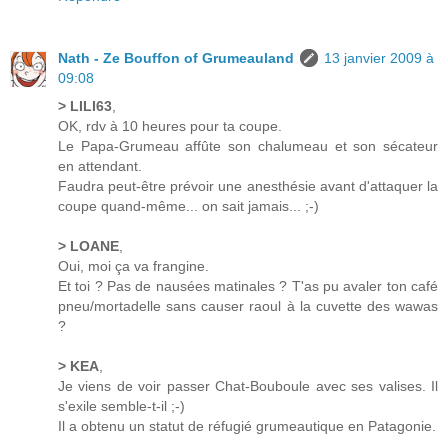
Nath - Ze Bouffon of Grumeauland
13 janvier 2009 à
09:08
> LILI63
,
OK, rdv à 10 heures pour ta coupe.
Le Papa-Grumeau affûte son chalumeau et son sécateur
en attendant.
Faudra peut-être prévoir une anesthésie avant d'attaquer la
coupe quand-même... on sait jamais... ;-)
> LOANE
,
Oui, moi ça va frangine.
Et toi ? Pas de nausées matinales ? T'as pu avaler ton café
pneu/mortadelle sans causer raoul à la cuvette des wawas
?
> KEA
,
Je viens de voir passer Chat-Bouboule avec ses valises. Il
s'exile semble-t-il ;-)
Il a obtenu un statut de réfugié grumeautique en Patagonie.