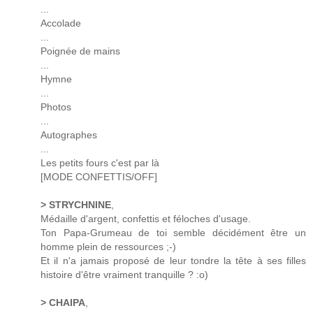
...
Accolade
...
Poignée de mains
...
Hymne
...
Photos
...
Autographes
...
Les petits fours c'est par là
[MODE CONFETTIS/OFF]
> STRYCHNINE
,
Médaille d'argent, confettis et féloches d'usage.
Ton Papa-Grumeau de toi semble décidément être un
homme plein de ressources ;-)
Et il n'a jamais proposé de leur tondre la tête à ses filles
histoire d'être vraiment tranquille ? :o)
> CHAIPA
,