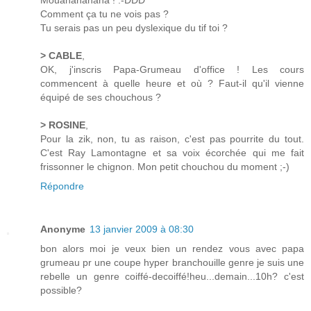
Mouahahahaha ! :-DDD
Comment ça tu ne vois pas ?
Tu serais pas un peu dyslexique du tif toi ?
> CABLE
,
OK, j'inscris Papa-Grumeau d'office ! Les cours
commencent à quelle heure et où ? Faut-il qu'il vienne
équipé de ses chouchous ?
> ROSINE
,
Pour la zik, non, tu as raison, c'est pas pourrite du tout.
C'est Ray Lamontagne et sa voix écorchée qui me fait
frissonner le chignon. Mon petit chouchou du moment ;-)
Répondre
Anonyme
13 janvier 2009 à 08:30
bon alors moi je veux bien un rendez vous avec papa
grumeau pr une coupe hyper branchouille genre je suis une
rebelle un genre coiffé-decoiffé!heu...demain...10h? c'est
possible?