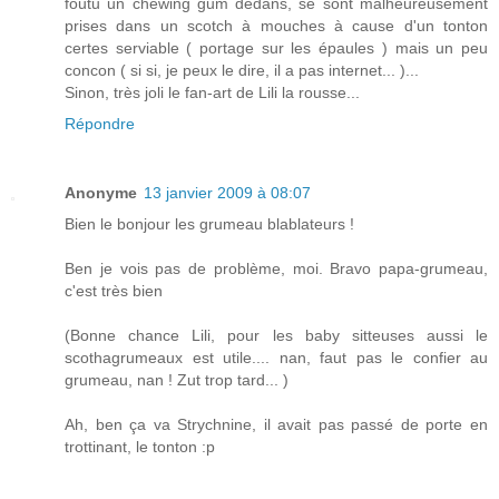
foutu un chewing gum dedans, se sont malheureusement
prises dans un scotch à mouches à cause d'un tonton
certes serviable ( portage sur les épaules ) mais un peu
concon ( si si, je peux le dire, il a pas internet... )...
Sinon, très joli le fan-art de Lili la rousse...
Répondre
Anonyme
13 janvier 2009 à 08:07
Bien le bonjour les grumeau blablateurs !
Ben je vois pas de problème, moi. Bravo papa-grumeau,
c'est très bien
(Bonne chance Lili, pour les baby sitteuses aussi le
scothagrumeaux est utile.... nan, faut pas le confier au
grumeau, nan ! Zut trop tard... )
Ah, ben ça va Strychnine, il avait pas passé de porte en
trottinant, le tonton :p