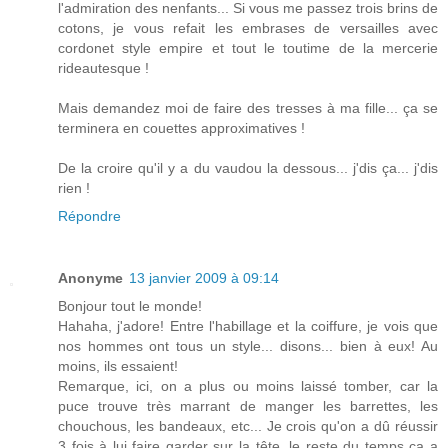
l'admiration des nenfants... Si vous me passez trois brins de
cotons, je vous refait les embrases de versailles avec
cordonet style empire et tout le toutime de la mercerie
rideautesque !
Mais demandez moi de faire des tresses à ma fille... ça se
terminera en couettes approximatives !
De la croire qu'il y a du vaudou la dessous... j'dis ça... j'dis
rien !
Répondre
Anonyme
13 janvier 2009 à 09:14
Bonjour tout le monde!
Hahaha, j'adore! Entre l'habillage et la coiffure, je vois que
nos hommes ont tous un style... disons... bien à eux! Au
moins, ils essaient!
Remarque, ici, on a plus ou moins laissé tomber, car la
puce trouve très marrant de manger les barrettes, les
chouchous, les bandeaux, etc... Je crois qu'on a dû réussir
3 fois à lui faire garder sur la tête, le reste du temps ça a