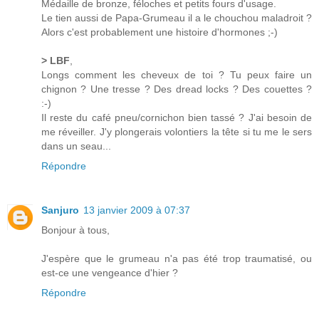
Médaille de bronze, féloches et petits fours d'usage.
Le tien aussi de Papa-Grumeau il a le chouchou maladroit ?
Alors c'est probablement une histoire d'hormones ;-)
> LBF
,
Longs comment les cheveux de toi ? Tu peux faire un
chignon ? Une tresse ? Des dread locks ? Des couettes ?
:-)
Il reste du café pneu/cornichon bien tassé ? J'ai besoin de
me réveiller. J'y plongerais volontiers la tête si tu me le sers
dans un seau...
Répondre
Sanjuro
13 janvier 2009 à 07:37
Bonjour à tous,
J'espère que le grumeau n'a pas été trop traumatisé, ou
est-ce une vengeance d'hier ?
Répondre