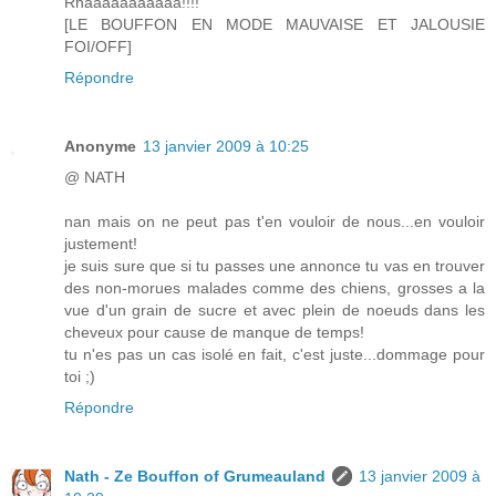
Rhâââââââââââ!!!!
[LE BOUFFON EN MODE MAUVAISE ET JALOUSIE
FOI/OFF]
Répondre
Anonyme
13 janvier 2009 à 10:25
@ NATH
nan mais on ne peut pas t'en vouloir de nous...en vouloir
justement!
je suis sure que si tu passes une annonce tu vas en trouver
des non-morues malades comme des chiens, grosses a la
vue d'un grain de sucre et avec plein de noeuds dans les
cheveux pour cause de manque de temps!
tu n'es pas un cas isolé en fait, c'est juste...dommage pour
toi ;)
Répondre
Nath - Ze Bouffon of Grumeauland
13 janvier 2009 à