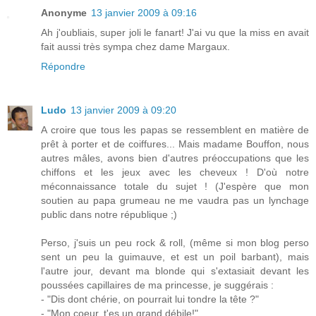
Anonyme
13 janvier 2009 à 09:16
Ah j'oubliais, super joli le fanart! J'ai vu que la miss en avait
fait aussi très sympa chez dame Margaux.
Répondre
Ludo
13 janvier 2009 à 09:20
A croire que tous les papas se ressemblent en matière de
prêt à porter et de coiffures... Mais madame Bouffon, nous
autres mâles, avons bien d'autres préoccupations que les
chiffons et les jeux avec les cheveux ! D'où notre
méconnaissance totale du sujet ! (J'espère que mon
soutien au papa grumeau ne me vaudra pas un lynchage
public dans notre république ;)
Perso, j'suis un peu rock & roll, (même si mon blog perso
sent un peu la guimauve, et est un poil barbant), mais
l'autre jour, devant ma blonde qui s'extasiait devant les
poussées capillaires de ma princesse, je suggérais :
- "Dis dont chérie, on pourrait lui tondre la tête ?"
- "Mon coeur, t'es un grand débile!"