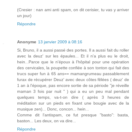
(Cresier : nan ami anti spam, on dit cerisier, tu vas y arriver
un jour)
Répondre
Anonyme
13 janvier 2009 à 08:16
Si, Bruno, il a aussi passé des portes. Il a aussi fait du roller
avec la deuz' sur les épaules... Et il n'a plus eu le droit,
hein...Parce que le n'époux à l'hôpital pour une opération
des cervicales, la poupette confiée à son tonton qui fait des
trucs super fun à 65 ans== mamangrumeau passablement
furax de récupérer Deuz' avec deux côtes fêlées ( deuz' de
1 an à l'époque, pas encore sortie de sa période "je réveille
maman 3 fois par nuit " ) qui a eu un peu mal pendant
quelques temps, va-t-on dire ( après 3 heures de
méditation sur un pieds en fixant une bougie avec de la
musique zen)... Donc, concon... hein...
Comme dit l'antispam, ce fut presque "basto": basta,
baston... Les deux, on va dire...
Répondre