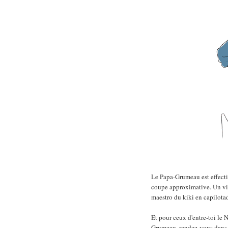
Le Papa-Grumeau est effecti
coupe approximative. Un vir
maestro du kiki en capilota
Et pour ceux d'entre-toi le N
Grumeau, rendez-vous dans la