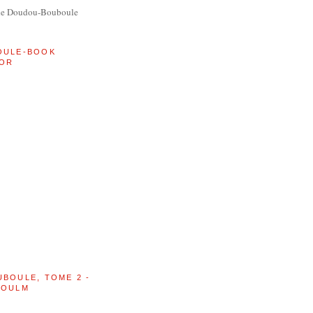
de Doudou-Bouboule
OULE-BOOK
OR
UBOULE, TOME 2 -
BOULM