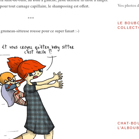
Vos photos 
our tout carnage capillaire, le shampooing est offert.
***
LE BOUB
COLLECT
grumeau-sitteuse rousse pour ce super fanart :-)
CHAT-BO
L'ALBOU