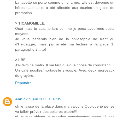
La tapette se porte comme un charme. Elle est devenue un
héros national et a été affectée aux écuries en guise de
promotion.
> TICAMOMILLE
,
Ouai mais tu sais, je fais comme je peux avec mes petits
moyens.
Je vous parlerais bien de la philosophie de Kant ou
d'Heidegger, mais j'ai arrêté ma lecture à la page 1,
paragraphe 2... ;o)
> LBF
,
J'ai faim ce matin. Il me faut quelque chose de consistant.
Un café nouilles/mortadelle sivouplé. Avec deux morceaux
de gruyère.
Répondre
Annick
9 juin 2009 à 07:35
ok je laisse de la place dans ma valoche.Quoique je pense
va falloir prévoir des polaires pitetre!!!
pi ya mes chiens ya mossieu papydesongrumeau ké pas