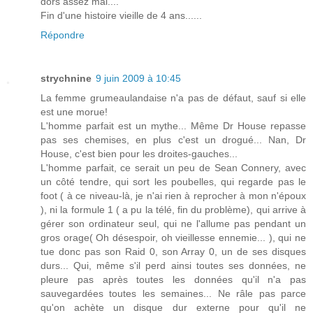
dors assez mal....
Fin d'une histoire vieille de 4 ans......
Répondre
strychnine
9 juin 2009 à 10:45
La femme grumeaulandaise n'a pas de défaut, sauf si elle
est une morue!
L'homme parfait est un mythe... Même Dr House repasse
pas ses chemises, en plus c'est un drogué... Nan, Dr
House, c'est bien pour les droites-gauches...
L'homme parfait, ce serait un peu de Sean Connery, avec
un côté tendre, qui sort les poubelles, qui regarde pas le
foot ( à ce niveau-là, je n'ai rien à reprocher à mon n'époux
), ni la formule 1 ( a pu la télé, fin du problème), qui arrive à
gérer son ordinateur seul, qui ne l'allume pas pendant un
gros orage( Oh désespoir, oh vieillesse ennemie... ), qui ne
tue donc pas son Raid 0, son Array 0, un de ses disques
durs... Qui, même s'il perd ainsi toutes ses données, ne
pleure pas après toutes les données qu'il n'a pas
sauvegardées toutes les semaines... Ne râle pas parce
qu'on achète un disque dur externe pour qu'il ne