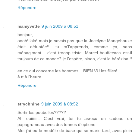
Répondre
mamyvette
9 juin 2009 à 08:51
bonjour,
oooh! lala! mais je savais pas que la Jocelyne Mangebouze
était défuntée!!! tu m'l'apprends, comme ça, sans
ménag'ment.....c'est trooop triste. Marcel bouffecaca est-il
toujours de ce monde? je l'espère, sinon, c'est la bérézina!!!
en ce qui concerne les hommes... BIEN VU les filles!
à tt à l'heure.
Répondre
strychnine
9 juin 2009 à 08:52
Sortir les poubelles?????
Ah ouiiiiii... C'est vrai, toi tu asreçu en cadeau un
papagrumeau avec des tonnes d'options...
Moi j'ai eu le modèle de base qui se marie tard, avec plein