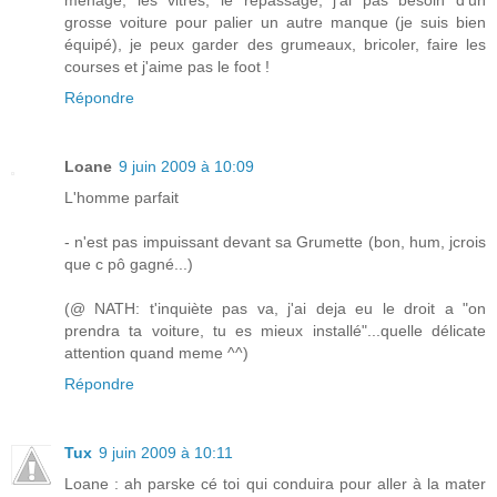
ménage, les vitres, le repassage, j'ai pas besoin d'un
grosse voiture pour palier un autre manque (je suis bien
équipé), je peux garder des grumeaux, bricoler, faire les
courses et j'aime pas le foot !
Répondre
Loane
9 juin 2009 à 10:09
L'homme parfait
- n'est pas impuissant devant sa Grumette (bon, hum, jcrois
que c pô gagné...)
(@ NATH: t'inquiète pas va, j'ai deja eu le droit a "on
prendra ta voiture, tu es mieux installé"...quelle délicate
attention quand meme ^^)
Répondre
Tux
9 juin 2009 à 10:11
Loane : ah parske cé toi qui conduira pour aller à la mater