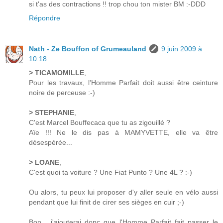
si t'as des contractions !! trop chou ton mister BM :-DDD
Répondre
Nath - Ze Bouffon of Grumeauland
9 juin 2009 à
10:18
> TICAMOMILLE
,
Pour les travaux, l'Homme Parfait doit aussi être ceinture
noire de perceuse :-)
> STEPHANIE
,
C'est Marcel Bouffecaca que tu as zigouillé ?
Aïe !!! Ne le dis pas à MAMYVETTE, elle va être
désespérée...
> LOANE
,
C'est quoi ta voiture ? Une Fiat Punto ? Une 4L ? :-)
Ou alors, tu peux lui proposer d'y aller seule en vélo aussi
pendant que lui finit de cirer ses sièges en cuir ;-)
Bon... j'ajouterai donc que l'Homme Parfait fait passer le