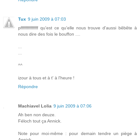
Tux
9 juin 2009 à 07:03
pffffffffffffff qu'est ce qu'elle nous trouve d'aussi bêbête à
nous dire des fois le bouffon ....
...
...
^^
izour à tous et à t' à l'heure !
Répondre
Machiavel Lolia
9 juin 2009 à 07:06
Ah ben non deuze.
Féloch tout ça Annick.
Note pour moi-même : pour demain tendre un piège à
Annick.