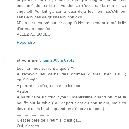
enchanté de partir en vendée.ça s'occupe de rien et ça
criquite!!!!Au fait ça ser à quoi déjà les hommes?Ah oui
sans eux pas de grumeaux bon ok!!
M' un peu enervé sur ce coup là.Heureusement la médaille
d'or ma reboostée.
ALLEZ AU BOULOT
Répondre
strychnine
9 juin 2009 à 07:42
Les hommes servent à quoi???
A recevoir les calins des grumeaux filles bien sûr! (
enf****rés! )
A perdre les clés, les cartes bleues...
A râler...
A partir faire un truc hyper urgentissime quand on met la
bouffe sur la table ( au départ c'est du bon miam, mais ça
devient de la bouffe quand on s'énerve un peu )
............................
C'est le père de Preum's, c'est ça...
Oui, c'est ça....