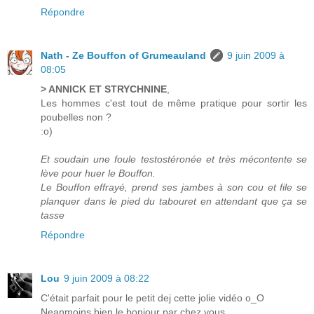
Répondre
Nath - Ze Bouffon of Grumeauland
9 juin 2009 à
08:05
> ANNICK ET STRYCHNINE
,
Les hommes c'est tout de même pratique pour sortir les
poubelles non ?
:o)
Et soudain une foule testostéronée et très mécontente se
lève pour huer le Bouffon.
Le Bouffon effrayé, prend ses jambes à son cou et file se
planquer dans le pied du tabouret en attendant que ça se
tasse
Répondre
Lou
9 juin 2009 à 08:22
C'était parfait pour le petit dej cette jolie vidéo o_O
Neanmoins bien le bonjour par chez vous .