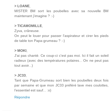
> LOANE
,
MISTER BM sort les poubelles avec sa nouvelle BM
maintenant j'imagine ? :-)
> TICAMOMILLE
,
Zyva, crâneuse.
On peut le louer pour passer l'aspirateur et cirer les pieds
de table ton Papa-grumeau ? :-)
> MOKI
,
J'ai pas chanté. Ce coup-ci c'est pas moi. Ici il fait un soleil
radieux (avec des températures polaires... On ne peut pas
tout avoir...)
> JC33
,
Tant que Papa-Grumeau sort bien les poubelles deux fois
par semaine et que mon JC33 préféré lave mes coulottes,
l'essentiel est sauf... :o)
Répondre