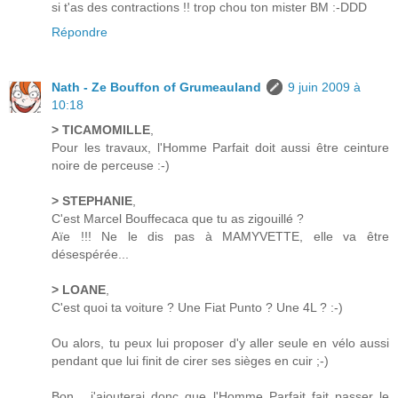
si t'as des contractions !! trop chou ton mister BM :-DDD
Répondre
Nath - Ze Bouffon of Grumeauland
9 juin 2009 à
10:18
> TICAMOMILLE
,
Pour les travaux, l'Homme Parfait doit aussi être ceinture
noire de perceuse :-)
> STEPHANIE
,
C'est Marcel Bouffecaca que tu as zigouillé ?
Aïe !!! Ne le dis pas à MAMYVETTE, elle va être
désespérée...
> LOANE
,
C'est quoi ta voiture ? Une Fiat Punto ? Une 4L ? :-)
Ou alors, tu peux lui proposer d'y aller seule en vélo aussi
pendant que lui finit de cirer ses sièges en cuir ;-)
Bon... j'ajouterai donc que l'Homme Parfait fait passer le