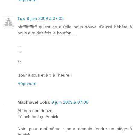
Tux
9 juin 2009 à 07:03
pffffffffffffff qu'est ce qu'elle nous trouve d'aussi bêbête à
nous dire des fois le bouffon ....
...
...
^^
izour à tous et à t' à l'heure !
Répondre
Machiavel Lolia
9 juin 2009 à 07:06
Ah ben non deuze.
Féloch tout ça Annick.
Note pour moi-même : pour demain tendre un piège à
Annick.