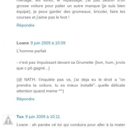
ménage, les vitres, le repassage, j'ai pas besoin d'un
grosse voiture pour palier un autre manque (je suis bien
équipé), je peux garder des grumeaux, bricoler, faire les
courses et j'aime pas le foot !
Répondre
Loane
9 juin 2009 à 10:09
L'homme parfait
- n'est pas impuissant devant sa Grumette (bon, hum, jcrois
que c pô gagné...)
(@ NATH: t'inquiète pas va, j'ai deja eu le droit a "on
prendra ta voiture, tu es mieux installé"...quelle délicate
attention quand meme ^^)
Répondre
Tux
9 juin 2009 à 10:11
Loane : ah parske cé toi qui conduira pour aller à la mater