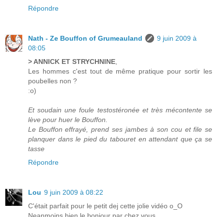
Répondre
Nath - Ze Bouffon of Grumeauland
9 juin 2009 à
08:05
> ANNICK ET STRYCHNINE
,
Les hommes c'est tout de même pratique pour sortir les
poubelles non ?
:o)
Et soudain une foule testostéronée et très mécontente se
lève pour huer le Bouffon.
Le Bouffon effrayé, prend ses jambes à son cou et file se
planquer dans le pied du tabouret en attendant que ça se
tasse
Répondre
Lou
9 juin 2009 à 08:22
C'était parfait pour le petit dej cette jolie vidéo o_O
Neanmoins bien le bonjour par chez vous .