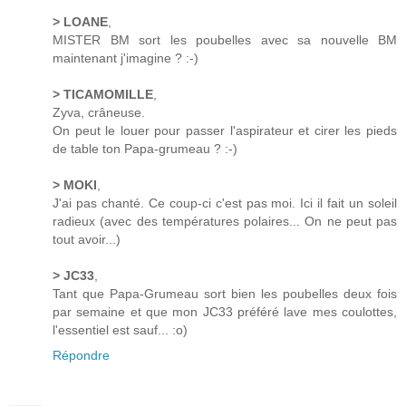
> LOANE
,
MISTER BM sort les poubelles avec sa nouvelle BM
maintenant j'imagine ? :-)
> TICAMOMILLE
,
Zyva, crâneuse.
On peut le louer pour passer l'aspirateur et cirer les pieds
de table ton Papa-grumeau ? :-)
> MOKI
,
J'ai pas chanté. Ce coup-ci c'est pas moi. Ici il fait un soleil
radieux (avec des températures polaires... On ne peut pas
tout avoir...)
> JC33
,
Tant que Papa-Grumeau sort bien les poubelles deux fois
par semaine et que mon JC33 préféré lave mes coulottes,
l'essentiel est sauf... :o)
Répondre