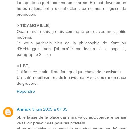
La tapette se porte comme un charme. Elle est devenue un
héros national et a été affectée aux écuries en guise de
promotion.
> TICAMOMILLE
,
Ouai mais tu sais, je fais comme je peux avec mes petits
moyens.
Je vous parlerais bien de la philosophie de Kant ou
d'Heidegger, mais j'ai arrêté ma lecture à la page 1,
paragraphe 2... ;o)
> LBF
,
J'ai faim ce matin. Il me faut quelque chose de consistant.
Un café nouilles/mortadelle sivouplé. Avec deux morceaux
de gruyère.
Répondre
Annick
9 juin 2009 à 07:35
ok je laisse de la place dans ma valoche.Quoique je pense
va falloir prévoir des polaires pitetre!!!
pi ya mes chiens ya mossieu papydesongrumeau ké pas