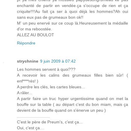
enchanté de partir en vendée.ça s'occupe de rien et ça
criquite!!!!Au fait ça ser à quoi déjà les hommes?Ah oui
sans eux pas de grumeaux bon ok!!
M' un peu enervé sur ce coup là.Heureusement la médaille
d'or ma reboostée.
ALLEZ AU BOULOT
Répondre
strychnine
9 juin 2009 à 07:42
Les hommes servent à quoi???
A recevoir les calins des grumeaux filles bien sûr! (
enf****rés! )
A perdre les clés, les cartes bleues...
A râler...
A partir faire un truc hyper urgentissime quand on met la
bouffe sur la table ( au départ c'est du bon miam, mais ça
devient de la bouffe quand on s'énerve un peu )
............................
C'est le père de Preum's, c'est ça...
Oui, c'est ça....