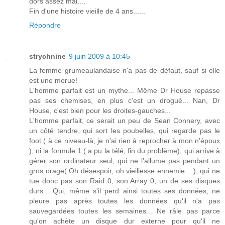
dors assez mal....
Fin d'une histoire vieille de 4 ans......
Répondre
strychnine
9 juin 2009 à 10:45
La femme grumeaulandaise n'a pas de défaut, sauf si elle
est une morue!
L'homme parfait est un mythe... Même Dr House repasse
pas ses chemises, en plus c'est un drogué... Nan, Dr
House, c'est bien pour les droites-gauches...
L'homme parfait, ce serait un peu de Sean Connery, avec
un côté tendre, qui sort les poubelles, qui regarde pas le
foot ( à ce niveau-là, je n'ai rien à reprocher à mon n'époux
), ni la formule 1 ( a pu la télé, fin du problème), qui arrive à
gérer son ordinateur seul, qui ne l'allume pas pendant un
gros orage( Oh désespoir, oh vieillesse ennemie... ), qui ne
tue donc pas son Raid 0, son Array 0, un de ses disques
durs... Qui, même s'il perd ainsi toutes ses données, ne
pleure pas après toutes les données qu'il n'a pas
sauvegardées toutes les semaines... Ne râle pas parce
qu'on achète un disque dur externe pour qu'il ne