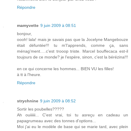
Répondre
mamyvette
9 juin 2009 à 08:51
bonjour,
oooh! lala! mais je savais pas que la Jocelyne Mangebouze
était défuntée!!! tu m'l'apprends, comme ça, sans
ménag'ment.....c'est trooop triste. Marcel bouffecaca est-il
toujours de ce monde? je l'espère, sinon, c'est la bérézina!!!
en ce qui concerne les hommes... BIEN VU les filles!
à tt à l'heure.
Répondre
strychnine
9 juin 2009 à 08:52
Sortir les poubelles?????
Ah ouiiiiii... C'est vrai, toi tu asreçu en cadeau un
papagrumeau avec des tonnes d'options...
Moi j'ai eu le modèle de base qui se marie tard, avec plein