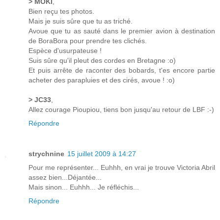
> MOKI
,
Bien reçu tes photos.
Mais je suis sûre que tu as triché.
Avoue que tu as sauté dans le premier avion à destination
de BoraBora pour prendre tes clichés.
Espèce d'usurpateuse !
Suis sûre qu'il pleut des cordes en Bretagne :o)
Et puis arrête de raconter des bobards, t'es encore partie
acheter des parapluies et des cirés, avoue ! :o)
> JC33
,
Allez courage Pioupiou, tiens bon jusqu'au retour de LBF :-)
Répondre
strychnine
15 juillet 2009 à 14:27
Pour me représenter... Euhhh, en vrai je trouve Victoria Abril
assez bien...Déjantée...
Mais sinon... Euhhh... Je réfléchis...
Répondre