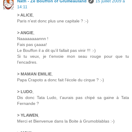
Nath - Ze Bouffon of Grumeauland
15 juillet 2009 à
14:11
> ALICE
,
Paris n'est donc plus une capitale ? :-)
> ANGIE
,
Naaaaaaaannn !
Fais pas çaaaa!
Le Bouffon il a dit qu'il fallait pas vinir !!! :-)
Si tu veux, je t'envoie mon seau rouge pour que tu
l'encadres.
> MAMAN EMILIE
,
Papa Crapoto a donc fait l'école du cirque ? :-)
> LUDO
,
Dis donc Tata Ludo, t'aurais pas chipé sa gaine à Tata
Fernande ?
> YLAWEN
,
Merci et Bienvenue dans la Boite à Grumoblablas :-)