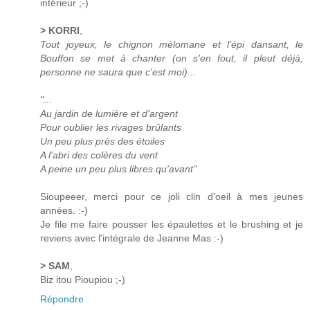
intérieur ;-)
> KORRI
,
Tout joyeux, le chignon mélomane et l'épi dansant, le
Bouffon se met à chanter (on s'en fout, il pleut déjà,
personne ne saura que c'est moi)...
"...
Au jardin de lumière et d'argent
Pour oublier les rivages brûlants
Un peu plus près des étoiles
A l'abri des colères du vent
A peine un peu plus libres qu'avant"
Sioupeeer, merci pour ce joli clin d'oeil à mes jeunes
années. :-)
Je file me faire pousser les épaulettes et le brushing et je
reviens avec l'intégrale de Jeanne Mas :-)
> SAM
,
Biz itou Pioupiou ;-)
Répondre