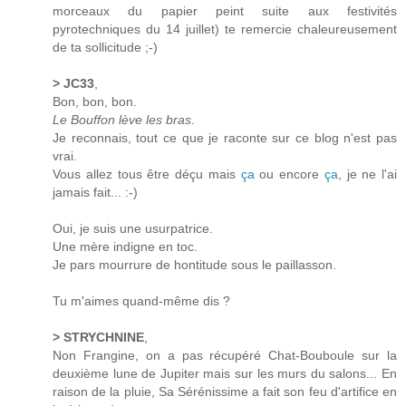
morceaux du papier peint suite aux festivités
pyrotechniques du 14 juillet) te remercie chaleureusement
de ta sollicitude ;-)
> JC33
,
Bon, bon, bon.
Le Bouffon lève les bras
.
Je reconnais, tout ce que je raconte sur ce blog n'est pas
vrai.
Vous allez tous être déçu mais
ça
ou encore
ça
, je ne l'ai
jamais fait... :-)
Oui, je suis une usurpatrice.
Une mère indigne en toc.
Je pars mourrure de hontitude sous le paillasson.
Tu m'aimes quand-même dis ?
> STRYCHNINE
,
Non Frangine, on a pas récupéré Chat-Bouboule sur la
deuxième lune de Jupiter mais sur les murs du salons... En
raison de la pluie, Sa Sérénissime a fait son feu d'artifice en