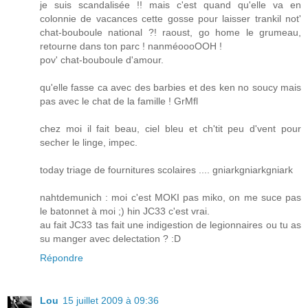
je suis scandalisée !! mais c'est quand qu'elle va en
colonnie de vacances cette gosse pour laisser trankil not'
chat-bouboule national ?! raoust, go home le grumeau,
retourne dans ton parc ! nanméoooOOH !
pov' chat-bouboule d'amour.
qu'elle fasse ca avec des barbies et des ken no soucy mais
pas avec le chat de la famille ! GrMfl
chez moi il fait beau, ciel bleu et ch'tit peu d'vent pour
secher le linge, impec.
today triage de fournitures scolaires .... gniarkgniarkgniark
nahtdemunich : moi c'est MOKI pas miko, on me suce pas
le batonnet à moi ;) hin JC33 c'est vrai.
au fait JC33 tas fait une indigestion de legionnaires ou tu as
su manger avec delectation ? :D
Répondre
Lou
15 juillet 2009 à 09:36