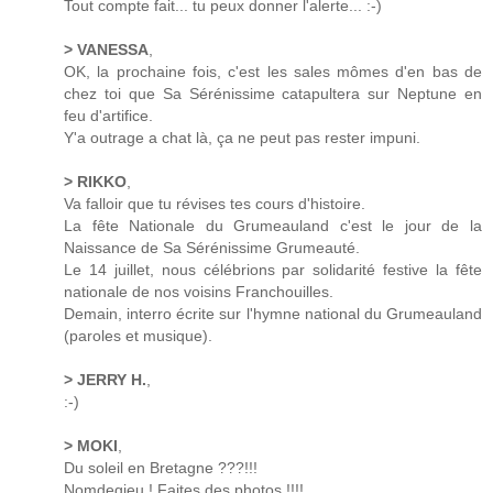
Tout compte fait... tu peux donner l'alerte... :-)
> VANESSA
,
OK, la prochaine fois, c'est les sales mômes d'en bas de
chez toi que Sa Sérénissime catapultera sur Neptune en
feu d'artifice.
Y'a outrage a chat là, ça ne peut pas rester impuni.
> RIKKO
,
Va falloir que tu révises tes cours d'histoire.
La fête Nationale du Grumeauland c'est le jour de la
Naissance de Sa Sérénissime Grumeauté.
Le 14 juillet, nous célébrions par solidarité festive la fête
nationale de nos voisins Franchouilles.
Demain, interro écrite sur l'hymne national du Grumeauland
(paroles et musique).
> JERRY H.
,
:-)
> MOKI
,
Du soleil en Bretagne ???!!!
Nomdegieu ! Faites des photos !!!!