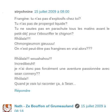
strychnine
15 juillet 2009 à 08:00
Frangine: tu n'as pas d'explosifs chez toi?
Tu n'as pas de propergol liquide?
Tu ne sautes pas en parachute tous les matins avant le
petit-déj' pour t'ébouriffer le chignon?
Rhâlala!!!!
Ohmongieumon gieuuuu!
On n'est peut-être pas frangines en vrai alors???
Rhâlala!!! wouahahou!!!
Incredibeuhl!
je n'ai donc pas forcément une aventure passionnée avec
sean connery??
Rhôlala!!
Quand je vais lui raconter ça, à Sean...
Répondre
Nath - Ze Bouffon of Grumeauland
15 juillet 2009 à
08:18