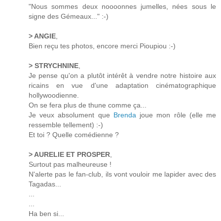
"Nous sommes deux noooonnes jumelles, nées sous le
signe des Gémeaux..." :-)
> ANGIE
,
Bien reçu tes photos, encore merci Pioupiou :-)
> STRYCHNINE
,
Je pense qu'on a plutôt intérêt à vendre notre histoire aux
ricains en vue d'une adaptation cinématographique
hollywoodienne.
On se fera plus de thune comme ça...
Je veux absolument que
Brenda
joue mon rôle (elle me
ressemble tellement) :-)
Et toi ? Quelle comédienne ?
> AURELIE ET PROSPER
,
Surtout pas malheureuse !
N'alerte pas le fan-club, ils vont vouloir me lapider avec des
Tagadas...
...
...
Ha ben si...