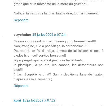
graphique d'un fantasme de la mère du grumeau.
Nath, si tu veux voir la lune, faut le dire, tout simplement !
Répondre
strychnine
15 juillet 2009 à 07:24
Gooooooooooood morrrrrrninnnngggg Grumeauland!!!
Nan, frangine, elle a pas fait ça, la sérénissime???
Pourtant je te l'ai dit, déjà: arrrête de lui laisser le local à
explosifs en self service bon sang!!
le propergol liquide, c'est pas pour les enfants!!!
le plastique, la poudre, les canons, les détonateurs non
plus!!!
( t'as récupéré le chat? Sur la deuxième lune de jupiter,
d'après les miaulements )
Répondre
korri
15 juillet 2009 à 07:29