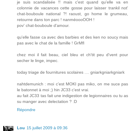
je suis scandalisée !! mais c'est quand qu'elle va en
colonnie de vacances cette gosse pour laisser trankil not'
chat-bouboule national ?! raoust, go home le grumeau,
retourne dans ton parc ! nanméoooOOH !
pov' chat-bouboule d'amour.
qu'elle fasse ca avec des barbies et des ken no soucy mais
pas avec le chat de la famille ! GrMfl
chez moi il fait beau, ciel bleu et ch'tit peu d'vent pour
secher le linge, impec.
today triage de fournitures scolaires .... gniarkgniarkgniark
nahtdemunich : moi c'est MOKI pas miko, on me suce pas
le batonnet à moi ;) hin JC33 c'est vrai.
au fait JC33 tas fait une indigestion de legionnaires ou tu as
su manger avec delectation ? :D
Répondre
Lou
15 juillet 2009 à 09:36