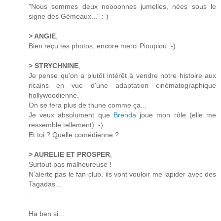
"Nous sommes deux noooonnes jumelles, nées sous le
signe des Gémeaux..." :-)
> ANGIE
,
Bien reçu tes photos, encore merci Pioupiou :-)
> STRYCHNINE
,
Je pense qu'on a plutôt intérêt à vendre notre histoire aux
ricains en vue d'une adaptation cinématographique
hollywoodienne.
On se fera plus de thune comme ça...
Je veux absolument que
Brenda
joue mon rôle (elle me
ressemble tellement) :-)
Et toi ? Quelle comédienne ?
> AURELIE ET PROSPER
,
Surtout pas malheureuse !
N'alerte pas le fan-club, ils vont vouloir me lapider avec des
Tagadas...
...
...
Ha ben si...