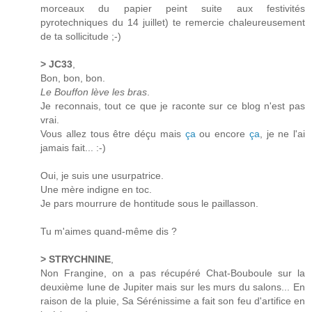
morceaux du papier peint suite aux festivités
pyrotechniques du 14 juillet) te remercie chaleureusement
de ta sollicitude ;-)
> JC33
,
Bon, bon, bon.
Le Bouffon lève les bras
.
Je reconnais, tout ce que je raconte sur ce blog n'est pas
vrai.
Vous allez tous être déçu mais
ça
ou encore
ça
, je ne l'ai
jamais fait... :-)
Oui, je suis une usurpatrice.
Une mère indigne en toc.
Je pars mourrure de hontitude sous le paillasson.
Tu m'aimes quand-même dis ?
> STRYCHNINE
,
Non Frangine, on a pas récupéré Chat-Bouboule sur la
deuxième lune de Jupiter mais sur les murs du salons... En
raison de la pluie, Sa Sérénissime a fait son feu d'artifice en