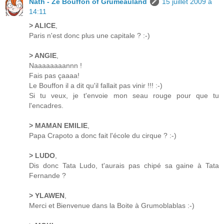
Nath - Ze Bouffon of Grumeauland
15 juillet 2009 à
14:11
> ALICE
,
Paris n'est donc plus une capitale ? :-)
> ANGIE
,
Naaaaaaaannn !
Fais pas çaaaa!
Le Bouffon il a dit qu'il fallait pas vinir !!! :-)
Si tu veux, je t'envoie mon seau rouge pour que tu
l'encadres.
> MAMAN EMILIE
,
Papa Crapoto a donc fait l'école du cirque ? :-)
> LUDO
,
Dis donc Tata Ludo, t'aurais pas chipé sa gaine à Tata
Fernande ?
> YLAWEN
,
Merci et Bienvenue dans la Boite à Grumoblablas :-)