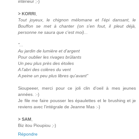
intérieur ;-)
> KORRI
,
Tout joyeux, le chignon mélomane et l'épi dansant, le
Bouffon se met à chanter (on s'en fout, il pleut déjà,
personne ne saura que c'est moi)...
"...
Au jardin de lumière et d'argent
Pour oublier les rivages brûlants
Un peu plus près des étoiles
A l'abri des colères du vent
A peine un peu plus libres qu'avant"
Sioupeeer, merci pour ce joli clin d'oeil à mes jeunes
années. :-)
Je file me faire pousser les épaulettes et le brushing et je
reviens avec l'intégrale de Jeanne Mas :-)
> SAM
,
Biz itou Pioupiou ;-)
Répondre