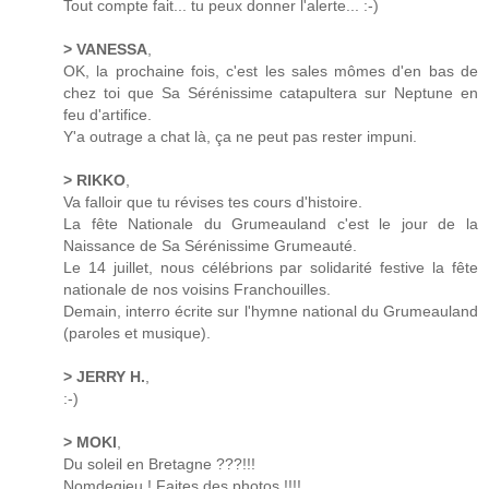
Tout compte fait... tu peux donner l'alerte... :-)
> VANESSA
,
OK, la prochaine fois, c'est les sales mômes d'en bas de
chez toi que Sa Sérénissime catapultera sur Neptune en
feu d'artifice.
Y'a outrage a chat là, ça ne peut pas rester impuni.
> RIKKO
,
Va falloir que tu révises tes cours d'histoire.
La fête Nationale du Grumeauland c'est le jour de la
Naissance de Sa Sérénissime Grumeauté.
Le 14 juillet, nous célébrions par solidarité festive la fête
nationale de nos voisins Franchouilles.
Demain, interro écrite sur l'hymne national du Grumeauland
(paroles et musique).
> JERRY H.
,
:-)
> MOKI
,
Du soleil en Bretagne ???!!!
Nomdegieu ! Faites des photos !!!!