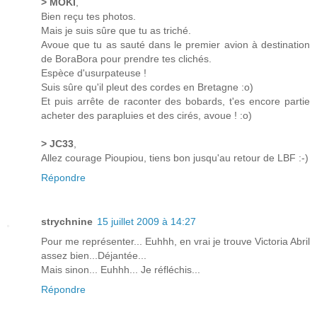
> MOKI
,
Bien reçu tes photos.
Mais je suis sûre que tu as triché.
Avoue que tu as sauté dans le premier avion à destination
de BoraBora pour prendre tes clichés.
Espèce d'usurpateuse !
Suis sûre qu'il pleut des cordes en Bretagne :o)
Et puis arrête de raconter des bobards, t'es encore partie
acheter des parapluies et des cirés, avoue ! :o)
> JC33
,
Allez courage Pioupiou, tiens bon jusqu'au retour de LBF :-)
Répondre
strychnine
15 juillet 2009 à 14:27
Pour me représenter... Euhhh, en vrai je trouve Victoria Abril
assez bien...Déjantée...
Mais sinon... Euhhh... Je réfléchis...
Répondre