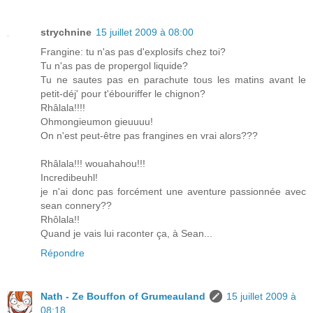
strychnine
15 juillet 2009 à 08:00
Frangine: tu n'as pas d'explosifs chez toi?
Tu n'as pas de propergol liquide?
Tu ne sautes pas en parachute tous les matins avant le
petit-déj' pour t'ébouriffer le chignon?
Rhâlala!!!!
Ohmongieumon gieuuuu!
On n'est peut-être pas frangines en vrai alors???
Rhâlala!!! wouahahou!!!
Incredibeuhl!
je n'ai donc pas forcément une aventure passionnée avec
sean connery??
Rhôlala!!
Quand je vais lui raconter ça, à Sean...
Répondre
Nath - Ze Bouffon of Grumeauland
15 juillet 2009 à
08:18