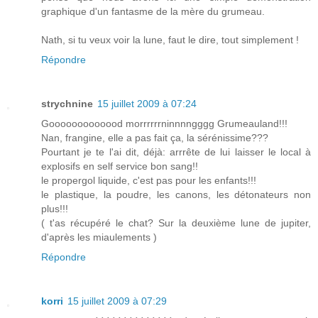
graphique d'un fantasme de la mère du grumeau.
Nath, si tu veux voir la lune, faut le dire, tout simplement !
Répondre
strychnine
15 juillet 2009 à 07:24
Gooooooooooood morrrrrrninnnngggg Grumeauland!!!
Nan, frangine, elle a pas fait ça, la sérénissime???
Pourtant je te l'ai dit, déjà: arrrête de lui laisser le local à
explosifs en self service bon sang!!
le propergol liquide, c'est pas pour les enfants!!!
le plastique, la poudre, les canons, les détonateurs non
plus!!!
( t'as récupéré le chat? Sur la deuxième lune de jupiter,
d'après les miaulements )
Répondre
korri
15 juillet 2009 à 07:29