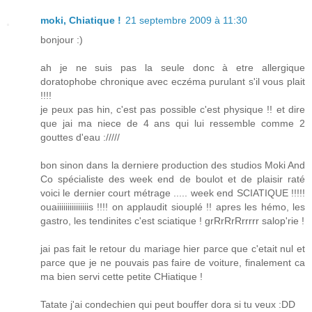
moki, Chiatique !
21 septembre 2009 à 11:30
bonjour :)
ah je ne suis pas la seule donc à etre allergique
doratophobe chronique avec eczéma purulant s'il vous plait
!!!!
je peux pas hin, c'est pas possible c'est physique !! et dire
que jai ma niece de 4 ans qui lui ressemble comme 2
gouttes d'eau ://///
bon sinon dans la derniere production des studios Moki And
Co spécialiste des week end de boulot et de plaisir raté
voici le dernier court métrage ..... week end SCIATIQUE !!!!!
ouaiiiiiiiiiiiiiiis !!!! on applaudit siouplé !! apres les hémo, les
gastro, les tendinites c'est sciatique ! grRrRrRrrrrr salop'rie !
jai pas fait le retour du mariage hier parce que c'etait nul et
parce que je ne pouvais pas faire de voiture, finalement ca
ma bien servi cette petite CHiatique !
Tatate j'ai condechien qui peut bouffer dora si tu veux :DD