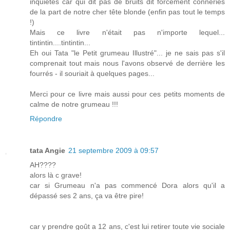
inquiétés car qui dit pas de bruits dit forcément conneries
de la part de notre cher tête blonde (enfin pas tout le temps
!)
Mais ce livre n'était pas n'importe lequel...
tintintin....tintintin...
Eh oui Tata "le Petit grumeau Illustré"... je ne sais pas s'il
comprenait tout mais nous l'avons observé de derrière les
fourrés - il souriait à quelques pages...
Merci pour ce livre mais aussi pour ces petits moments de
calme de notre grumeau !!!
Répondre
tata Angie
21 septembre 2009 à 09:57
AH????
alors là c grave!
car si Grumeau n'a pas commencé Dora alors qu'il a
dépassé ses 2 ans, ça va être pire!
car y prendre goût a 12 ans, c'est lui retirer toute vie sociale