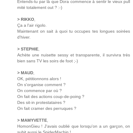
Entends-tu par là que Dora commence à sentir le vieux pull
mité totalement out ? :-)
> RIKKO
,
Ça a l'air rigolo.
Maintenant on sait à quoi tu occupes tes longues soirées
d'hiver.
> STEPHIE
,
Achète une nuisette sessy et transparente, il survivra très
bien sans TV les soirs de foot ;-)
> MAUD
,
OK, pétitionnons alors !
On s'organise comment ?
On commence par où ?
On fait des actions coup-de-poing ?
Des sit-in protestataires ?
On fait cramer des perruques ?
> MAMYVETTE
,
HomonGieu ! J'avais oublié que lorsqu'on a un garçon, on
subit aussi le SpiderMachin !