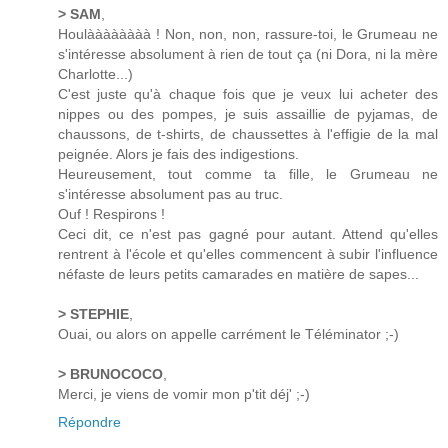
> SAM
,
Houlàààààààà ! Non, non, non, rassure-toi, le Grumeau ne
s'intéresse absolument à rien de tout ça (ni Dora, ni la mère
Charlotte...)
C'est juste qu'à chaque fois que je veux lui acheter des
nippes ou des pompes, je suis assaillie de pyjamas, de
chaussons, de t-shirts, de chaussettes à l'effigie de la mal
peignée. Alors je fais des indigestions.
Heureusement, tout comme ta fille, le Grumeau ne
s'intéresse absolument pas au truc.
Ouf ! Respirons !
Ceci dit, ce n'est pas gagné pour autant. Attend qu'elles
rentrent à l'école et qu'elles commencent à subir l'influence
néfaste de leurs petits camarades en matière de sapes...
> STEPHIE
,
Ouai, ou alors on appelle carrément le Téléminator ;-)
> BRUNOCOCO
,
Merci, je viens de vomir mon p'tit déj' ;-)
Répondre