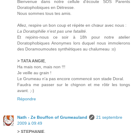
Bienvenue dans notre cellule d'écoute SOS Parents
Doratophobiques en Détresse.
Nous sommes tous tes amis.
Allez, respire un bon coup et répète en chœur avec nous :
La Doratophilie n'est pas une fatalité.
Et rejoins-nous ce soir à 18h pour notre atelier
Doratophobiques Anonymes lors duquel nous immolerons
des Doramoumoutes synthétiques au chalumeau :o)
> TATA ANGIE
,
Ha mais non, mais non !!!
Je veille au grain !
Le Grumeau n'a pas encore commencé son stade Doral.
Faudra me passer sur le chignon et me rôtir les tongs
avant. ;-)
Répondre
Nath - Ze Bouffon of Grumeauland
21 septembre
2009 à 09:49
> STEPHANIE
,