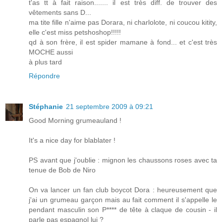
t'as tt à fait raison....... il est très diff. de trouver des
vêtements sans D...
ma tite fille n'aime pas Dorara, ni charlolote, ni coucou kitity,
elle c'est miss petshoshop!!!!!
qd à son frère, il est spider mamane à fond... et c'est très
MOCHE aussi
à plus tard
Répondre
Stéphanie
21 septembre 2009 à 09:21
Good Morning grumeauland !
It's a nice day for blablater !
PS avant que j'oublie : mignon les chaussons roses avec ta
tenue de Bob de Niro
On va lancer un fan club boycot Dora : heureusement que
j'ai un grumeau garçon mais au fait comment il s'appelle le
pendant masculin son P**** de tête à claque de cousin - il
parle pas espagnol lui ?