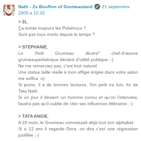
Nath - Ze Bouffon of Grumeauland
21 septembre
2009 à 10:33
> 2L
,
Ça existe toujours les Pokétrucs ?
Sont pas tous morts depuis le temps ?
> STEPHANIE
,
Le Petit Grumeau illustré"
chef-d'œuvre
grumeaupédiatrique déclaré d'utilité publique :-)
Ne me remerciez pas, c'est tout naturel.
Une statue taille réelle à mon effigie érigée dans votre salon
me suffira :o)
Si jeune, il a de bonnes lectures. Ton petit ira loin, foi de
Tata Nath.
Si un jour il devient un homme connu et qu'on l'interview,
faudra pas qu'il oublie de citer ses influences littéraires ;-)
> TATA ANGIE
,
A 18 mois, le Grumeau connaissait déjà tout son alphabet.
Si a 12 ans il regarde Dora, on dira c'est une régression
justifiée ;-)