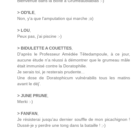
Bienvenue dans la Boîte à Grumeaublablas :-)
> OD'ILE
,
Non, y'a que l'amputation qui marche ;o)
> LOU
,
Peux pas, j'ai piscine :-)
> BIDULETTE A COUETTES
,
D'après le Professeur Amédée Têtedampoule, à ce jour,
aucune étude n'a réussi à démontrer que le grumeau mâle
était immunisé contre la Doratophilie.
Je serais toi, je resterais prudente...
Une dose de Doratophicum vulnérabilis tous les matins
avant le déj'.
> JUNE PRUNE
,
Merki :-)
> FANFAN
,
Je résisterai jusqu'au dernier souffle de mon picachignon !
Dussé-je y perdre une tong dans la bataille ! ;-)