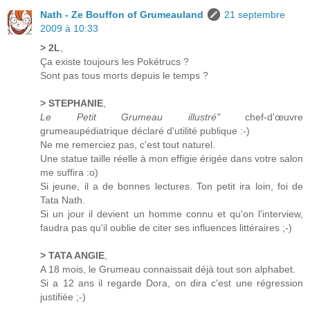
Nath - Ze Bouffon of Grumeauland
21 septembre
2009 à 10:33
> 2L
,
Ça existe toujours les Pokétrucs ?
Sont pas tous morts depuis le temps ?
> STEPHANIE
,
Le Petit Grumeau illustré"
chef-d'œuvre
grumeaupédiatrique déclaré d'utilité publique :-)
Ne me remerciez pas, c'est tout naturel.
Une statue taille réelle à mon effigie érigée dans votre salon
me suffira :o)
Si jeune, il a de bonnes lectures. Ton petit ira loin, foi de
Tata Nath.
Si un jour il devient un homme connu et qu'on l'interview,
faudra pas qu'il oublie de citer ses influences littéraires ;-)
> TATA ANGIE
,
A 18 mois, le Grumeau connaissait déjà tout son alphabet.
Si a 12 ans il regarde Dora, on dira c'est une régression
justifiée ;-)