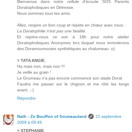
Bienvenue dans notre cellule d'écoute SOS Parents
Doratophobiques en Détresse.
Nous sommes tous tes amis.
Allez, respire un bon coup et répète en chœur avec nous :
La Doratophilie n'est pas une fatalité.
Et rejoins-nous ce soir à 18h pour notre atelier
Doratophobiques Anonymes lors duquel nous immolerons
des Doramoumoutes synthétiques au chalumeau :o)
> TATA ANGIE
,
Ha mais non, mais non !!!
Je veille au grain !
Le Grumeau n'a pas encore commencé son stade Doral.
Faudra me passer sur le chignon et me rôtir les tongs
avant. ;-)
Répondre
Nath - Ze Bouffon of Grumeauland
21 septembre
2009 à 09:49
> STEPHANIE
,