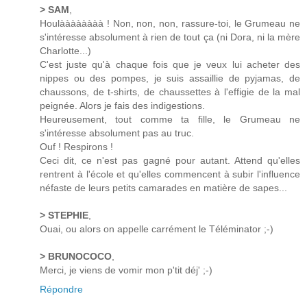
> SAM
,
Houlàààààààà ! Non, non, non, rassure-toi, le Grumeau ne
s'intéresse absolument à rien de tout ça (ni Dora, ni la mère
Charlotte...)
C'est juste qu'à chaque fois que je veux lui acheter des
nippes ou des pompes, je suis assaillie de pyjamas, de
chaussons, de t-shirts, de chaussettes à l'effigie de la mal
peignée. Alors je fais des indigestions.
Heureusement, tout comme ta fille, le Grumeau ne
s'intéresse absolument pas au truc.
Ouf ! Respirons !
Ceci dit, ce n'est pas gagné pour autant. Attend qu'elles
rentrent à l'école et qu'elles commencent à subir l'influence
néfaste de leurs petits camarades en matière de sapes...
> STEPHIE
,
Ouai, ou alors on appelle carrément le Téléminator ;-)
> BRUNOCOCO
,
Merci, je viens de vomir mon p'tit déj' ;-)
Répondre