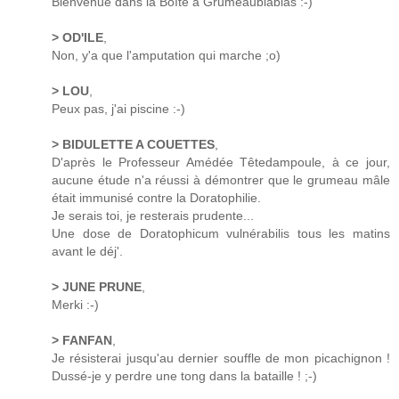
Bienvenue dans la Boîte à Grumeaublablas :-)
> OD'ILE
,
Non, y'a que l'amputation qui marche ;o)
> LOU
,
Peux pas, j'ai piscine :-)
> BIDULETTE A COUETTES
,
D'après le Professeur Amédée Têtedampoule, à ce jour,
aucune étude n'a réussi à démontrer que le grumeau mâle
était immunisé contre la Doratophilie.
Je serais toi, je resterais prudente...
Une dose de Doratophicum vulnérabilis tous les matins
avant le déj'.
> JUNE PRUNE
,
Merki :-)
> FANFAN
,
Je résisterai jusqu'au dernier souffle de mon picachignon !
Dussé-je y perdre une tong dans la bataille ! ;-)