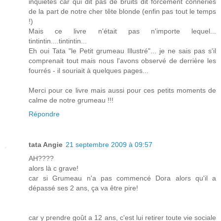
inquiétés car qui dit pas de bruits dit forcément conneries
de la part de notre cher tête blonde (enfin pas tout le temps
!)
Mais ce livre n'était pas n'importe lequel...
tintintin....tintintin...
Eh oui Tata "le Petit grumeau Illustré"... je ne sais pas s'il
comprenait tout mais nous l'avons observé de derrière les
fourrés - il souriait à quelques pages...
Merci pour ce livre mais aussi pour ces petits moments de
calme de notre grumeau !!!
Répondre
tata Angie
21 septembre 2009 à 09:57
AH????
alors là c grave!
car si Grumeau n'a pas commencé Dora alors qu'il a
dépassé ses 2 ans, ça va être pire!
car y prendre goût a 12 ans, c'est lui retirer toute vie sociale