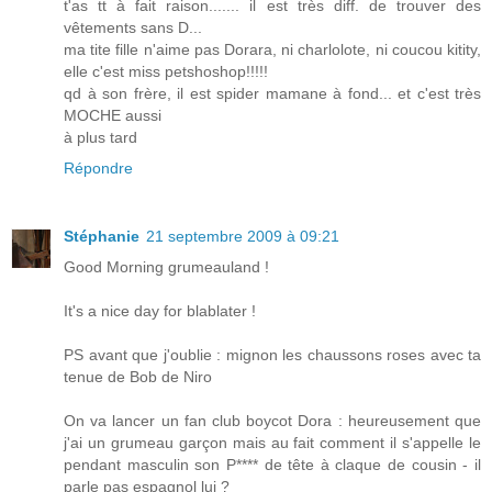
t'as tt à fait raison....... il est très diff. de trouver des
vêtements sans D...
ma tite fille n'aime pas Dorara, ni charlolote, ni coucou kitity,
elle c'est miss petshoshop!!!!!
qd à son frère, il est spider mamane à fond... et c'est très
MOCHE aussi
à plus tard
Répondre
Stéphanie
21 septembre 2009 à 09:21
Good Morning grumeauland !
It's a nice day for blablater !
PS avant que j'oublie : mignon les chaussons roses avec ta
tenue de Bob de Niro
On va lancer un fan club boycot Dora : heureusement que
j'ai un grumeau garçon mais au fait comment il s'appelle le
pendant masculin son P**** de tête à claque de cousin - il
parle pas espagnol lui ?