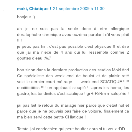
moki, Chiatique !
21 septembre 2009 à 11:30
bonjour :)
ah je ne suis pas la seule donc à etre allergique
doratophobe chronique avec eczéma purulant s'il vous plait
!!!!
je peux pas hin, c'est pas possible c'est physique !! et dire
que jai ma niece de 4 ans qui lui ressemble comme 2
gouttes d'eau ://///
bon sinon dans la derniere production des studios Moki And
Co spécialiste des week end de boulot et de plaisir raté
voici le dernier court métrage ..... week end SCIATIQUE !!!!!
ouaiiiiiiiiiiiiiiis !!!! on applaudit siouplé !! apres les hémo, les
gastro, les tendinites c'est sciatique ! grRrRrRrrrrr salop'rie !
jai pas fait le retour du mariage hier parce que c'etait nul et
parce que je ne pouvais pas faire de voiture, finalement ca
ma bien servi cette petite CHiatique !
Tatate j'ai condechien qui peut bouffer dora si tu veux :DD