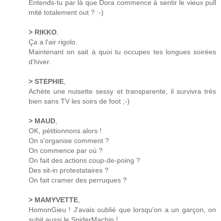
Entends-tu par là que Dora commence à sentir le vieux pull
mité totalement out ? :-)
> RIKKO
,
Ça a l'air rigolo.
Maintenant on sait à quoi tu occupes tes longues soirées
d'hiver.
> STEPHIE
,
Achète une nuisette sessy et transparente, il survivra très
bien sans TV les soirs de foot ;-)
> MAUD
,
OK, pétitionnons alors !
On s'organise comment ?
On commence par où ?
On fait des actions coup-de-poing ?
Des sit-in protestataires ?
On fait cramer des perruques ?
> MAMYVETTE
,
HomonGieu ! J'avais oublié que lorsqu'on a un garçon, on
subit aussi le SpiderMachin !