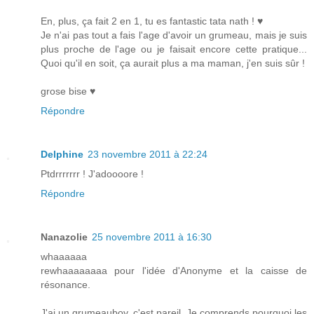
En, plus, ça fait 2 en 1, tu es fantastic tata nath ! ♥
Je n'ai pas tout a fais l'age d'avoir un grumeau, mais je suis
plus proche de l'age ou je faisait encore cette pratique...
Quoi qu'il en soit, ça aurait plus a ma maman, j'en suis sûr !
grose bise ♥
Répondre
Delphine
23 novembre 2011 à 22:24
Ptdrrrrrrr ! J'adoooore !
Répondre
Nanazolie
25 novembre 2011 à 16:30
whaaaaaa
rewhaaaaaaaa pour l'idée d'Anonyme et la caisse de
résonance.
J'ai un grumeauboy, c'est pareil. Je comprends pourquoi les