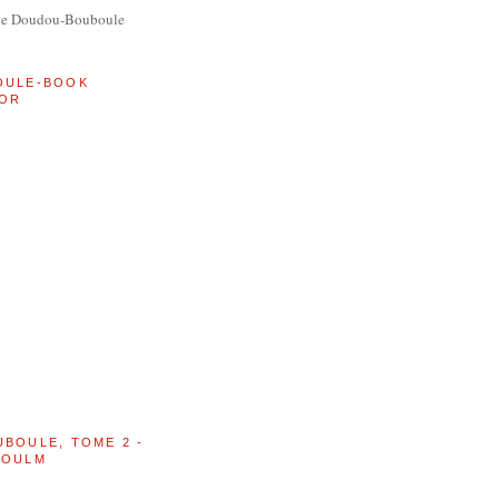
de Doudou-Bouboule
OULE-BOOK
OR
UBOULE, TOME 2 -
BOULM