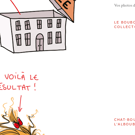
Vos photos 
LE BOUB
COLLECT
CHAT-BO
L'ALBOU