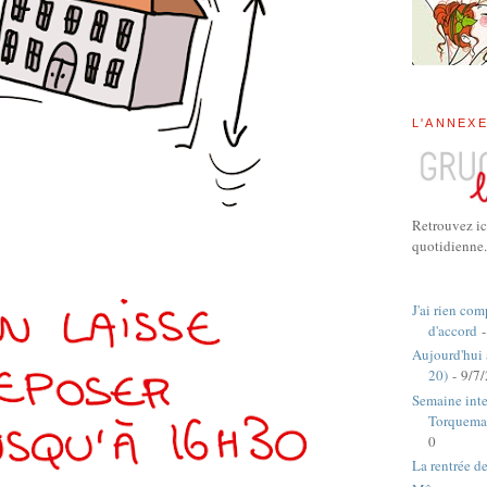
L'ANNEX
Retrouvez ic
quotidienne.
J'ai rien com
d'accord
-
Aujourd'hui
20)
- 9/7
Semaine inte
Torquema
0
La rentrée d