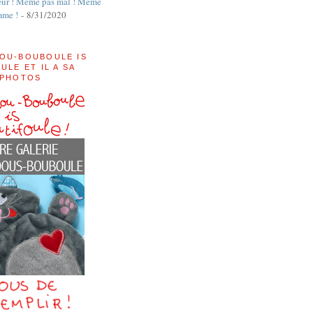
ur ! Même pas mal ! Même
mme !
- 8/31/2020
OU-BOUBOULE IS
ULE ET IL A SA
 PHOTOS