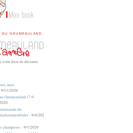
E DU GRUMEAULAND
i votre dose de déconne
pris, mais
 9/11/2020
 au Grumeauland (7-9-
/2020
rnationale du
dadasurmonbidet
- 9/4/202
es champions
- 9/1/2020