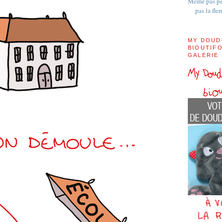
Même pas pe
pas la fle
MY DOUD
BIOUTIFO
GALERIE