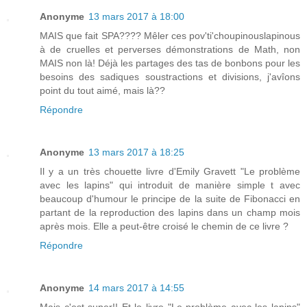
Anonyme
13 mars 2017 à 18:00
MAIS que fait SPA???? Mêler ces pov'ti'choupinouslapinous
à de cruelles et perverses démonstrations de Math, non
MAIS non là! Déjà les partages des tas de bonbons pour les
besoins des sadiques soustractions et divisions, j'avîons
point du tout aimé, mais là??
Répondre
Anonyme
13 mars 2017 à 18:25
Il y a un très chouette livre d'Emily Gravett "Le problème
avec les lapins" qui introduit de manière simple t avec
beaucoup d'humour le principe de la suite de Fibonacci en
partant de la reproduction des lapins dans un champ mois
après mois. Elle a peut-être croisé le chemin de ce livre ?
Répondre
Anonyme
14 mars 2017 à 14:55
Mais c'est super!! Et le livre "Le problème avec les lapins"