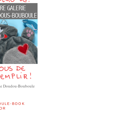
de Doudou-Bouboule
OULE-BOOK
OR