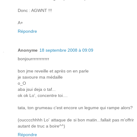
Donc : AGWNT !!!
A+
Répondre
Anonyme
18 septembre 2008 à 09:09
bonjourrrrrrrrrrrr
bon jme reveille et après on en parle
je savoure ma médaille
o_O
aba jsui deja o taf...
ok ok Lo', concentre toi....
tata, ton grumeau c'est encore un legume qui rampe alors?
(oucccchhhh Lo' attaque de si bon matin...fallait pas m'offrir
autant de truc a boire^^)
Répondre