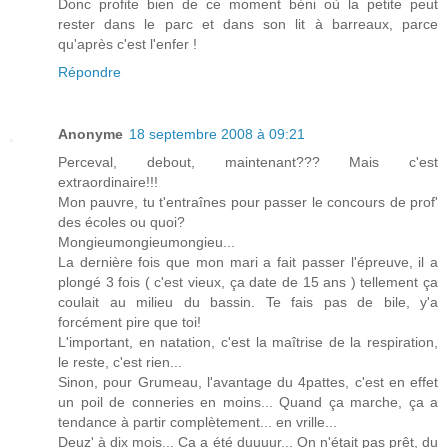
Donc profite bien de ce moment béni où la petite peut
rester dans le parc et dans son lit à barreaux, parce
qu'après c'est l'enfer !
Répondre
Anonyme
18 septembre 2008 à 09:21
Perceval, debout, maintenant??? Mais c'est
extraordinaire!!!
Mon pauvre, tu t'entraînes pour passer le concours de prof'
des écoles ou quoi?
Mongieumongieumongieu...
La dernière fois que mon mari a fait passer l'épreuve, il a
plongé 3 fois ( c'est vieux, ça date de 15 ans ) tellement ça
coulait au milieu du bassin. Te fais pas de bile, y'a
forcément pire que toi!
L'important, en natation, c'est la maîtrise de la respiration,
le reste, c'est rien...
Sinon, pour Grumeau, l'avantage du 4pattes, c'est en effet
un poil de conneries en moins... Quand ça marche, ça a
tendance à partir complètement... en vrille...
Deuz' à dix mois... Ca a été duuuur... On n'était pas prêt, du