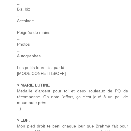
...
Biz, biz
...
Accolade
...
Poignée de mains
...
Photos
...
Autographes
...
Les petits fours c'st par là
[MODE CONFETTIS/OFF]
> MARIE LUTINE
Médaille d'argent pour toi et deux rouleaux de PQ de
récompense. On note l'effort, ça c'est joué à un poil de
moumoute près.
:-)
> LBF
,
Mon pied droit te béni chaque jour que Brahmâ fait pour