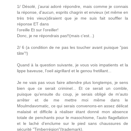
1/ Désolé, j'aurai adoré répondre, mais comme je connais
la réponse, d'aucun, esprits chagrin et envieux (et même en
très très vieux)diraient que je me suis fait souffler la
réponse ET dans
l'oreille Et sur l'oreiller!
Donc, je ne répondrais pas!!(mais c'est...)
2/
6
(a condition de ne pas les toucher avant puisque "pas
tâte"!)
Quand à la question suivante, je vous vois impatients et la
lippe baveuse, l'oeil aigrillard et le genou fretillant...
Je ne vais pas vous faire attendre plus longtemps, je sens
bien que ce serait criminel... Et ce serait un comble,
puisque qu'ensuite du coup, je serais obligé de m'auto
arrêter et de me mettre moi même dans le
Moulmdavomatic, ce qui serais convenons-en assez délicat
malaisé et difficile à réaliser étant donné mon absence
totale de penchants pour le masochisme, l'auto flagellation
et le laché d'enclume sur le pied sans chaussures de
sécurité "Timberrégion"(trademark).