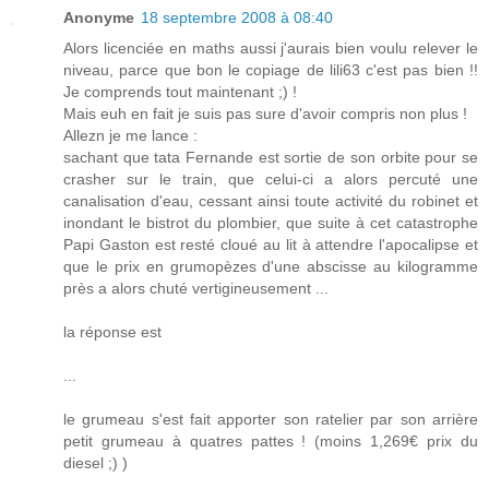
Anonyme
18 septembre 2008 à 08:40
Alors licenciée en maths aussi j'aurais bien voulu relever le
niveau, parce que bon le copiage de lili63 c'est pas bien !!
Je comprends tout maintenant ;) !
Mais euh en fait je suis pas sure d'avoir compris non plus !
Allezn je me lance :
sachant que tata Fernande est sortie de son orbite pour se
crasher sur le train, que celui-ci a alors percuté une
canalisation d'eau, cessant ainsi toute activité du robinet et
inondant le bistrot du plombier, que suite à cet catastrophe
Papi Gaston est resté cloué au lit à attendre l'apocalipse et
que le prix en grumopèzes d'une abscisse au kilogramme
près a alors chuté vertigineusement ...
la réponse est
...
le grumeau s'est fait apporter son ratelier par son arrière
petit grumeau à quatres pattes ! (moins 1,269€ prix du
diesel ;) )