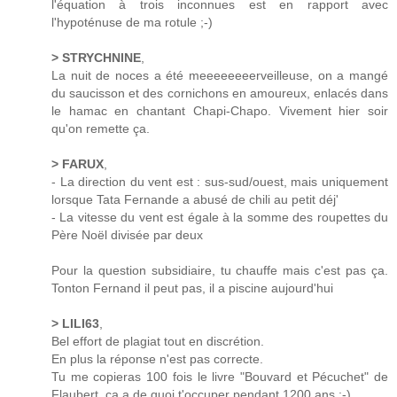
l'équation à trois inconnues est en rapport avec
l'hypoténuse de ma rotule ;-)
> STRYCHNINE
,
La nuit de noces a été meeeeeeeerveilleuse, on a mangé
du saucisson et des cornichons en amoureux, enlacés dans
le hamac en chantant Chapi-Chapo. Vivement hier soir
qu'on remette ça.
> FARUX
,
- La direction du vent est : sus-sud/ouest, mais uniquement
lorsque Tata Fernande a abusé de chili au petit déj'
- La vitesse du vent est égale à la somme des roupettes du
Père Noël divisée par deux
Pour la question subsidiaire, tu chauffe mais c'est pas ça.
Tonton Fernand il peut pas, il a piscine aujourd'hui
> LILI63
,
Bel effort de plagiat tout en discrétion.
En plus la réponse n'est pas correcte.
Tu me copieras 100 fois le livre "Bouvard et Pécuchet" de
Flaubert, ça a de quoi t'occuper pendant 1200 ans :-)