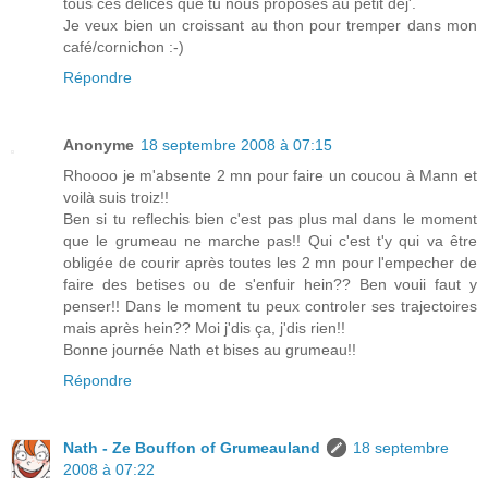
tous ces délices que tu nous proposes au petit déj'.
Je veux bien un croissant au thon pour tremper dans mon
café/cornichon :-)
Répondre
Anonyme
18 septembre 2008 à 07:15
Rhoooo je m'absente 2 mn pour faire un coucou à Mann et
voilà suis troiz!!
Ben si tu reflechis bien c'est pas plus mal dans le moment
que le grumeau ne marche pas!! Qui c'est t'y qui va être
obligée de courir après toutes les 2 mn pour l'empecher de
faire des betises ou de s'enfuir hein?? Ben vouii faut y
penser!! Dans le moment tu peux controler ses trajectoires
mais après hein?? Moi j'dis ça, j'dis rien!!
Bonne journée Nath et bises au grumeau!!
Répondre
Nath - Ze Bouffon of Grumeauland
18 septembre
2008 à 07:22