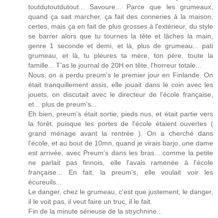
toutdutoutdutout... Savoure... Parce que les grumeaux,
quand ça sait marcher, ça fait des conneries à la maison,
certes, mais ça en fait de plus grosses à l'extérieur, du style
se barrer alors que tu tournes la tête et lâches la main,
genre 1 seconde et demi, et là, plus de grumeau... pati
grumeau, et là, tu pleures ta mère, ton père, toute la
famille... T'as le journal de 20H en tête, l'horreur totale...
Nous, on a perdu preum's le premier jour en Finlande. On
était tranquillement assis, elle jouait dans le coin avec les
jouets, on discutait avec le directeur de l'école française,
et... plus de preum's...
Eh bien, preum's était sortie, pieds nus, et était partie vers
la forêt, puisque les portes de l'école étaient ouvertes (
grand ménage avant la rentrée ). On a cherché dans
l'école, et au bout de 10mn, quand je virais barjo, une dame
est arrivée, avec Preum's dans les bras... comme la petite
ne parlait pas finnois, elle l'avais ramenée à l'école
française... En fait, la preum's, elle voulait voir les
écureuils...
Le danger, chez le grumeau, c'est que justement, le danger,
il le voit pas, il veut faire un truc, il le fait.
Fin de la minute sérieuse de la strychnine...