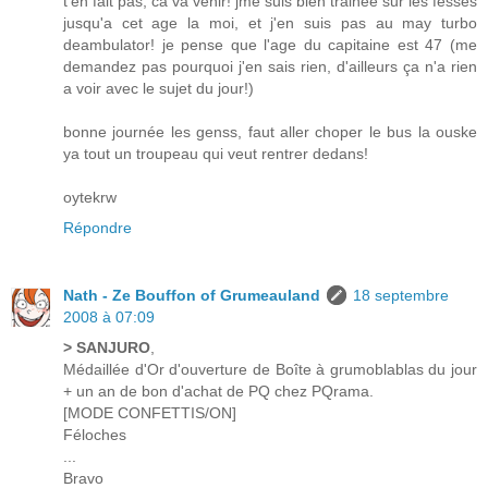
t'en fait pas, ca va venir! jme suis bien trainée sur les fesses
jusqu'a cet age la moi, et j'en suis pas au may turbo
deambulator! je pense que l'age du capitaine est 47 (me
demandez pas pourquoi j'en sais rien, d'ailleurs ça n'a rien
a voir avec le sujet du jour!)
bonne journée les genss, faut aller choper le bus la ouske
ya tout un troupeau qui veut rentrer dedans!
oytekrw
Répondre
Nath - Ze Bouffon of Grumeauland
18 septembre
2008 à 07:09
> SANJURO
,
Médaillée d'Or d'ouverture de Boîte à grumoblablas du jour
+ un an de bon d'achat de PQ chez PQrama.
[MODE CONFETTIS/ON]
Féloches
...
Bravo