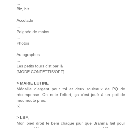
...
Biz, biz
...
Accolade
...
Poignée de mains
...
Photos
...
Autographes
...
Les petits fours c'st par là
[MODE CONFETTIS/OFF]
> MARIE LUTINE
Médaille d'argent pour toi et deux rouleaux de PQ de
récompense. On note l'effort, ça c'est joué à un poil de
moumoute près.
:-)
> LBF
,
Mon pied droit te béni chaque jour que Brahmâ fait pour