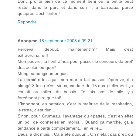
Donc profite bien de ce moment béni où la petite peut
rester dans le parc et dans son lit à barreaux, parce
qu'après c'est l'enfer !
Répondre
Anonyme
18 septembre 2008 à 09:21
Perceval, debout, maintenant??? Mais c'est
extraordinaire!!!
Mon pauvre, tu t'entraînes pour passer le concours de prof'
des écoles ou quoi?
Mongieumongieumongieu...
La dernière fois que mon mari a fait passer l'épreuve, il a
plongé 3 fois ( c'est vieux, ça date de 15 ans ) tellement ça
coulait au milieu du bassin. Te fais pas de bile, y'a
forcément pire que toi!
L'important, en natation, c'est la maîtrise de la respiration,
le reste, c'est rien...
Sinon, pour Grumeau, l'avantage du 4pattes, c'est en effet
un poil de conneries en moins... Quand ça marche, ça a
tendance à partir complètement... en vrille...
Deuz' à dix mois... Ca a été duuuur... On n'était pas prêt, du