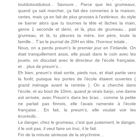
toutdutoutdutout... Savoure... Parce que les grumeaux,
quand ça sait marcher, ça fait des conneries à la maison,
certes, mais ça en fait de plus grosses à l'extérieur, du style
se barrer alors que tu tournes la tête et lâches la main,
genre 1 seconde et demi, et là, plus de grumeau... pati
grumeau, et là, tu pleures ta mère, ton père, toute la
famille... T'as le journal de 20H en tête, l'horreur totale...
Nous, on a perdu preum's le premier jour en Finlande. On
était tranquillement assis, elle jouait dans le coin avec les
jouets, on discutait avec le directeur de l'école française,
et... plus de preum's...
Eh bien, preum's était sortie, pieds nus, et était partie vers
la forêt, puisque les portes de l'école étaient ouvertes (
grand ménage avant la rentrée ). On a cherché dans
l'école, et au bout de 10mn, quand je virais barjo, une dame
est arrivée, avec Preum's dans les bras... comme la petite
ne parlait pas finnois, elle l'avais ramenée à l'école
française... En fait, la preum's, elle voulait voir les
écureuils...
Le danger, chez le grumeau, c'est que justement, le danger,
il le voit pas, il veut faire un truc, il le fait.
Fin de la minute sérieuse de la strychnine...