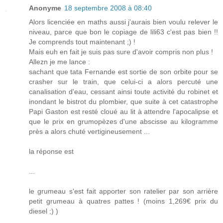
Anonyme
18 septembre 2008 à 08:40
Alors licenciée en maths aussi j'aurais bien voulu relever le
niveau, parce que bon le copiage de lili63 c'est pas bien !!
Je comprends tout maintenant ;) !
Mais euh en fait je suis pas sure d'avoir compris non plus !
Allezn je me lance :
sachant que tata Fernande est sortie de son orbite pour se
crasher sur le train, que celui-ci a alors percuté une
canalisation d'eau, cessant ainsi toute activité du robinet et
inondant le bistrot du plombier, que suite à cet catastrophe
Papi Gaston est resté cloué au lit à attendre l'apocalipse et
que le prix en grumopèzes d'une abscisse au kilogramme
près a alors chuté vertigineusement ...
la réponse est
...
le grumeau s'est fait apporter son ratelier par son arrière
petit grumeau à quatres pattes ! (moins 1,269€ prix du
diesel ;) )