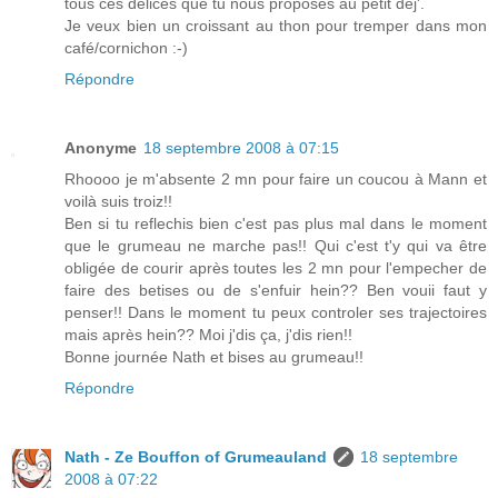
tous ces délices que tu nous proposes au petit déj'.
Je veux bien un croissant au thon pour tremper dans mon
café/cornichon :-)
Répondre
Anonyme
18 septembre 2008 à 07:15
Rhoooo je m'absente 2 mn pour faire un coucou à Mann et
voilà suis troiz!!
Ben si tu reflechis bien c'est pas plus mal dans le moment
que le grumeau ne marche pas!! Qui c'est t'y qui va être
obligée de courir après toutes les 2 mn pour l'empecher de
faire des betises ou de s'enfuir hein?? Ben vouii faut y
penser!! Dans le moment tu peux controler ses trajectoires
mais après hein?? Moi j'dis ça, j'dis rien!!
Bonne journée Nath et bises au grumeau!!
Répondre
Nath - Ze Bouffon of Grumeauland
18 septembre
2008 à 07:22