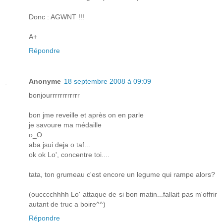
Donc : AGWNT !!!
A+
Répondre
Anonyme
18 septembre 2008 à 09:09
bonjourrrrrrrrrrrr
bon jme reveille et après on en parle
je savoure ma médaille
o_O
aba jsui deja o taf...
ok ok Lo', concentre toi....
tata, ton grumeau c'est encore un legume qui rampe alors?
(oucccchhhh Lo' attaque de si bon matin...fallait pas m'offrir
autant de truc a boire^^)
Répondre