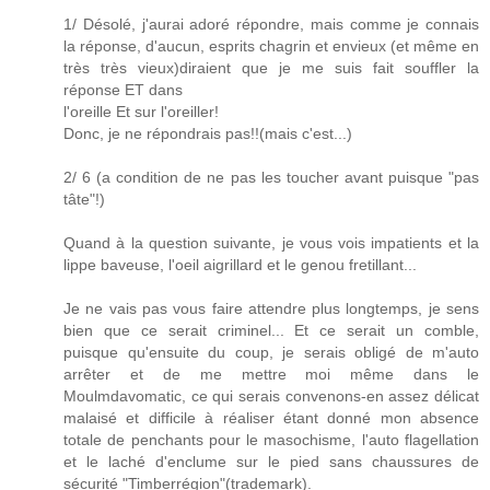
1/ Désolé, j'aurai adoré répondre, mais comme je connais
la réponse, d'aucun, esprits chagrin et envieux (et même en
très très vieux)diraient que je me suis fait souffler la
réponse ET dans
l'oreille Et sur l'oreiller!
Donc, je ne répondrais pas!!(mais c'est...)
2/
6
(a condition de ne pas les toucher avant puisque "pas
tâte"!)
Quand à la question suivante, je vous vois impatients et la
lippe baveuse, l'oeil aigrillard et le genou fretillant...
Je ne vais pas vous faire attendre plus longtemps, je sens
bien que ce serait criminel... Et ce serait un comble,
puisque qu'ensuite du coup, je serais obligé de m'auto
arrêter et de me mettre moi même dans le
Moulmdavomatic, ce qui serais convenons-en assez délicat
malaisé et difficile à réaliser étant donné mon absence
totale de penchants pour le masochisme, l'auto flagellation
et le laché d'enclume sur le pied sans chaussures de
sécurité "Timberrégion"(trademark).