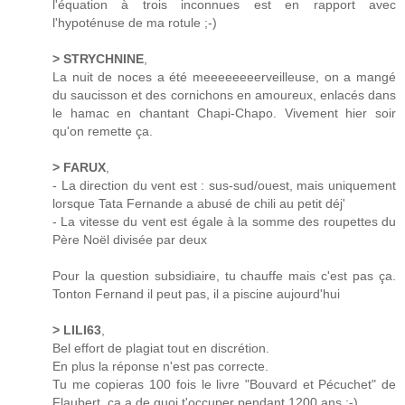
l'équation à trois inconnues est en rapport avec
l'hypoténuse de ma rotule ;-)
> STRYCHNINE
,
La nuit de noces a été meeeeeeeerveilleuse, on a mangé
du saucisson et des cornichons en amoureux, enlacés dans
le hamac en chantant Chapi-Chapo. Vivement hier soir
qu'on remette ça.
> FARUX
,
- La direction du vent est : sus-sud/ouest, mais uniquement
lorsque Tata Fernande a abusé de chili au petit déj'
- La vitesse du vent est égale à la somme des roupettes du
Père Noël divisée par deux
Pour la question subsidiaire, tu chauffe mais c'est pas ça.
Tonton Fernand il peut pas, il a piscine aujourd'hui
> LILI63
,
Bel effort de plagiat tout en discrétion.
En plus la réponse n'est pas correcte.
Tu me copieras 100 fois le livre "Bouvard et Pécuchet" de
Flaubert, ça a de quoi t'occuper pendant 1200 ans :-)