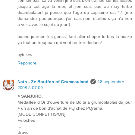
t'en fait pas, ca va venir! jme suis bien trainée sur les fesses
jusqu'a cet age la moi, et j'en suis pas au may turbo
deambulator! je pense que l'age du capitaine est 47 (me
demandez pas pourquoi j'en sais rien, d'ailleurs ça n'a rien
a voir avec le sujet du jour!)
bonne journée les genss, faut aller choper le bus la ouske
ya tout un troupeau qui veut rentrer dedans!
oytekrw
Répondre
Nath - Ze Bouffon of Grumeauland
18 septembre
2008 à 07:09
> SANJURO
,
Médaillée d'Or d'ouverture de Boîte à grumoblablas du jour
+ un an de bon d'achat de PQ chez PQrama.
[MODE CONFETTIS/ON]
Féloches
...
Bravo