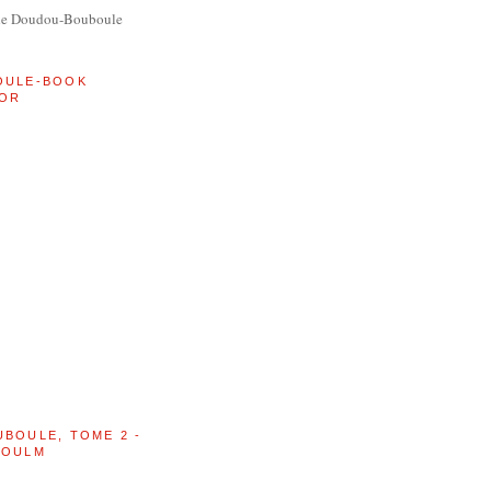
de Doudou-Bouboule
OULE-BOOK
OR
UBOULE, TOME 2 -
BOULM