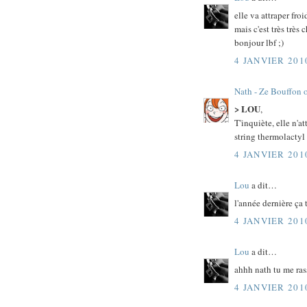
elle va attraper froi
mais c'est très très 
bonjour lbf ;)
4 JANVIER 201
Nath - Ze Bouffon 
> LOU
,
T'inquiète, elle n'at
string thermolactyl 
4 JANVIER 201
Lou
a dit…
l'année dernière ça 
4 JANVIER 201
Lou
a dit…
ahhh nath tu me rass
4 JANVIER 201