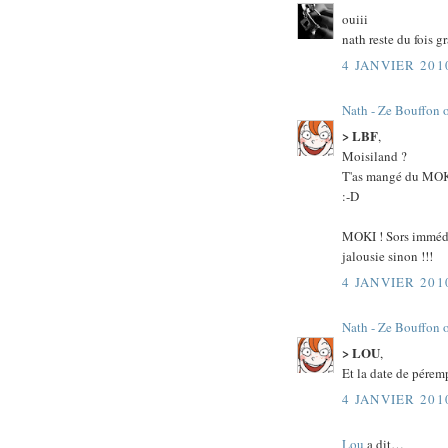
ouiii
nath reste du fois gr
4 JANVIER 201
Nath - Ze Bouffon 
> LBF
,
Moisiland ?
T'as mangé du MOKI 
:-D
MOKI ! Sors immédi
jalousie sinon !!!
4 JANVIER 201
Nath - Ze Bouffon 
> LOU
,
Et la date de pérem
4 JANVIER 201
Lou
a dit…