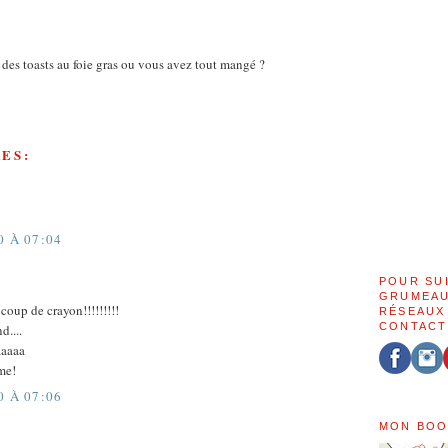
ste des toasts au foie gras ou vous avez tout mangé ?
ES:
0 À 07:04
POUR SU
GRUMEAU
coup de crayon!!!!!!!!!
RÉSEAUX
CONTACT
....
aaaaa
me!
0 À 07:06
MON BOO