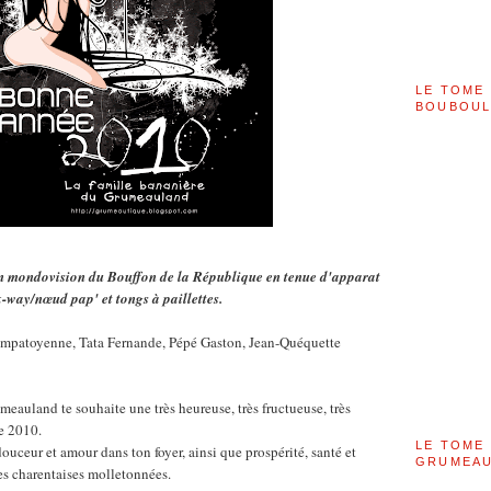
LE TOME 
BOUBOU
en mondovision du Bouffon de la République en tenue d'apparat
k-way/nœud pap' et tongs à paillettes.
mpatoyenne, Tata Fernande, Pépé Gaston, Jean-Quéquette
eauland te souhaite une très heureuse, très fructueuse, très
ée 2010.
LE TOME 
ouceur et amour dans ton foyer, ainsi que prospérité, santé et
GRUMEAU
es charentaises molletonnées.