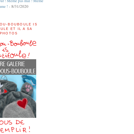
ur ! Même pas mal ! Même
mme !
- 8/31/2020
OU-BOUBOULE IS
ULE ET IL A SA
 PHOTOS