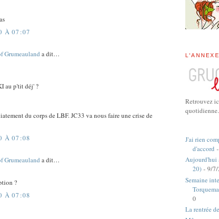
as
0 À 07:07
of Grumeauland
a dit…
L'ANNEX
au p'tit déj' ?
Retrouvez ic
quotidienne.
atement du corps de LBF. JC33 va nous faire une crise de
0 À 07:08
J'ai rien com
d'accord
-
Aujourd'hui
of Grumeauland
a dit…
20)
- 9/7
Semaine inte
ption ?
Torquema
0 À 07:08
0
La rentrée d