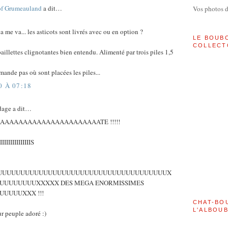
of Grumeauland
a dit…
Vos photos 
ça me va... les asticots sont livrés avec ou en option ?
LE BOUB
COLLECT
aillettes clignotantes bien entendu. Alimenté par trois piles 1,5
mande pas où sont placées les piles...
0 À 07:18
dage a dit…
AAAAAAAAAAAAAAAAAAAAAATE !!!!!
IIIIIIIIIIIIIIIS
IIIIIISOUUUUUUUUUUUUUUUUUUUUUUUUUUUUUUUUUUUUUX
UUUUUUUUXXXXX DES MEGA ENORMISSIMES
UUUUXXX !!!
CHAT-BO
L'ALBOU
 peuple adoré :)