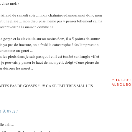
t chez moi;)
oisiland de samedi soir .... mon chatminoudamouramoi donc mon
 fait une plaie ... mon dieu j'ose meme pas y penser tellement ca ma
 voir revenir à la maison comme ca.....
e la gorge et la clavicule sur au moins 6cm, il a 5 points de suture
s ya pas de fracture, on a frolé la catastrophe ! t'as l'impression
ger comme un goret ...
ris les pieds dans je sais pas quoi et il est tombé sur l'angle vif et
, je pouvais y passer le haut de mon petit doigt) d'une pierre du
r décorer les muret...
CHAT-BO
ALBOUBO
ITES PAS DE GOSSES !!!!!! CA SE FAIT TRES MAL LES
0 À 07:27
ille a dit…