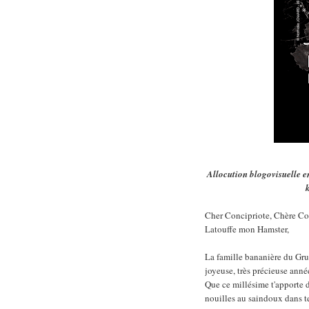
Allocution blogovisuelle 
Cher Concipriote, Chère Co
Latouffe mon Hamster,
La famille bananière du Grum
joyeuse, très précieuse ann
Que ce millésime t'apporte d
nouilles au saindoux dans t