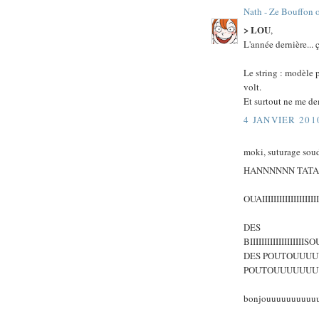
Nath - Ze Bouffon 
> LOU
,
L'année dernière... 
Le string : modèle p
volt.
Et surtout ne me de
4 JANVIER 201
moki, suturage sou
HANNNNNN TATA
OUAIIIIIIIIIIIIIIIIIIII
DES
BIIIIIIIIIIIII
DES POUTOUUUU
POUTOUUUUUUUU
bonjouuuuuuuuuuur