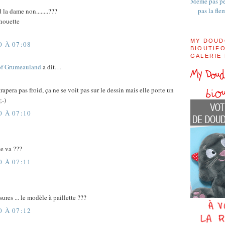
Même pas pe
pas la fle
d la dame non........???
chouette
MY DOUD
0 À 07:08
BIOUTIFO
GALERIE
of Grumeauland
a dit…
trapera pas froid, ça ne se voit pas sur le dessin mais elle porte un
;-)
0 À 07:10
te va ???
0 À 07:11
ures ... le modèle à paillette ???
0 À 07:12