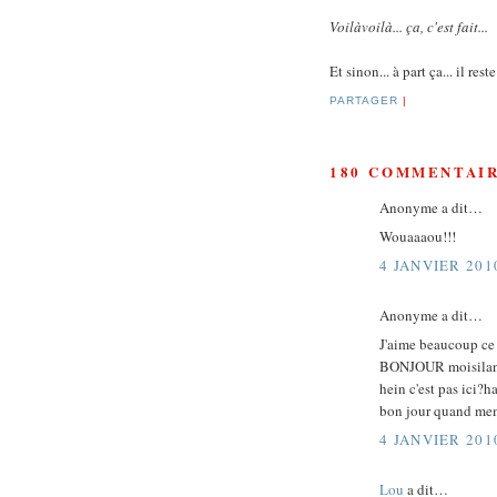
Voilàvoilà... ça, c'est fait...
Et sinon... à part ça... il re
PARTAGER
|
180 COMMENTAIR
Anonyme a dit…
Wouaaaou!!!
4 JANVIER 201
Anonyme a dit…
J'aime beaucoup ce 
BONJOUR moisiland
hein c'est pas ici?h
bon jour quand me
4 JANVIER 201
Lou
a dit…