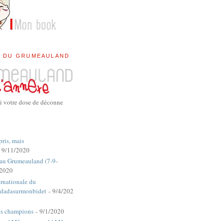
E DU GRUMEAULAND
i votre dose de déconne
pris, mais
 9/11/2020
 au Grumeauland (7-9-
/2020
rnationale du
dadasurmonbidet
- 9/4/202
es champions
- 9/1/2020