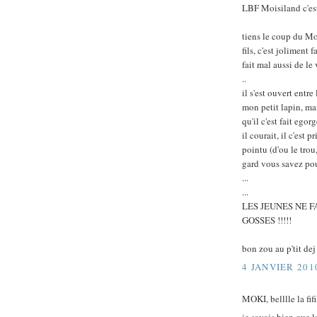
LBF Moisiland c'es
tiens le coup du M
fils, c'est joliment
fait mal aussi de le
..
il s'est ouvert entr
mon petit lapin, mai
qu'il c'est fait egor
il courait, il c'est p
pointu (d'ou le trou
gard vous savez pou
...
...
LES JEUNES NE FA
GOSSES !!!!!
bon zou au p'tit dej
4 JANVIER 201
MOKI, belllle la fif