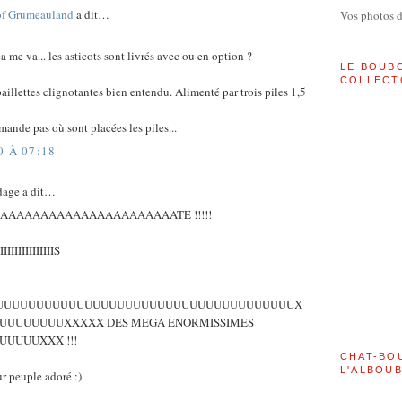
of Grumeauland
a dit…
Vos photos 
ça me va... les asticots sont livrés avec ou en option ?
LE BOUB
COLLECT
aillettes clignotantes bien entendu. Alimenté par trois piles 1,5
mande pas où sont placées les piles...
0 À 07:18
dage a dit…
AAAAAAAAAAAAAAAAAAAAAATE !!!!!
IIIIIIIIIIIIIIIS
IIIIIISOUUUUUUUUUUUUUUUUUUUUUUUUUUUUUUUUUUUUUX
UUUUUUUUXXXXX DES MEGA ENORMISSIMES
UUUUXXX !!!
CHAT-BO
L'ALBOU
 peuple adoré :)