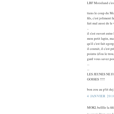
LBF Moisiland c'es
tiens le coup du M
fils, c'est joliment
fait mal aussi de le
..
il s'est ouvert entr
mon petit lapin, mai
qu'il c'est fait egor
il courait, il c'est p
pointu (d'ou le trou
gard vous savez pou
...
...
LES JEUNES NE FA
GOSSES !!!!!
bon zou au p'tit dej
4 JANVIER 201
MOKI, belllle la fif