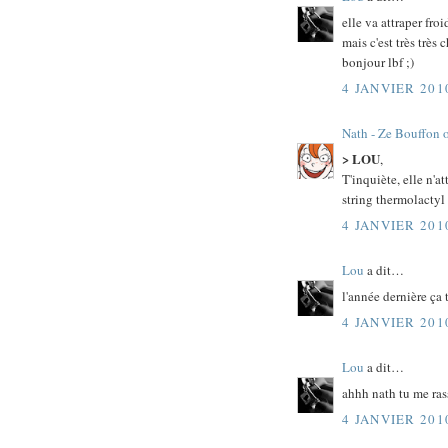
elle va attraper froi
mais c'est très très 
bonjour lbf ;)
4 JANVIER 201
Nath - Ze Bouffon 
> LOU
,
T'inquiète, elle n'at
string thermolactyl 
4 JANVIER 201
Lou
a dit…
l'année dernière ça 
4 JANVIER 201
Lou
a dit…
ahhh nath tu me rass
4 JANVIER 201