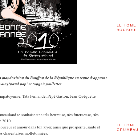
LE TOME 
BOUBOU
en mondovision du Bouffon de la République en tenue d'apparat
k-way/nœud pap' et tongs à paillettes.
mpatoyenne, Tata Fernande, Pépé Gaston, Jean-Quéquette
eauland te souhaite une très heureuse, très fructueuse, très
ée 2010.
LE TOME 
ouceur et amour dans ton foyer, ainsi que prospérité, santé et
GRUMEAU
es charentaises molletonnées.