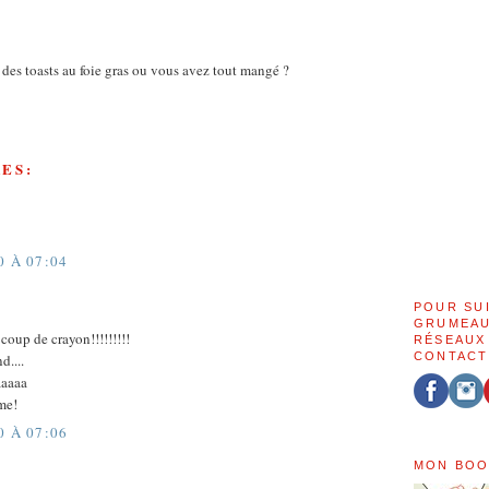
ste des toasts au foie gras ou vous avez tout mangé ?
ES:
0 À 07:04
POUR SU
GRUMEAU
coup de crayon!!!!!!!!!
RÉSEAUX
CONTACT
....
aaaaa
me!
0 À 07:06
MON BOO