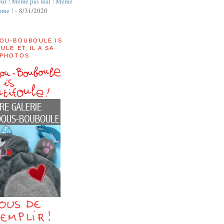
ur ! Même pas mal ! Même
mme !
- 8/31/2020
OU-BOUBOULE IS
ULE ET IL A SA
 PHOTOS