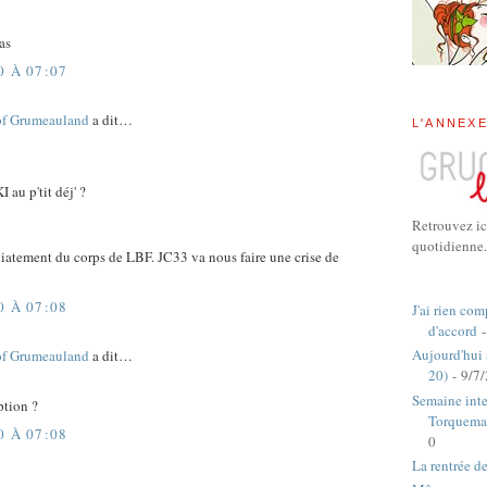
as
0 À 07:07
of Grumeauland
a dit…
L'ANNEX
au p'tit déj' ?
Retrouvez ic
quotidienne.
atement du corps de LBF. JC33 va nous faire une crise de
0 À 07:08
J'ai rien com
d'accord
-
Aujourd'hui
of Grumeauland
a dit…
20)
- 9/7
Semaine inte
ption ?
Torquema
0 À 07:08
0
La rentrée d