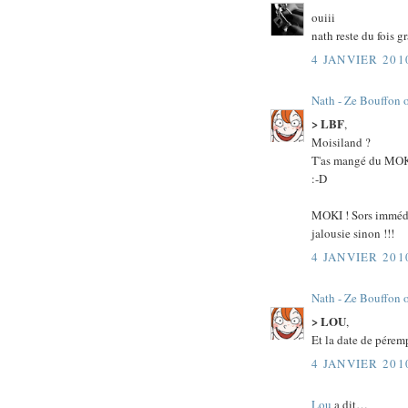
ouiii
nath reste du fois gr
4 JANVIER 201
Nath - Ze Bouffon 
> LBF
,
Moisiland ?
T'as mangé du MOKI 
:-D
MOKI ! Sors immédi
jalousie sinon !!!
4 JANVIER 201
Nath - Ze Bouffon 
> LOU
,
Et la date de pérem
4 JANVIER 201
Lou
a dit…