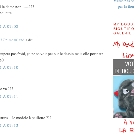
Même pas pe
pas la fle
d la dame non........???
chouette
MY DOUD
0 À 07:08
BIOUTIFO
GALERIE
of Grumeauland
a dit…
trapera pas froid, ça ne se voit pas sur le dessin mais elle porte un
;-)
0 À 07:10
te va ???
0 À 07:11
ures ... le modèle à paillette ???
0 À 07:12