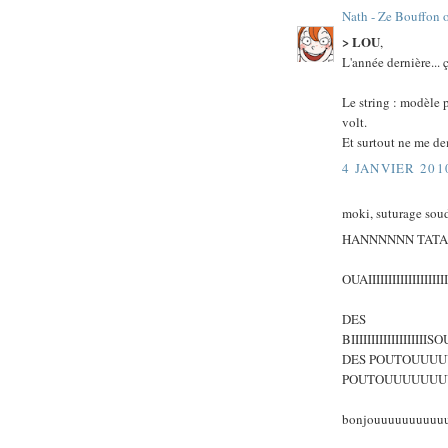
Nath - Ze Bouffon 
> LOU
,
L'année dernière... 
Le string : modèle p
volt.
Et surtout ne me de
4 JANVIER 201
moki, suturage sou
HANNNNNN TATA
OUAIIIIIIIIIIIIIIIIIIII
DES
BIIIIIIIIIIIII
DES POUTOUUUU
POUTOUUUUUUUU
bonjouuuuuuuuuuur