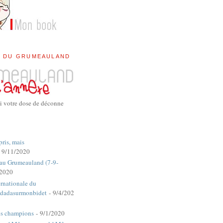
E DU GRUMEAULAND
i votre dose de déconne
pris, mais
 9/11/2020
 au Grumeauland (7-9-
/2020
rnationale du
dadasurmonbidet
- 9/4/202
es champions
- 9/1/2020