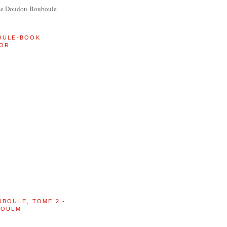
de Doudou-Bouboule
OULE-BOOK
OR
UBOULE, TOME 2 -
BOULM