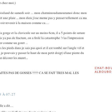
t chez moi;)
oisiland de samedi soir .... mon chatminoudamouramoi donc mon
 fait une plaie ... mon dieu j'ose meme pas y penser tellement ca ma
 voir revenir à la maison comme ca.....
e la gorge et la clavicule sur au moins 6cm, il a 5 points de suture
s ya pas de fracture, on a frolé la catastrophe ! t'as l'impression
ger comme un goret ...
ris les pieds dans je sais pas quoi et il est tombé sur l'angle vif et
, je pouvais y passer le haut de mon petit doigt) d'une pierre du
r décorer les muret...
CHAT-BO
ALBOUBO
ITES PAS DE GOSSES !!!!!! CA SE FAIT TRES MAL LES
0 À 07:27
ille a dit…