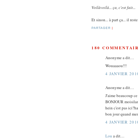
Voilàvoilà... ça, c'est fait...
Et sinon... à part ça... il re
PARTAGER
|
180 COMMENTAIR
Anonyme a dit…
Wouaaaou!!!
4 JANVIER 201
Anonyme a dit…
J'aime beaucoup ce 
BONJOUR moisiland
hein c'est pas ici?h
bon jour quand me
4 JANVIER 201
Lou
a dit…