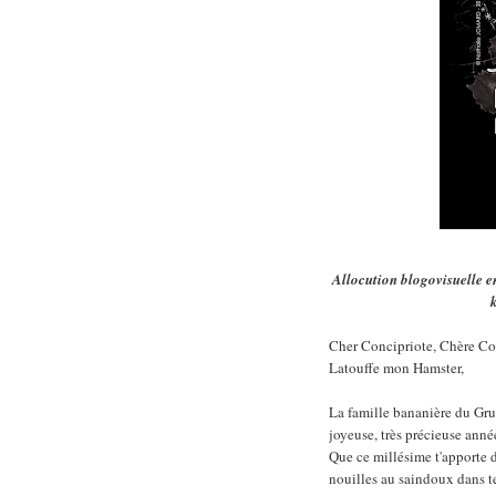
Allocution blogovisuelle 
Cher Concipriote, Chère Co
Latouffe mon Hamster,
La famille bananière du Grum
joyeuse, très précieuse ann
Que ce millésime t'apporte d
nouilles au saindoux dans t