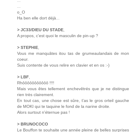
...
...
o_O
Ha ben elle dort déjà...
> JC33/DIEU DU STADE
,
A propos, c'est quoi le masculin de pin-up ?
> STEPHIE
,
Vous me manquâtes itou tas de grumeaulandais de mon
coeur.
Suis contente de vous relire en clavier et en os :-)
> LBF
,
Rhôôôôôôôôôôô !!!!
Mais vous êtes tellement enchevêtrés que je ne distingue
rien très clairement.
En tout cas, une chose est sûre, t'as le gros orteil gauche
de MOKI qui te taquine le fond de la narine droite.
Alors surtout n'éternue pas !
> BRUNOCOCO
Le Bouffon te souhaite une année pleine de belles surprises