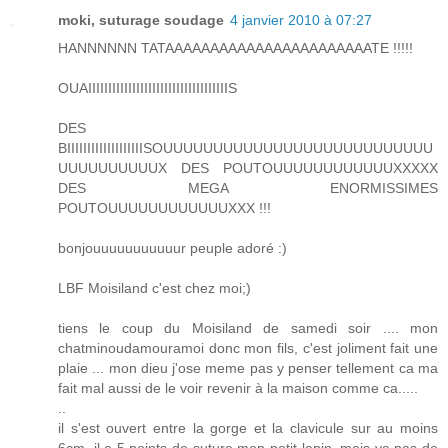
moki, suturage soudage
4 janvier 2010 à 07:27
HANNNNNN TATAAAAAAAAAAAAAAAAAAAAAAATE !!!!!
OUAIIIIIIIIIIIIIIIIIIIIIIIIIIIIIIIIIIIS
DES
BIIIIIIIIIIIIIIIIIIISOUUUUUUUUUUUUUUUUUUUUUUUUUUU
UUUUUUUUUUX DES POUTOUUUUUUUUUUUUXXXXX
DES MEGA ENORMISSIMES
POUTOUUUUUUUUUUUUXXX !!!
bonjouuuuuuuuuuur peuple adoré :)
LBF Moisiland c'est chez moi;)
tiens le coup du Moisiland de samedi soir .... mon
chatminoudamouramoi donc mon fils, c'est joliment fait une
plaie ... mon dieu j'ose meme pas y penser tellement ca ma
fait mal aussi de le voir revenir à la maison comme ca.....
..
il s'est ouvert entre la gorge et la clavicule sur au moins
6cm, il a 5 points de suture mon petit lapin, mais ya pas de