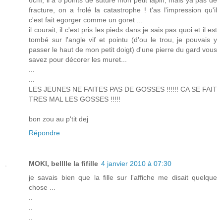
fracture, on a frolé la catastrophe ! t'as l'impression qu'il
c'est fait egorger comme un goret ...
il courait, il c'est pris les pieds dans je sais pas quoi et il est
tombé sur l'angle vif et pointu (d'ou le trou, je pouvais y
passer le haut de mon petit doigt) d'une pierre du gard vous
savez pour décorer les muret...
...
...
LES JEUNES NE FAITES PAS DE GOSSES !!!!!! CA SE FAIT
TRES MAL LES GOSSES !!!!!
bon zou au p'tit dej
Répondre
MOKI, belllle la fifille
4 janvier 2010 à 07:30
je savais bien que la fille sur l'affiche me disait quelque
chose ...
..
..
..