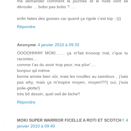
me demander comment la journée et le nuits vont se
dérouler ... bobo pas bobo ? ....
enfin faites des gosses car quand ça rigole c'est top :-)))
Répondre
Anonyme
4 janvier 2010 à 09:33
OOOOHHHH! MOKI........ ça m'fait troooop mal, c'que tu
racontes....
comme t'as du avoir trop peur, ma pôvr'.....
bonjour qd même
bonne année bien sûr, mais les nouilles au saindoux... j'sais
pas why, mais ça m'inspire moyen, moyen!!!!!( oui, j'suis
polie-glotte!)
très bô dessin, quel oeil de biche!!
Répondre
MOKI SUPER WARRIOR FICELLE A ROTI ET SCOTCH !
4
janvier 2010 à 09:40