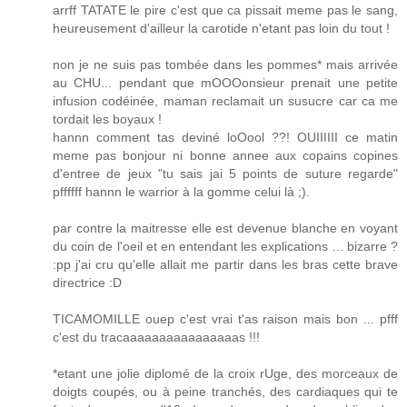
arrff TATATE le pire c'est que ca pissait meme pas le sang,
heureusement d'ailleur la carotide n'etant pas loin du tout !
non je ne suis pas tombée dans les pommes* mais arrivée
au CHU... pendant que mOOOonsieur prenait une petite
infusion codéinée, maman reclamait un susucre car ca me
tordait les boyaux !
hannn comment tas deviné loOool ??! OUIIIIII ce matin
meme pas bonjour ni bonne annee aux copains copines
d'entree de jeux "tu sais jai 5 points de suture regarde"
pffffff hannn le warrior à la gomme celui là ;).
par contre la maitresse elle est devenue blanche en voyant
du coin de l'oeil et en entendant les explications ... bizarre ?
:pp j'ai cru qu'elle allait me partir dans les bras cette brave
directrice :D
TICAMOMILLE ouep c'est vrai t'as raison mais bon ... pfff
c'est du tracaaaaaaaaaaaaaaaas !!!
*etant une jolie diplomé de la croix rUge, des morceaux de
doigts coupés, ou à peine tranchés, des cardiaques qui te