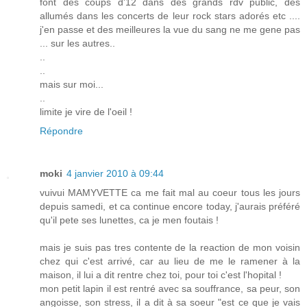
font des coups d'12 dans des grands rdv public, des
allumés dans les concerts de leur rock stars adorés etc ....
j'en passe et des meilleures la vue du sang ne me gene pas
... sur les autres..
..
..
mais sur moi...
..
limite je vire de l'oeil !
Répondre
moki
4 janvier 2010 à 09:44
vuivui MAMYVETTE ca me fait mal au coeur tous les jours
depuis samedi, et ca continue encore today, j'aurais préféré
qu'il pete ses lunettes, ca je men foutais !
mais je suis pas tres contente de la reaction de mon voisin
chez qui c'est arrivé, car au lieu de me le ramener à la
maison, il lui a dit rentre chez toi, pour toi c'est l'hopital !
mon petit lapin il est rentré avec sa souffrance, sa peur, son
angoisse, son stress, il a dit à sa soeur "est ce que je vais