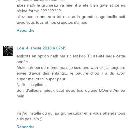
alors nath le grumeau va bien il a ete bien gate et toi en
pleine forme ?????????
allez bonne annee a toi et que la grande dagadouille soit
avec vous tous et nos crapotos d'amour
Répondre
Lou
4 janvier 2010 à 07:49
asticots en option nath mais c'est kdo Tu as été sage cette
année.
Moki.. ah oui qd même mais je suis une warrior j'ai toujours
envie d'avoir des enfants... le pauvre chou il a du avoir
super mal et toi super peur.
Nath , les piles....
Bon d'ailleurs mieux vaut deux fois qu'une BOnne Année
hein
Ps j'ai installé du gui au grumeaubar et je vous attends tous
suis pas loin ;)
Répondre