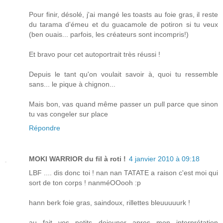
Pour finir, désolé, j'ai mangé les toasts au foie gras, il reste
du tarama d'émeu et du guacamole de potiron si tu veux
(ben ouais... parfois, les créateurs sont incompris!)
Et bravo pour cet autoportrait très réussi !
Depuis le tant qu'on voulait savoir à, quoi tu ressemble
sans... le pique à chignon...
Mais bon, vas quand même passer un pull parce que sinon
tu vas congeler sur place
Répondre
MOKI WARRIOR du fil à roti !
4 janvier 2010 à 09:18
LBF .... dis donc toi ! nan nan TATATE a raison c'est moi qui
sort de ton corps ! nanméOOooh :p
hann berk foie gras, saindoux, rillettes bleuuuuurk !
au fait vos petits dejeuner apres mon interprétation