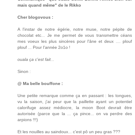
mais quand même" de le Rikko
Cher blogovous :
A l'instar de notre égérie, notre muse, notre pépite de
chocolat etc... Je me permet de vous transmettre céans
mes voeux les plus sincères pour l'âne et deux .... plouf
plouf ... Pour l'année 2o1o !
ouala ça c'est fait...
Sinon :
@ Ma belle bouffone :
Une petite remarque comme ça en passant : les tongues,
vu la saison, j'ai peur que la paillette ayant un potentiel
calorifuge assez médiocre, la moon Boot devrait être
autorisée (parce que la ... ça pince... on va perdre des
arpions !!!)
Et les nouilles au saindoux... c'est pô un peu gras ???