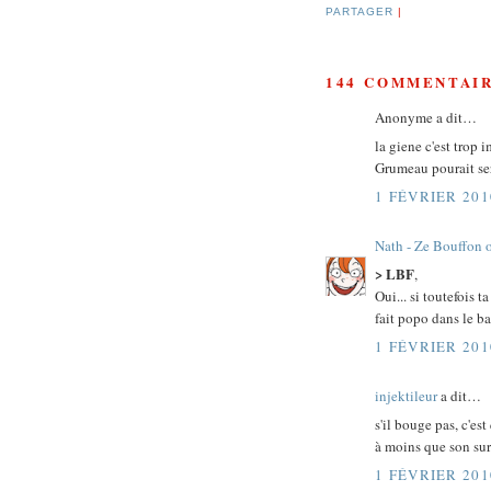
PARTAGER
|
144 COMMENTAIR
Anonyme a dit…
la giene c'est trop im
Grumeau pourait se
1 FÉVRIER 201
Nath - Ze Bouffon 
> LBF
,
Oui... si toutefois
fait popo dans le bai
1 FÉVRIER 201
injektileur
a dit…
s'il bouge pas, c'e
à moins que son sur
1 FÉVRIER 201