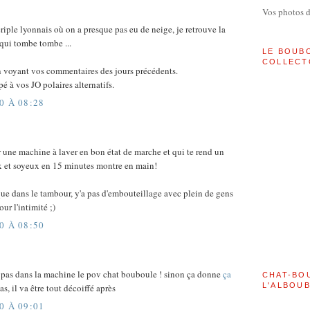
Vos photos 
ple lyonnais où on a presque pas eu de neige, je retrouve la
qui tombe tombe ...
LE BOUB
COLLECT
 en voyant vos commentaires des jours précédents.
pé à vos JO polaires alternatifs.
0 À 08:28
ir une machine à laver en bon état de marche et qui te rend un
 et soyeux en 15 minutes montre en main!
 que dans le tambour, y'a pas d'embouteillage avec plein de gens
ur l'intimité ;)
0 À 08:50
 pas dans la machine le pov chat bouboule ! sinon ça donne
ça
CHAT-BO
L'ALBOU
s, il va être tout décoiffé après
0 À 09:01