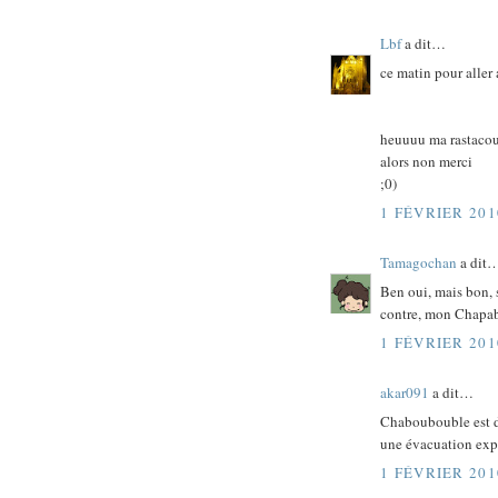
Lbf
a dit…
ce matin pour aller 
heuuuu ma rastacouet
alors non merci
;0)
1 FÉVRIER 201
Tamagochan
a dit
Ben oui, mais bon, 
contre, mon Chapabo
1 FÉVRIER 201
akar091
a dit…
Chaboubouble est d'
une évacuation expr
1 FÉVRIER 201