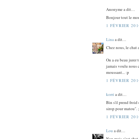
Anonyme a dit…
Bonjour tout le mo
1 FÉVRIER 201
Lina
a dit…
Chez nous, le chat a
On a eu beau jurer t
jamais voulu nous c
moussant... :p
1 FÉVRIER 201
korri
a dit…
Bin s'il prend froid
sirop pour matou". ;
1 FÉVRIER 201
Lou
a dit…
Non mais c'est chat 