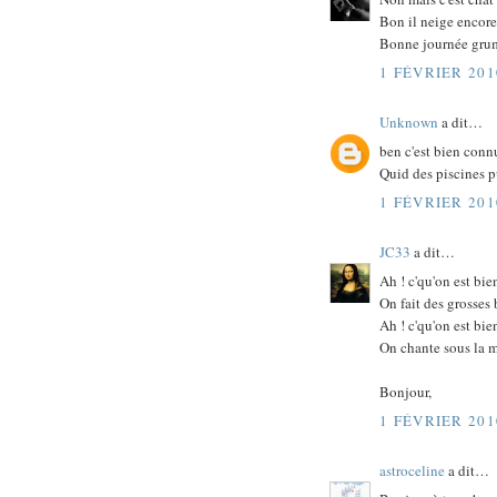
Bon il neige encore
Bonne journée gru
1 FÉVRIER 201
Unknown
a dit…
ben c'est bien connu
Quid des piscines 
1 FÉVRIER 201
JC33
a dit…
Ah ! c'qu'on est bi
On fait des grosses
Ah ! c'qu'on est bi
On chante sous la m
Bonjour,
1 FÉVRIER 201
astroceline
a dit…