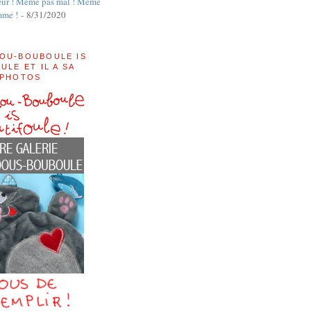
ur ! Même pas mal ! Même
mme !
- 8/31/2020
OU-BOUBOULE IS
ULE ET IL A SA
 PHOTOS