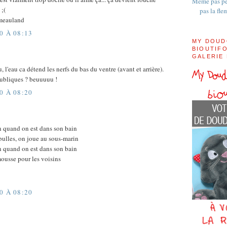
Même pas pe
 ;(
pas la fle
meauland
0 À 08:13
MY DOUD
BIOUTIFO
GALERIE
, l'eau ca détend les nerfs du bas du ventre (avant et arrière).
publiques ? beuuuuu !
0 À 08:20
en quand on est dans son bain
 bulles, on joue au sous-marin
en quand on est dans son bain
ousse pour les voisins
0 À 08:20