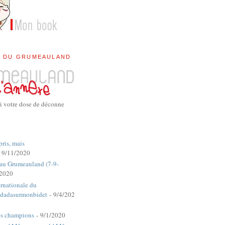
E DU GRUMEAULAND
i votre dose de déconne
pris, mais
 9/11/2020
 au Grumeauland (7-9-
/2020
rnationale du
dadasurmonbidet
- 9/4/202
es champions
- 9/1/2020