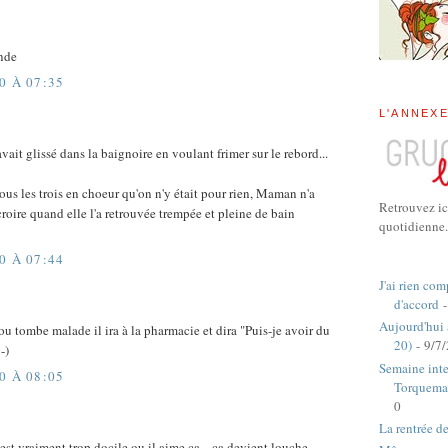
nde
0 À 07:35
L'ANNEX
vait glissé dans la baignoire en voulant frimer sur le rebord...
ous les trois en choeur qu'on n'y était pour rien, Maman n'a
Retrouvez ic
roire quand elle l'a retrouvée trempée et pleine de bain
quotidienne.
0 À 07:44
J'ai rien com
d'accord
-
Aujourd'hui
 ou tombe malade il ira à la pharmacie et dira "Puis-je avoir du
20)
- 9/7
-)
Semaine inte
0 À 08:05
Torquema
0
La rentrée d
est vraiment trop docile ou il aime ça... ça devient louche