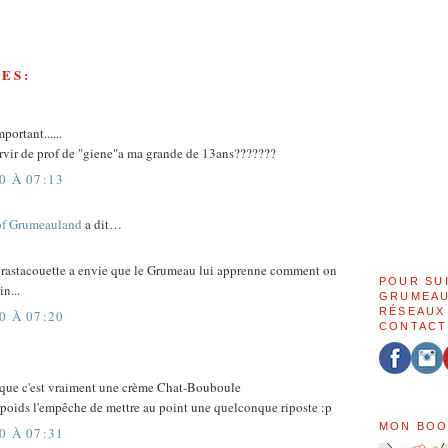
ES:
portant......
rvir de prof de "giene"a ma grande de 13ans???????
0 À 07:13
of Grumeauland
a dit…
 ta rastacouette a envie que le Grumeau lui apprenne comment on
POUR SU
n...
GRUMEAU
RÉSEAUX
0 À 07:20
CONTACT
st que c'est vraiment une crème Chat-Bouboule
poids l'empêche de mettre au point une quelconque riposte :p
MON BOO
0 À 07:31