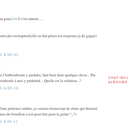
au pain,
Lbf
il c'est amusé......
te,des crottaplouf,elle en fait plus(c'est toujours ça de gagné)
0 À 09:02
…
si Chatbouboule y puduku, faut bien faire quelque chose... Par
CHAT-BO
uboule à moi y pudubek... Quelle est la solution...?
ALBOUBO
0 À 09:10
une patience infinie, je connais beaucoup de chats qui feraient
ess du bouillon (c'est peut être pour la giène ^_^)
0 À 09:11