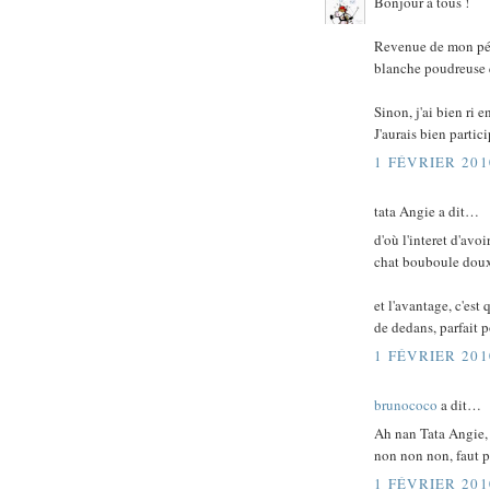
Bonjour à tous !
Revenue de mon péri
blanche poudreuse 
Sinon, j'ai bien ri
J'aurais bien partici
1 FÉVRIER 201
tata Angie a dit…
d'où l'interet d'avo
chat bouboule doux
et l'avantage, c'est
de dedans, parfait po
1 FÉVRIER 201
brunococo
a dit…
Ah nan Tata Angie,
non non non, faut pa
1 FÉVRIER 201