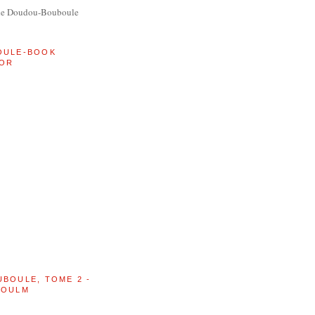
de Doudou-Bouboule
OULE-BOOK
OR
UBOULE, TOME 2 -
BOULM