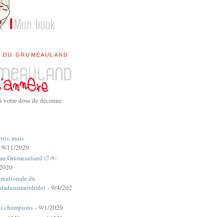
E DU GRUMEAULAND
i votre dose de déconne
pris, mais
 9/11/2020
 au Grumeauland (7-9-
/2020
rnationale du
dadasurmonbidet
- 9/4/202
es champions
- 9/1/2020