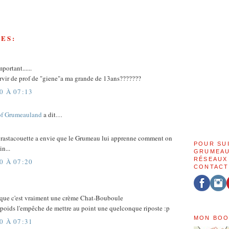
ES:
portant......
rvir de prof de "giene"a ma grande de 13ans???????
0 À 07:13
of Grumeauland
a dit…
 ta rastacouette a envie que le Grumeau lui apprenne comment on
POUR SU
n...
GRUMEAU
RÉSEAUX
0 À 07:20
CONTACT
st que c'est vraiment une crème Chat-Bouboule
poids l'empêche de mettre au point une quelconque riposte :p
MON BOO
0 À 07:31