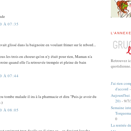
nde
0 À 07:35
L'ANNEX
vait glissé dans la baignoire en voulant frimer sur le rebord...
ous les trois en choeur qu'on n'y était pour rien, Maman n'a
Retrouvez ic
roire quand elle l'a retrouvée trempée et pleine de bain
quotidienne.
0 À 07:44
J'ai rien com
d'accord
-
Aujourd'hui
 ou tombe malade il ira à la pharmacie et dira "Puis-je avoir du
20)
- 9/7
-)
Semaine inte
0 À 08:05
Torquema
0
La rentrée d
est vraiment trop docile ou il aime ça... ça devient louche