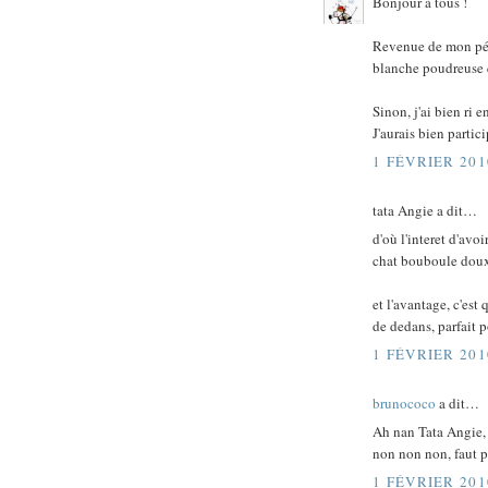
Bonjour à tous !
Revenue de mon péri
blanche poudreuse 
Sinon, j'ai bien ri
J'aurais bien partici
1 FÉVRIER 201
tata Angie a dit…
d'où l'interet d'avo
chat bouboule doux
et l'avantage, c'est
de dedans, parfait po
1 FÉVRIER 201
brunococo
a dit…
Ah nan Tata Angie,
non non non, faut pa
1 FÉVRIER 201