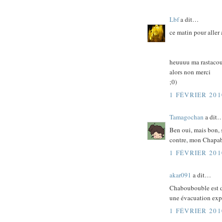
Lbf
a dit…
ce matin pour aller 
heuuuu ma rastacouet
alors non merci
;0)
1 FÉVRIER 201
Tamagochan
a dit
Ben oui, mais bon, 
contre, mon Chapabo
1 FÉVRIER 201
akar091
a dit…
Chaboubouble est d'
une évacuation expr
1 FÉVRIER 201