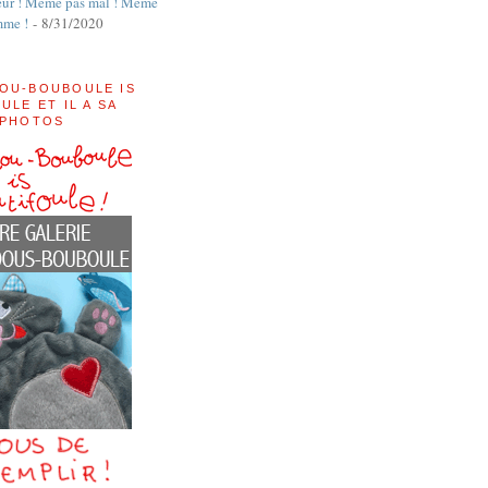
ur ! Même pas mal ! Même
mme !
- 8/31/2020
OU-BOUBOULE IS
ULE ET IL A SA
 PHOTOS