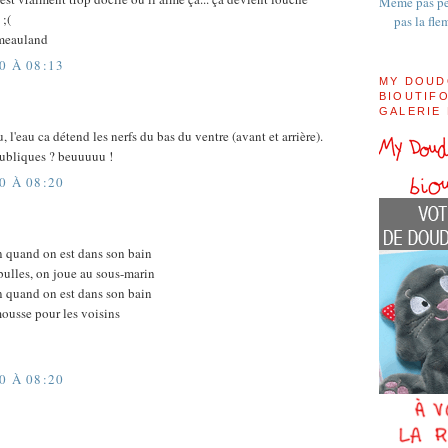
Même pas pe
 ;(
pas la fle
meauland
0 À 08:13
MY DOUD
BIOUTIFO
GALERIE
, l'eau ca détend les nerfs du bas du ventre (avant et arrière).
publiques ? beuuuuu !
0 À 08:20
en quand on est dans son bain
 bulles, on joue au sous-marin
en quand on est dans son bain
ousse pour les voisins
0 À 08:20