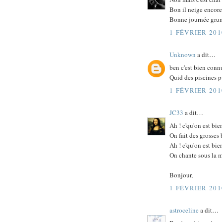
Bon il neige encore
Bonne journée gru
1 FÉVRIER 201
Unknown
a dit…
ben c'est bien connu
Quid des piscines 
1 FÉVRIER 201
JC33
a dit…
Ah ! c'qu'on est bi
On fait des grosses
Ah ! c'qu'on est bi
On chante sous la m
Bonjour,
1 FÉVRIER 201
astroceline
a dit…