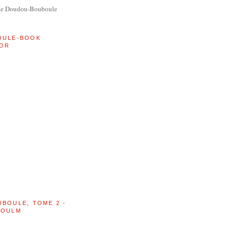
de Doudou-Bouboule
OULE-BOOK
OR
UBOULE, TOME 2 -
BOULM