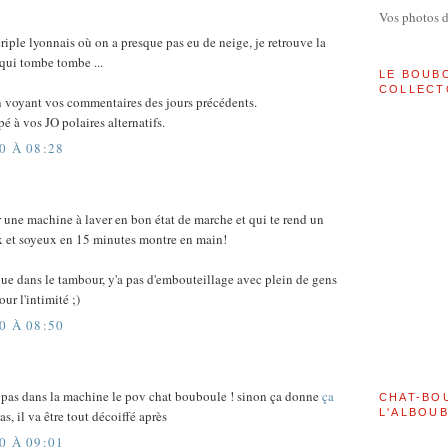
Vos photos 
ple lyonnais où on a presque pas eu de neige, je retrouve la
qui tombe tombe ...
LE BOUB
COLLECT
 en voyant vos commentaires des jours précédents.
pé à vos JO polaires alternatifs.
0 À 08:28
ir une machine à laver en bon état de marche et qui te rend un
 et soyeux en 15 minutes montre en main!
 que dans le tambour, y'a pas d'embouteillage avec plein de gens
ur l'intimité ;)
0 À 08:50
 pas dans la machine le pov chat bouboule ! sinon ça donne
ça
CHAT-BO
L'ALBOU
s, il va être tout décoiffé après
0 À 09:01