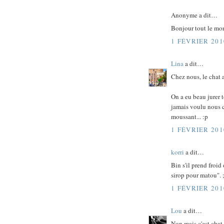
Anonyme a dit…
Bonjour tout le mo
1 FÉVRIER 201
Lina
a dit…
Chez nous, le chat a
On a eu beau jurer t
jamais voulu nous c
moussant... :p
1 FÉVRIER 201
korri
a dit…
Bin s'il prend froid
sirop pour matou". ;
1 FÉVRIER 201
Lou
a dit…
Non mais c'est chat 