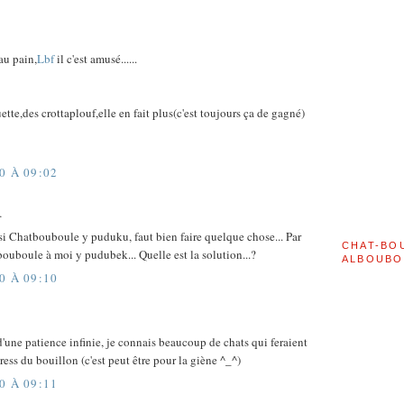
au pain,
Lbf
il c'est amusé......
te,des crottaplouf,elle en fait plus(c'est toujours ça de gagné)
0 À 09:02
…
si Chatbouboule y puduku, faut bien faire quelque chose... Par
CHAT-BO
uboule à moi y pudubek... Quelle est la solution...?
ALBOUBO
0 À 09:10
une patience infinie, je connais beaucoup de chats qui feraient
ess du bouillon (c'est peut être pour la giène ^_^)
0 À 09:11