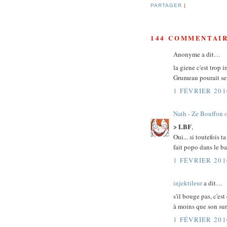
PARTAGER
|
144 COMMENTAIR
Anonyme a dit…
la giene c'est trop im
Grumeau pourait se
1 FÉVRIER 201
Nath - Ze Bouffon 
> LBF
,
Oui... si toutefois
fait popo dans le bai
1 FÉVRIER 201
injektileur
a dit…
s'il bouge pas, c'e
à moins que son sur
1 FÉVRIER 201