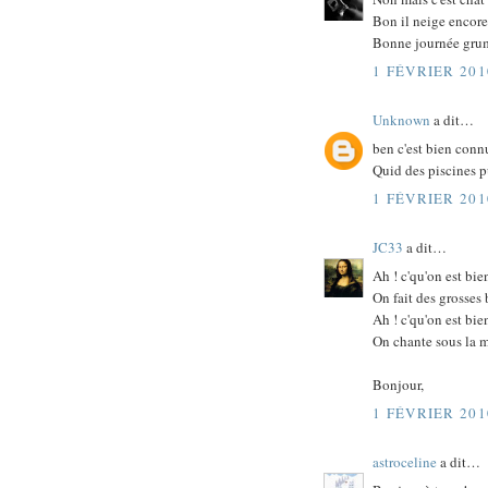
Bon il neige encore
Bonne journée gru
1 FÉVRIER 201
Unknown
a dit…
ben c'est bien connu
Quid des piscines 
1 FÉVRIER 201
JC33
a dit…
Ah ! c'qu'on est bi
On fait des grosses
Ah ! c'qu'on est bi
On chante sous la m
Bonjour,
1 FÉVRIER 201
astroceline
a dit…