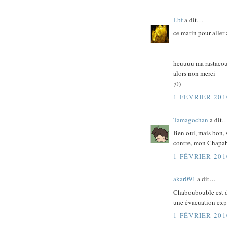
Lbf
a dit…
ce matin pour aller 
heuuuu ma rastacouet
alors non merci
;0)
1 FÉVRIER 201
Tamagochan
a dit
Ben oui, mais bon, 
contre, mon Chapabo
1 FÉVRIER 201
akar091
a dit…
Chaboubouble est d'
une évacuation expr
1 FÉVRIER 201