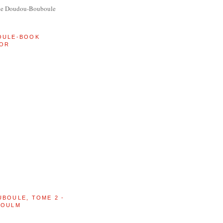
de Doudou-Bouboule
OULE-BOOK
OR
UBOULE, TOME 2 -
BOULM