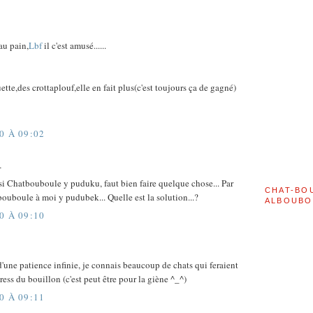
au pain,
Lbf
il c'est amusé......
te,des crottaplouf,elle en fait plus(c'est toujours ça de gagné)
0 À 09:02
…
si Chatbouboule y puduku, faut bien faire quelque chose... Par
CHAT-BO
uboule à moi y pudubek... Quelle est la solution...?
ALBOUBO
0 À 09:10
une patience infinie, je connais beaucoup de chats qui feraient
ess du bouillon (c'est peut être pour la giène ^_^)
0 À 09:11