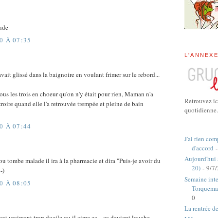
nde
0 À 07:35
L'ANNEX
vait glissé dans la baignoire en voulant frimer sur le rebord...
ous les trois en choeur qu'on n'y était pour rien, Maman n'a
Retrouvez ic
roire quand elle l'a retrouvée trempée et pleine de bain
quotidienne.
0 À 07:44
J'ai rien com
d'accord
-
Aujourd'hui
 ou tombe malade il ira à la pharmacie et dira "Puis-je avoir du
20)
- 9/7
-)
Semaine inte
0 À 08:05
Torquema
0
La rentrée d
est vraiment trop docile ou il aime ça... ça devient louche