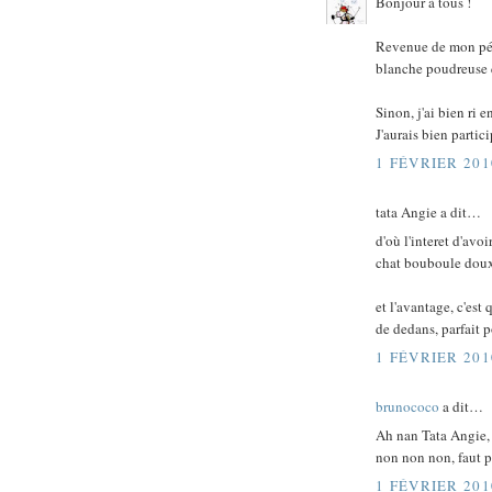
Bonjour à tous !
Revenue de mon péri
blanche poudreuse 
Sinon, j'ai bien ri
J'aurais bien partici
1 FÉVRIER 201
tata Angie a dit…
d'où l'interet d'avo
chat bouboule doux
et l'avantage, c'est
de dedans, parfait po
1 FÉVRIER 201
brunococo
a dit…
Ah nan Tata Angie,
non non non, faut pa
1 FÉVRIER 201