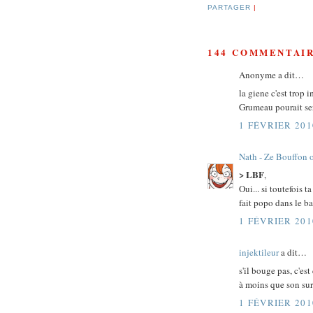
PARTAGER
|
144 COMMENTAIR
Anonyme a dit…
la giene c'est trop im
Grumeau pourait se
1 FÉVRIER 201
Nath - Ze Bouffon 
> LBF
,
Oui... si toutefois
fait popo dans le bai
1 FÉVRIER 201
injektileur
a dit…
s'il bouge pas, c'e
à moins que son sur
1 FÉVRIER 201