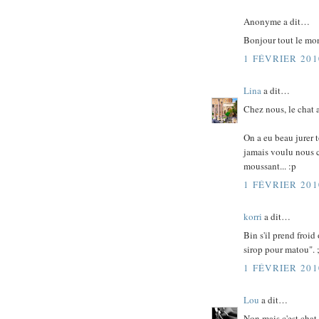
Anonyme a dit…
Bonjour tout le mo
1 FÉVRIER 201
Lina
a dit…
Chez nous, le chat a
On a eu beau jurer t
jamais voulu nous c
moussant... :p
1 FÉVRIER 201
korri
a dit…
Bin s'il prend froid
sirop pour matou". ;
1 FÉVRIER 201
Lou
a dit…
Non mais c'est chat 