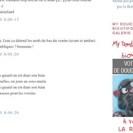
Même pas pe
 ;(
pas la fle
meauland
0 À 08:13
MY DOUD
BIOUTIFO
GALERIE
, l'eau ca détend les nerfs du bas du ventre (avant et arrière).
publiques ? beuuuuu !
0 À 08:20
en quand on est dans son bain
 bulles, on joue au sous-marin
en quand on est dans son bain
ousse pour les voisins
0 À 08:20