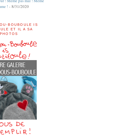
ur ! Même pas mal ! Même
mme !
- 8/31/2020
OU-BOUBOULE IS
ULE ET IL A SA
 PHOTOS