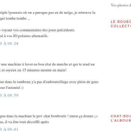
Vos photos 
ple lyonnais où on a presque pas eu de neige, je retrouve la
qui tombe tombe ...
LE BOUB
COLLECT
 en voyant vos commentaires des jours précédents.
pé à vos JO polaires alternatifs.
0 À 08:28
ir une machine à laver en bon état de marche et qui te rend un
 et soyeux en 15 minutes montre en main!
 que dans le tambour, y'a pas d'embouteillage avec plein de gens
ur l'intimité ;)
0 À 08:50
 pas dans la machine le pov chat bouboule ! sinon ça donne
ça
CHAT-BO
L'ALBOU
s, il va être tout décoiffé après
0 À 09:01