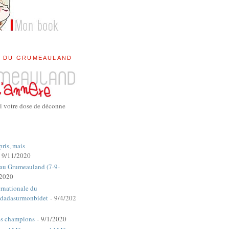
E DU GRUMEAULAND
i votre dose de déconne
pris, mais
 9/11/2020
 au Grumeauland (7-9-
/2020
rnationale du
dadasurmonbidet
- 9/4/202
es champions
- 9/1/2020