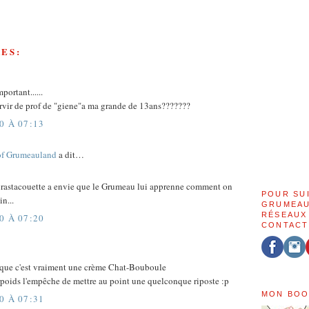
ES:
portant......
rvir de prof de "giene"a ma grande de 13ans???????
0 À 07:13
of Grumeauland
a dit…
 ta rastacouette a envie que le Grumeau lui apprenne comment on
POUR SU
n...
GRUMEAU
RÉSEAUX
0 À 07:20
CONTACT
st que c'est vraiment une crème Chat-Bouboule
poids l'empêche de mettre au point une quelconque riposte :p
MON BOO
0 À 07:31