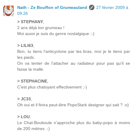
Nath - Ze Bouffon of Grumeauland
27 février 2009 à
09:26
> STEPHANY
,
2 ans déjà ton grumeau !
Moi aussi je suis du genre nostalgique :-)
> LILI63
,
Bon, tu tiens l'anticyclone par les bras, moi je le tiens par
les pieds.
On va tenter de l'attacher au radiateur pour pas qu'il se
fasse la malle.
> STEPHACINE
,
C'est plus chatoyant effectivement ;-)
> JC33
,
Oh oui et il finira peut-être PopoStark designer qui sait ? :o)
> LOU
,
Le Chat-Bouboule n'approche plus du baby-popo à moins
de 200 mètres :-)