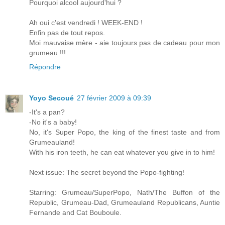
Pourquoi alcool aujourd'hui ?
Ah oui c'est vendredi ! WEEK-END !
Enfin pas de tout repos.
Moi mauvaise mère - aie toujours pas de cadeau pour mon
grumeau !!!
Répondre
Yoyo Secoué
27 février 2009 à 09:39
-It's a pan?
-No it's a baby!
No, it's Super Popo, the king of the finest taste and from
Grumeauland!
With his iron teeth, he can eat whatever you give in to him!
Next issue: The secret beyond the Popo-fighting!
Starring: Grumeau/SuperPopo, Nath/The Buffon of the
Republic, Grumeau-Dad, Grumeauland Republicans, Auntie
Fernande and Cat Bouboule.