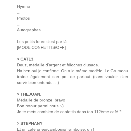
...
Hymne
...
Photos
...
Autographes
...
Les petits fours c'est par là
[MODE CONFETTIS/OFF]
> CAT13
,
Deuz, médaille d'argent et féloches d'usage.
Ha ben oui je confirme. On a le même modèle. Le Grumeau
traîne également son pot de partout (sans vouloir s'en
servir bien entendu. :-)
> THEJOAN
,
Médaille de bronze, bravo !
Bon retour parmi nous :-)
Je te mets combien de confettis dans ton 112ème café ?
> STEPHANY
,
Et un café pneu/cambouis/framboise, un !