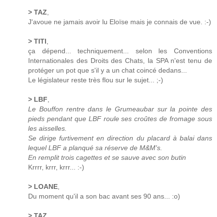
> TAZ
,
J'avoue ne jamais avoir lu Eloïse mais je connais de vue. :-)
> TITI
,
ça dépend... techniquement... selon les Conventions
Internationales des Droits des Chats, la SPA n'est tenu de
protéger un pot que s'il y a un chat coincé dedans...
Le législateur reste très flou sur le sujet... ;-)
> LBF
,
Le Bouffon rentre dans le Grumeaubar sur la pointe des
pieds pendant que LBF roule ses croûtes de fromage sous
les aisselles.
Se dirige furtivement en direction du placard à balai dans
lequel LBF a planqué sa réserve de M&M's.
En remplit trois cagettes et se sauve avec son butin
Krrrr, krrr, krrr... :-)
> LOANE
,
Du moment qu'il a son bac avant ses 90 ans... :o)
> TAZ
,