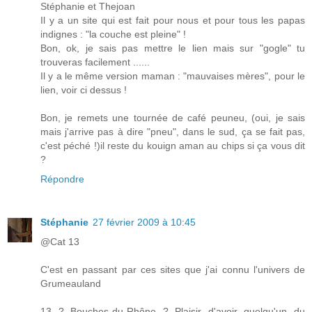
Stéphanie et Thejoan
Il y a un site qui est fait pour nous et pour tous les papas
indignes : "la couche est pleine" !
Bon, ok, je sais pas mettre le lien mais sur "gogle" tu
trouveras facilement ......
Il y a le même version maman : "mauvaises mères", pour le
lien, voir ci dessus !
Bon, je remets une tournée de café peuneu, (oui, je sais
mais j'arrive pas à dire "pneu", dans le sud, ça se fait pas,
c'est péché !)il reste du kouign aman au chips si ça vous dit
?
Répondre
Stéphanie
27 février 2009 à 10:45
@Cat 13
C'est en passant par ces sites que j'ai connu l'univers de
Grumeauland
13 ? Bouches-du-Rhône ? Plaisir d'avoir quelqu'un du