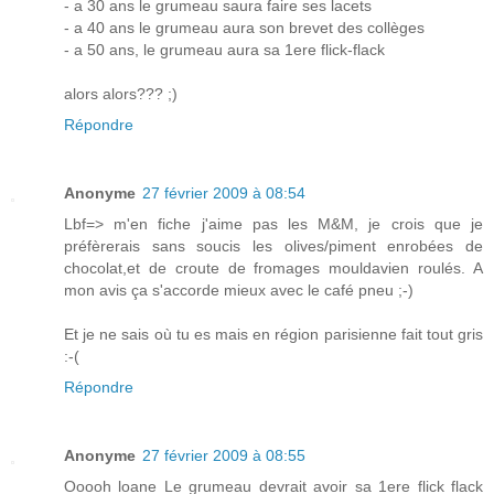
- a 30 ans le grumeau saura faire ses lacets
- a 40 ans le grumeau aura son brevet des collèges
- a 50 ans, le grumeau aura sa 1ere flick-flack
alors alors??? ;)
Répondre
Anonyme
27 février 2009 à 08:54
Lbf=> m'en fiche j'aime pas les M&M, je crois que je
préfèrerais sans soucis les olives/piment enrobées de
chocolat,et de croute de fromages mouldavien roulés. A
mon avis ça s'accorde mieux avec le café pneu ;-)
Et je ne sais où tu es mais en région parisienne fait tout gris
:-(
Répondre
Anonyme
27 février 2009 à 08:55
Ooooh loane Le grumeau devrait avoir sa 1ere flick flack