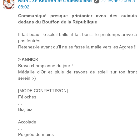
Nath - Ze Bouffon of Grumeauland
27 février 2009 à
08:02
Communiqué presque printanier avec des cuicuis
dedans du Bouffon de la République
Il fait beau, le soleil brille, il fait bon... le printemps arrive à
pas feutrés...
Retenez-le avant qu'il ne se fasse la malle vers les Açores !!
> ANNICK
,
Bravo championne du jour !
Médaille d'Or et pluie de rayons de soleil sur ton front
serein ;-)
[MODE CONFETTIS/ON]
Féloches
...
Biz, biz
...
Accolade
...
Poignée de mains