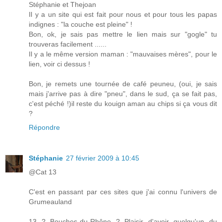
Stéphanie et Thejoan
Il y a un site qui est fait pour nous et pour tous les papas
indignes : "la couche est pleine" !
Bon, ok, je sais pas mettre le lien mais sur "gogle" tu
trouveras facilement ......
Il y a le même version maman : "mauvaises mères", pour le
lien, voir ci dessus !
Bon, je remets une tournée de café peuneu, (oui, je sais
mais j'arrive pas à dire "pneu", dans le sud, ça se fait pas,
c'est péché !)il reste du kouign aman au chips si ça vous dit
?
Répondre
Stéphanie
27 février 2009 à 10:45
@Cat 13
C'est en passant par ces sites que j'ai connu l'univers de
Grumeauland
13 ? Bouches-du-Rhône ? Plaisir d'avoir quelqu'un du