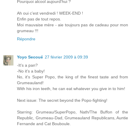
Pourquoi alcool aujourd'hui ?
Ah oui c'est vendredi ! WEEK-END !
Enfin pas de tout repos.
Moi mauvaise mère - aie toujours pas de cadeau pour mon
grumeau !!!
Répondre
Yoyo Secoué
27 février 2009 à 09:39
-It's a pan?
-No it's a baby!
No, it's Super Popo, the king of the finest taste and from
Grumeauland!
With his iron teeth, he can eat whatever you give in to him!
Next issue: The secret beyond the Popo-fighting!
Starring: Grumeau/SuperPopo, Nath/The Buffon of the
Republic, Grumeau-Dad, Grumeauland Republicans, Auntie
Fernande and Cat Bouboule.