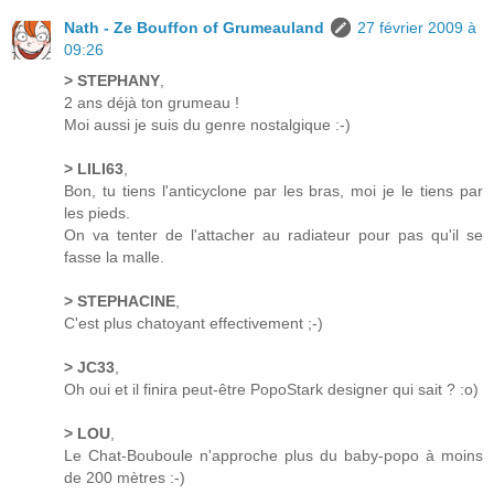
Nath - Ze Bouffon of Grumeauland
27 février 2009 à
09:26
> STEPHANY
,
2 ans déjà ton grumeau !
Moi aussi je suis du genre nostalgique :-)
> LILI63
,
Bon, tu tiens l'anticyclone par les bras, moi je le tiens par
les pieds.
On va tenter de l'attacher au radiateur pour pas qu'il se
fasse la malle.
> STEPHACINE
,
C'est plus chatoyant effectivement ;-)
> JC33
,
Oh oui et il finira peut-être PopoStark designer qui sait ? :o)
> LOU
,
Le Chat-Bouboule n'approche plus du baby-popo à moins
de 200 mètres :-)