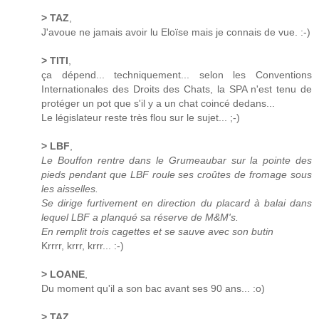
> TAZ
,
J'avoue ne jamais avoir lu Eloïse mais je connais de vue. :-)
> TITI
,
ça dépend... techniquement... selon les Conventions
Internationales des Droits des Chats, la SPA n'est tenu de
protéger un pot que s'il y a un chat coincé dedans...
Le législateur reste très flou sur le sujet... ;-)
> LBF
,
Le Bouffon rentre dans le Grumeaubar sur la pointe des
pieds pendant que LBF roule ses croûtes de fromage sous
les aisselles.
Se dirige furtivement en direction du placard à balai dans
lequel LBF a planqué sa réserve de M&M's.
En remplit trois cagettes et se sauve avec son butin
Krrrr, krrr, krrr... :-)
> LOANE
,
Du moment qu'il a son bac avant ses 90 ans... :o)
> TAZ
,