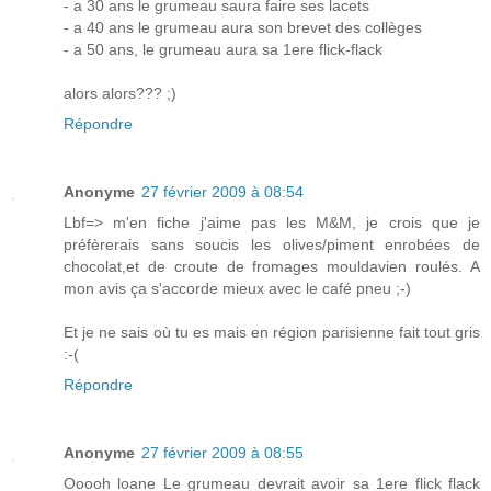
- a 30 ans le grumeau saura faire ses lacets
- a 40 ans le grumeau aura son brevet des collèges
- a 50 ans, le grumeau aura sa 1ere flick-flack
alors alors??? ;)
Répondre
Anonyme
27 février 2009 à 08:54
Lbf=> m'en fiche j'aime pas les M&M, je crois que je
préfèrerais sans soucis les olives/piment enrobées de
chocolat,et de croute de fromages mouldavien roulés. A
mon avis ça s'accorde mieux avec le café pneu ;-)
Et je ne sais où tu es mais en région parisienne fait tout gris
:-(
Répondre
Anonyme
27 février 2009 à 08:55
Ooooh loane Le grumeau devrait avoir sa 1ere flick flack