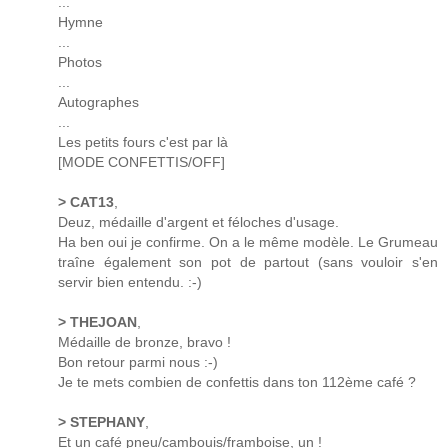
...
Hymne
...
Photos
...
Autographes
...
Les petits fours c'est par là
[MODE CONFETTIS/OFF]
> CAT13
,
Deuz, médaille d'argent et féloches d'usage.
Ha ben oui je confirme. On a le même modèle. Le Grumeau
traîne également son pot de partout (sans vouloir s'en
servir bien entendu. :-)
> THEJOAN
,
Médaille de bronze, bravo !
Bon retour parmi nous :-)
Je te mets combien de confettis dans ton 112ème café ?
> STEPHANY
,
Et un café pneu/cambouis/framboise, un !