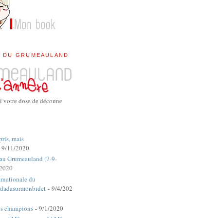
E DU GRUMEAULAND
i votre dose de déconne
pris, mais
 9/11/2020
 au Grumeauland (7-9-
/2020
rnationale du
dadasurmonbidet
- 9/4/202
es champions
- 9/1/2020