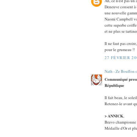
Ah, ce n'est pas un 
Deneuve consent à e
une nouvelle gamme
Naomi Campbell vou
cette superbe coiff
et ne plus se tartin
Il ne faut pas croir
pour le grumeau !!
27 FÉVRIER 20
Nath - Ze Bouffon 
Communiqué presque
République
Il fait beau, le solei
Retenez-le avant qu'
> ANNICK
,
Bravo championne d
Médaille d'Or et plu