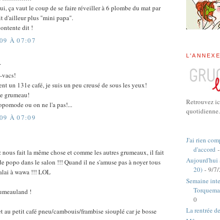
ui, ça vaut le coup de se faire réveiller à 6 plombe du mat par
t d'ailleur plus "mini papa".
contente dit !
09 À 07:07
L'ANNEX
…
-vacs!
t un 131e café, je suis un peu creusé de sous les yeux!
 le grumeau!
Retrouvez ic
opomode ou on ne l'a pas!...
quotidienne.
09 À 07:09
J'ai rien com
d'accord
-
nous fait la même chose et comme les autres grumeaux, il fait
Aujourd'hui
de popo dans le salon !!! Quand il ne s'amuse pas à noyer tous
20)
- 9/7
alai à wawa !!! LOL
Semaine inte
Torquema
rumeauland !
0
La rentrée d
 au petit café pneu/cambouis/frambise siouplé car je bosse