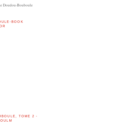
de Doudou-Bouboule
OULE-BOOK
OR
UBOULE, TOME 2 -
BOULM