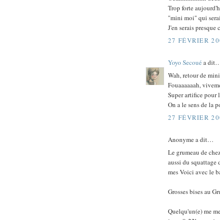
Trop forte aujourd'h
"mini moi" qui serai
J'en serais presque 
27 FÉVRIER 20
Yoyo Secoué
a dit
Wah, retour de mini
Fouaaaaaah, vivemen
Super artifice pour
On a le sens de la p
27 FÉVRIER 20
Anonyme a dit…
Le grumeau de chez 
aussi du squattage 
mes Voici avec le b
Grosses bises au G
Quelqu'un(e) me met