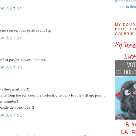
Même pas pe
..
pas la fle
09 À 07:35
MY DOUD
ne s'en sert pas juste avant ! :p
BIOUTIFO
GALERIE
09 À 07:35
nfuit pas en voyant le popo...
09 À 07:36
 allure martiale!!!
faire long feu ici, coupure d'électricité dans tout le village pour 3
es minutes!
ande de vous tous!!!
09 À 07:52