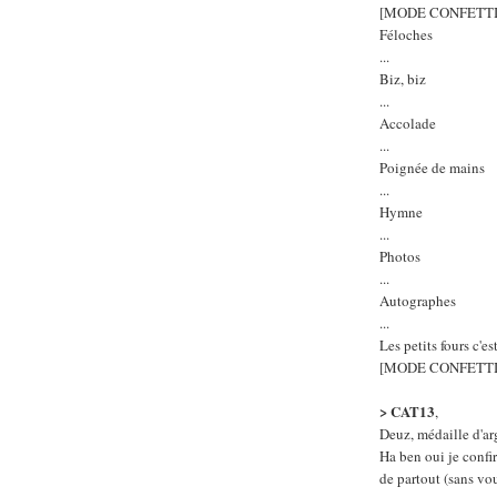
[MODE CONFETTI
Féloches
...
Biz, biz
...
Accolade
...
Poignée de mains
...
Hymne
...
Photos
...
Autographes
...
Les petits fours c'es
[MODE CONFETTI
> CAT13
,
Deuz, médaille d'ar
Ha ben oui je conf
de partout (sans vou