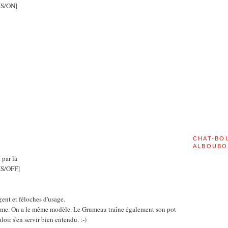
S/ON]
CHAT-BO
ALBOUBO
t par là
S/OFF]
gent et féloches d'usage.
irme. On a le même modèle. Le Grumeau traîne également son pot
loir s'en servir bien entendu. :-)