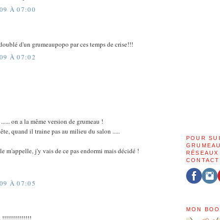
09 À 07:00
oublé d'un grumeaupopo par ces temps de crise!!!
09 À 07:02
...... on a la même version de grumeau !
 tête, quand il traine pas au milieu du salon .....
POUR SU
GRUMEAU
le m'appelle, j'y vais de ce pas endormi mais décidé !
RÉSEAUX
CONTACT
09 À 07:05
MON BOO
!!!!!!!!!!!!!