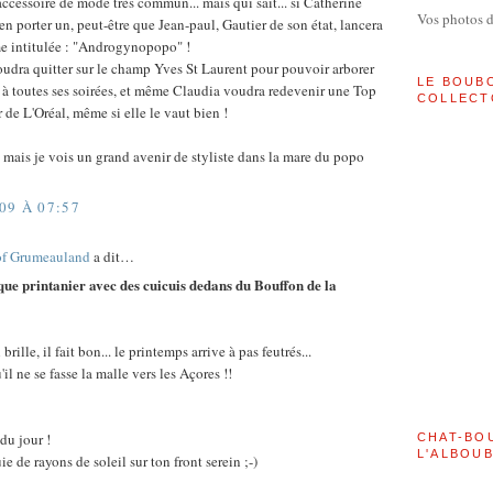
accessoire de mode très commun... mais qui sait... si Catherine
Vos photos 
n porter un, peut-être que Jean-paul, Gautier de son état, lancera
 intitulée : "Androgynopopo" !
dra quitter sur le champ Yves St Laurent pour pouvoir arborer
LE BOUB
e à toutes ses soirées, et même Claudia voudra redevenir une Top
COLLECT
er de L'Oréal, même si elle le vaut bien !
e, mais je vois un grand avenir de styliste dans la mare du popo
09 À 07:57
of Grumeauland
a dit…
 printanier avec des cuicuis dedans du Bouffon de la
l brille, il fait bon... le printemps arrive à pas feutrés...
il ne se fasse la malle vers les Açores !!
u jour !
CHAT-BO
L'ALBOU
ie de rayons de soleil sur ton front serein ;-)