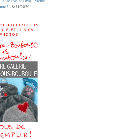
ur ! Même pas mal ! Même
mme !
- 8/31/2020
OU-BOUBOULE IS
ULE ET IL A SA
 PHOTOS