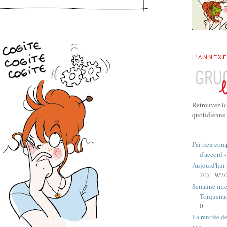
L'ANNEX
Retrouvez ic
quotidienne.
J'ai rien com
d'accord
-
Aujourd'hui
20)
- 9/7
Semaine inte
Torquema
0
La rentrée d