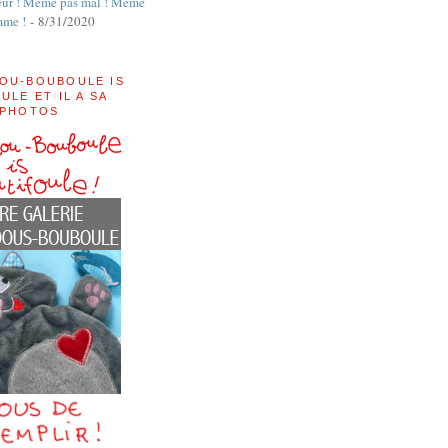
ur ! Même pas mal ! Même
mme !
- 8/31/2020
OU-BOUBOULE IS
ULE ET IL A SA
 PHOTOS