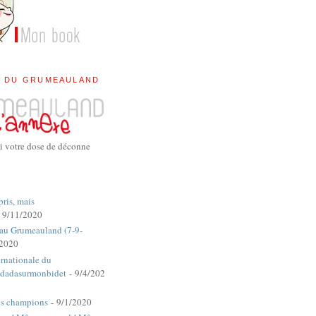
E DU GRUMEAULAND
i votre dose de déconne
pris, mais
 9/11/2020
 au Grumeauland (7-9-
/2020
rnationale du
dadasurmonbidet
- 9/4/202
es champions
- 9/1/2020